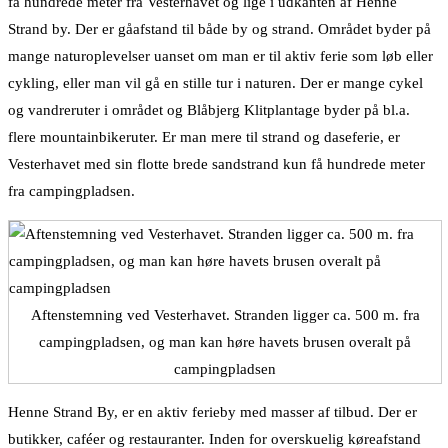
få hundrede meter fra Vesterhavet og lige i udkanten af Henne
Strand by. Der er gåafstand til både by og strand. Området byder på
mange naturoplevelser uanset om man er til aktiv ferie som løb eller
cykling, eller man vil gå en stille tur i naturen. Der er mange cykel
og vandreruter i området og Blåbjerg Klitplantage byder på bl.a.
flere mountainbikeruter. Er man mere til strand og daseferie, er
Vesterhavet med sin flotte brede sandstrand kun få hundrede meter
fra campingpladsen.
Aftenstemning ved Vesterhavet. Stranden ligger ca. 500 m. fra
campingpladsen, og man kan høre havets brusen overalt på
campingpladsen
Henne Strand By, er en aktiv ferieby med masser af tilbud. Der er
butikker, caféer og restauranter. Inden for overskuelig køreafstand