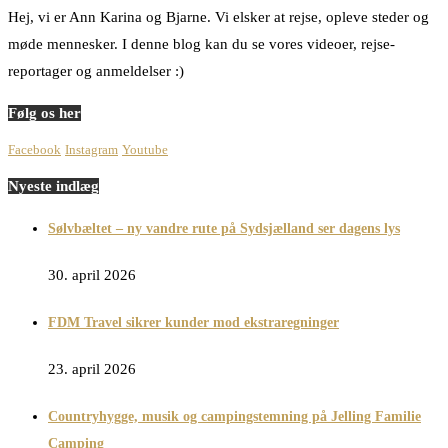
Hej, vi er Ann Karina og Bjarne. Vi elsker at rejse, opleve steder og
møde mennesker. I denne blog kan du se vores videoer, rejse-
reportager og anmeldelser :)
Følg os her
Facebook
Instagram
Youtube
Nyeste indlæg
Sølvbæltet – ny vandre rute på Sydsjælland ser dagens lys
30. april 2026
FDM Travel sikrer kunder mod ekstraregninger
23. april 2026
Countryhygge, musik og campingstemning på Jelling Familie
Camping