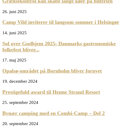
Grænsekontrol kan skabe lange køer på bilferien
26. juni 2025
Camp Vild inviterer til langsom sommer i Helsingør
14. juni 2025
Sol over Gudhjem 2025: Danmarks gastronomiske
folkefest bliver...
17. maj 2025
Opalsø-området på Bornholm bliver fornyet
19. december 2024
Prestigefuld award til Henne Strand Resort
25. september 2024
Bynær camping med en Combi-Camp – Del 2
20. september 2024