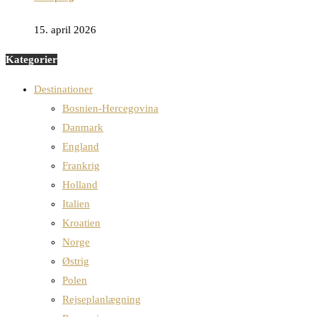
15. april 2026
Kategorier
Destinationer
Bosnien-Hercegovina
Danmark
England
Frankrig
Holland
Italien
Kroatien
Norge
Østrig
Polen
Rejseplanlægning