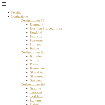
Forside
Destinationer
Destinationer #1
Danmark
Bosnien-Hercegovina
England
Frankrig
Færøerne
Holland
Italien
Destinationer #2
Kroatien
Norge
Polen
Rumænien
Slovakiet
Slovenien
Spanien
Destinationer #3
Sverige
Tjekkiet
Tyskland
Ungarn
Østrig