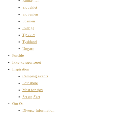
Rumænien
Slovakiet
Slovenien
Spanien
Sverige
Tjekkiet
Tyskland
Ungarn
Forside
Ikke-kategoriseret
Inspiration
Camping events
Fotoskole
Mest for sjov
Set og Sket
Om Os
Diverse Information