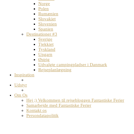
Norge
Polen
Rumænien
Slovakiet
Slovenien
Spanien
Destinationer #3
Sverige
Tjekkiet
Tyskland
Ungarn
Østrig
Udvalgte campingpladser i Danmark
Rejseplanlægning
Inspiration
Udstyr
Om Os
Hej ;) Velkommen til rejsebloggen Fantastiske Ferier
Samarbejde med Fantastiske Ferier
Kontakt os
Persondatapolitik