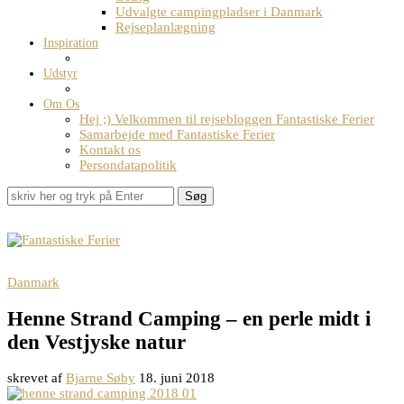
Udvalgte campingpladser i Danmark
Rejseplanlægning
Inspiration
Udstyr
Om Os
Hej ;) Velkommen til rejsebloggen Fantastiske Ferier
Samarbejde med Fantastiske Ferier
Kontakt os
Persondatapolitik
Søg
Danmark
Henne Strand Camping – en perle midt i
den Vestjyske natur
skrevet af
Bjarne Søby
18. juni 2018