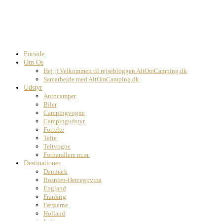
Forside
Om Os
Hej ;) Velkommen til rejsebloggen AltOmCamping.dk
Samarbejde med AltOmCamping.dk
Udstyr
Autocamper
Biler
Campingvogne
Campingudstyr
Fortelte
Telte
Teltvogne
Forhandlere m.m.
Destinationer
Danmark
Bosnien-Hercegovina
England
Frankrig
Færøerne
Holland