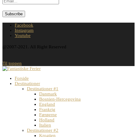
Facebook
Instagram
Youtube
@2007-2021. All Right Reserved
Til toppen
Forside
Destinationer
Destinationer #1
Danmark
Bosnien-Hercegovina
England
Frankrig
Færøerne
Holland
Italien
Destinationer #2
Kroatien