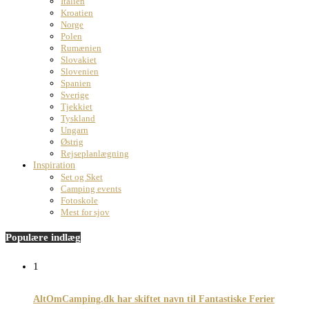
Italien
Kroatien
Norge
Polen
Rumænien
Slovakiet
Slovenien
Spanien
Sverige
Tjekkiet
Tyskland
Ungarn
Østrig
Rejseplanlægning
Inspiration
Set og Sket
Camping events
Fotoskole
Mest for sjov
Populære indlæg
1
AltOmCamping.dk har skiftet navn til Fantastiske Ferier