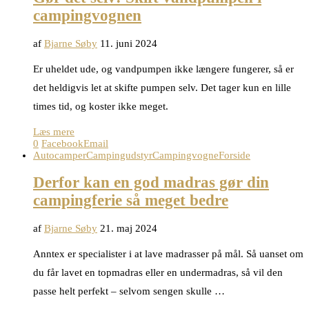
campingvognen
af
Bjarne Søby
11. juni 2024
Er uheldet ude, og vandpumpen ikke længere fungerer, så er
det heldigvis let at skifte pumpen selv. Det tager kun en lille
times tid, og koster ikke meget.
Læs mere
0
Facebook
Email
Autocamper
Campingudstyr
Campingvogne
Forside
Derfor kan en god madras gør din
campingferie så meget bedre
af
Bjarne Søby
21. maj 2024
Anntex er specialister i at lave madrasser på mål. Så uanset om
du får lavet en topmadras eller en undermadras, så vil den
passe helt perfekt – selvom sengen skulle …