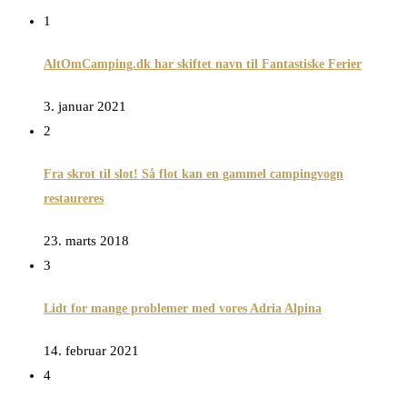
1
AltOmCamping.dk har skiftet navn til Fantastiske Ferier
3. januar 2021
2
Fra skrot til slot! Så flot kan en gammel campingvogn
restaureres
23. marts 2018
3
Lidt for mange problemer med vores Adria Alpina
14. februar 2021
4