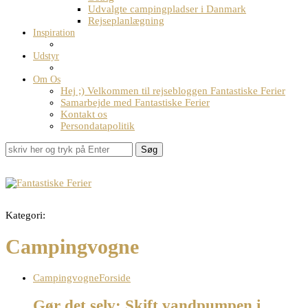
Udvalgte campingpladser i Danmark
Rejseplanlægning
Inspiration
Udstyr
Om Os
Hej ;) Velkommen til rejsebloggen Fantastiske Ferier
Samarbejde med Fantastiske Ferier
Kontakt os
Persondatapolitik
Søg
Kategori:
Campingvogne
Campingvogne
Forside
Gør det selv: Skift vandpumpen i