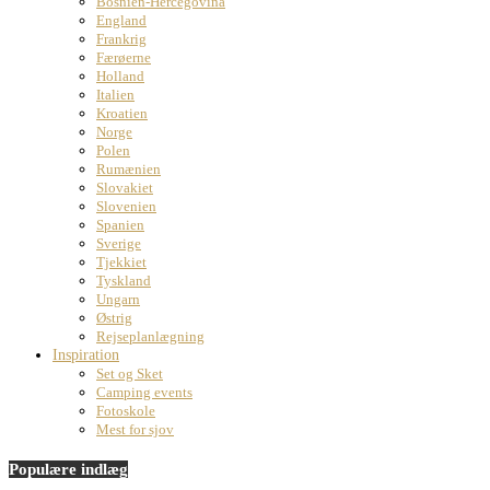
Bosnien-Hercegovina
England
Frankrig
Færøerne
Holland
Italien
Kroatien
Norge
Polen
Rumænien
Slovakiet
Slovenien
Spanien
Sverige
Tjekkiet
Tyskland
Ungarn
Østrig
Rejseplanlægning
Inspiration
Set og Sket
Camping events
Fotoskole
Mest for sjov
Populære indlæg