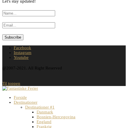
Let's stay updated!
Facebook
Instagram
Youtube
@2007-2021. All Right Reserved
Til toppen
Forside
Destinationer
Destinationer #1
Danmark
Bosnien-Hercegovina
England
Frankrig