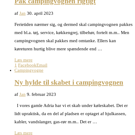
Pak campingvognen rigtigt
af
Jan
30. april 2023
Ferietiden nærmer sig, og dermed skal campingvognen pakkes
med bl.a. tøj, service, køkkengrej, tilbehør, fortelt m.m.. Men
campingvognen skal pakkes med omtanke. Ellers kan
køreturen hurtig blive mere spændende end …
Læs mere
1
Facebook
Email
Campingvogne
Ny hylde til skabet i campingvognen
af
Jan
9. februar 2023
I vores gamle Adria har vi et skab under køleskabet. Det er
lidt upraktisk, da en del af pladsen er optaget af hjulkassen,
kabler, vandslanger, gas-rør m.m.. Det er …
Læs mere