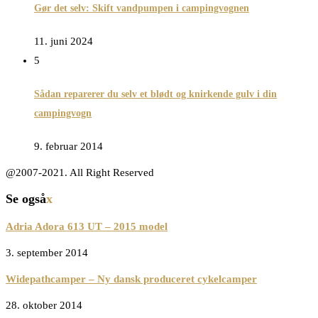
Gør det selv: Skift vandpumpen i campingvognen
11. juni 2024
5
Sådan reparerer du selv et blødt og knirkende gulv i din
campingvogn
9. februar 2014
@2007-2021. All Right Reserved
Se også
x
Adria Adora 613 UT – 2015 model
3. september 2014
Widepathcamper – Ny dansk produceret cykelcamper
28. oktober 2014