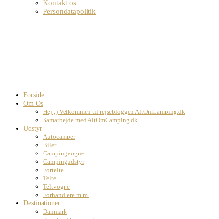
Kontakt os
Persondatapolitik
Forside
Om Os
Hej ;) Velkommen til rejsebloggen AltOmCamping.dk
Samarbejde med AltOmCamping.dk
Udstyr
Autocamper
Biler
Campingvogne
Campingudstyr
Fortelte
Telte
Teltvogne
Forhandlere m.m.
Destinationer
Danmark