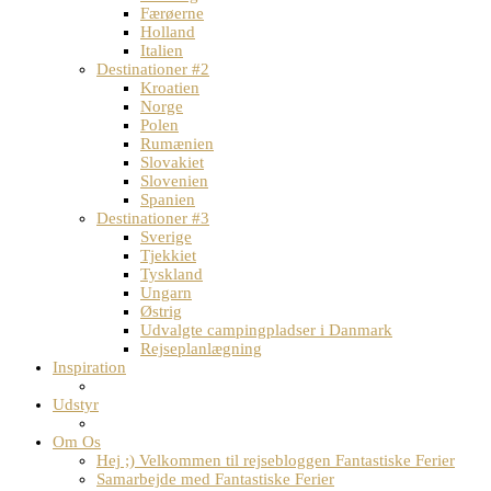
Færøerne
Holland
Italien
Destinationer #2
Kroatien
Norge
Polen
Rumænien
Slovakiet
Slovenien
Spanien
Destinationer #3
Sverige
Tjekkiet
Tyskland
Ungarn
Østrig
Udvalgte campingpladser i Danmark
Rejseplanlægning
Inspiration
Udstyr
Om Os
Hej ;) Velkommen til rejsebloggen Fantastiske Ferier
Samarbejde med Fantastiske Ferier