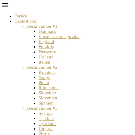
Forside
Destinationer
Destinationer #1
Danmark
Bosnien-Hercegovina
England
Frankrig
Færøerne
Holland
Italien
Destinationer #2
Kroatien
Norge
Polen
Rumænien
Slovakiet
Slovenien
Spanien
Destinationer #3
Sverige
Tjekkiet
Tyskland
Ungarn
Østrig