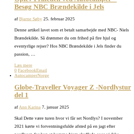
Besøg NBC Brændekilde i Jels
af
Bjarne Søby
25. februar 2025
Denne artikel lavet som et betalt samarbejde med NBC- Niels
Brændekilde. Så drømmer du om frihed på fire hjul og
eventyrlige rejser? Hos NBC Brændekilde i Jels finder du
passion, …
Læs mere
0
Facebook
Email
Autocamper
Norge
Globe-Traveller Voyager Z -Nordlystur
del 1
af
Ann Karina
7. januar 2025
Skal Dette være turen hvor vi får set Nordlys? I november
2021 kørte vi forventningsfulde afsted på en jagt efter