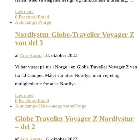
Læs mere
0
Facebook
Email
Autocamper
Norge
Nordlystur Globe-Traveller Voyager Z
van del 3
af
Ann Karina
18. oktober 2023
Vi har været på tur i Norge i en Globe Traveller Voyager Z van
fra TJ Camper. Målet var at se Nordlys, men vejret og
mulighederne for at se Nordlys …
Læs mere
0
Facebook
Email
Autocamper
Ikke-kategoriseret
Norge
Globe Traveller Voyager Z Nordlystur
– del 2
af
Ann Karina
16. oktober 2023