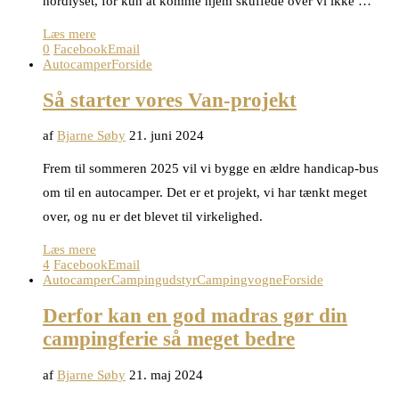
nordlyset, for kun at komme hjem skuffede over vi ikke …
Læs mere
0
Facebook
Email
Autocamper
Forside
Så starter vores Van-projekt
af
Bjarne Søby
21. juni 2024
Frem til sommeren 2025 vil vi bygge en ældre handicap-bus
om til en autocamper. Det er et projekt, vi har tænkt meget
over, og nu er det blevet til virkelighed.
Læs mere
4
Facebook
Email
Autocamper
Campingudstyr
Campingvogne
Forside
Derfor kan en god madras gør din
campingferie så meget bedre
af
Bjarne Søby
21. maj 2024