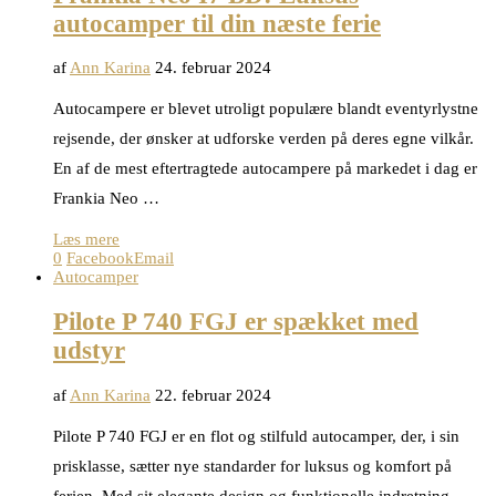
autocamper til din næste ferie
af
Ann Karina
24. februar 2024
Autocampere er blevet utroligt populære blandt eventyrlystne
rejsende, der ønsker at udforske verden på deres egne vilkår.
En af de mest eftertragtede autocampere på markedet i dag er
Frankia Neo …
Læs mere
0
Facebook
Email
Autocamper
Pilote P 740 FGJ er spækket med
udstyr
af
Ann Karina
22. februar 2024
Pilote P 740 FGJ er en flot og stilfuld autocamper, der, i sin
prisklasse, sætter nye standarder for luksus og komfort på
ferien. Med sit elegante design og funktionelle indretning, …