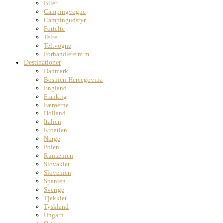
Biler
Campingvogne
Campingudstyr
Fortelte
Telte
Teltvogne
Forhandlere m.m.
Destinationer
Danmark
Bosnien-Hercegovina
England
Frankrig
Færøerne
Holland
Italien
Kroatien
Norge
Polen
Rumænien
Slovakiet
Slovenien
Spanien
Sverige
Tjekkiet
Tyskland
Ungarn