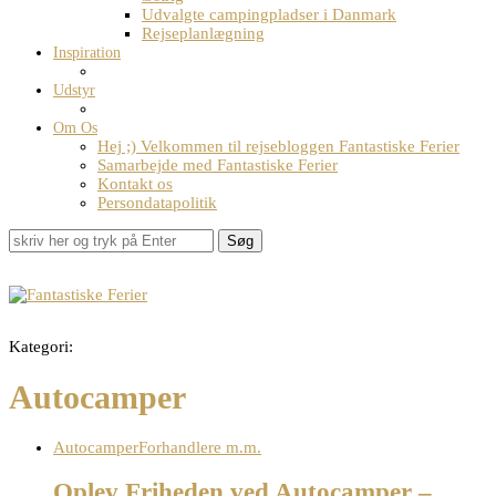
Udvalgte campingpladser i Danmark
Rejseplanlægning
Inspiration
Udstyr
Om Os
Hej ;) Velkommen til rejsebloggen Fantastiske Ferier
Samarbejde med Fantastiske Ferier
Kontakt os
Persondatapolitik
Søg
Kategori:
Autocamper
Autocamper
Forhandlere m.m.
Oplev Friheden ved Autocamper –