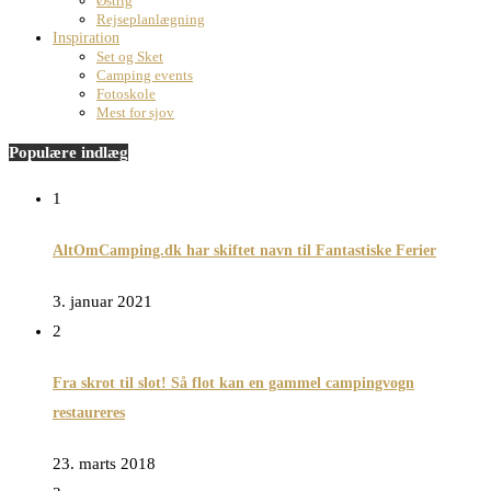
Østrig
Rejseplanlægning
Inspiration
Set og Sket
Camping events
Fotoskole
Mest for sjov
Populære indlæg
1
AltOmCamping.dk har skiftet navn til Fantastiske Ferier
3. januar 2021
2
Fra skrot til slot! Så flot kan en gammel campingvogn
restaureres
23. marts 2018