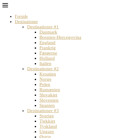
Forside
Destinationer
Destinationer #1
Danmark
Bosnien-Hercegovina
England
Frankrig
Færøerne
Holland
Italien
Destinationer #2
Kroatien
Norge
Polen
Rumænien
Slovakiet
Slovenien
Spanien
Destinationer #3
Sverige
Tjekkiet
Tyskland
Ungarn
Østrig