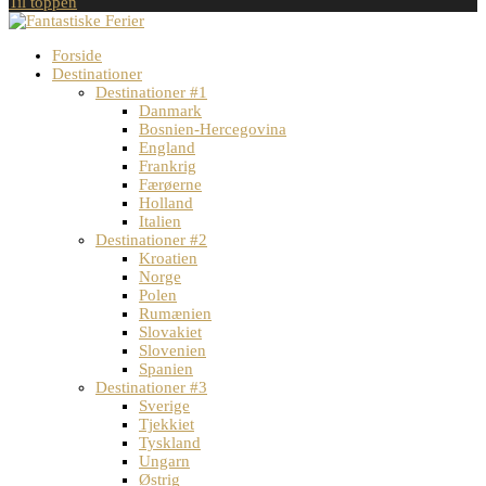
Til toppen
Forside
Destinationer
Destinationer #1
Danmark
Bosnien-Hercegovina
England
Frankrig
Færøerne
Holland
Italien
Destinationer #2
Kroatien
Norge
Polen
Rumænien
Slovakiet
Slovenien
Spanien
Destinationer #3
Sverige
Tjekkiet
Tyskland
Ungarn
Østrig