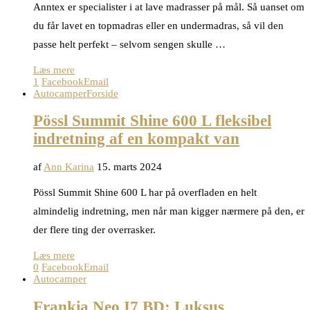
Anntex er specialister i at lave madrasser på mål. Så uanset om
du får lavet en topmadras eller en undermadras, så vil den
passe helt perfekt – selvom sengen skulle …
Læs mere
1
Facebook
Email
Autocamper
Forside
Pössl Summit Shine 600 L fleksibel
indretning af en kompakt van
af
Ann Karina
15. marts 2024
Pössl Summit Shine 600 L har på overfladen en helt
almindelig indretning, men når man kigger nærmere på den, er
der flere ting der overrasker.
Læs mere
0
Facebook
Email
Autocamper
Frankia Neo I7 BD: Luksus