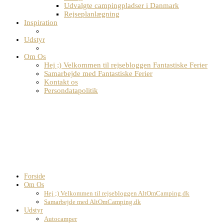
Udvalgte campingpladser i Danmark
Rejseplanlægning
Inspiration
Udstyr
Om Os
Hej ;) Velkommen til rejsebloggen Fantastiske Ferier
Samarbejde med Fantastiske Ferier
Kontakt os
Persondatapolitik
Forside
Om Os
Hej ;) Velkommen til rejsebloggen AltOmCamping.dk
Samarbejde med AltOmCamping.dk
Udstyr
Autocamper