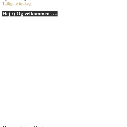
Tidligere indlæg
Hej :) Og velkommen ….