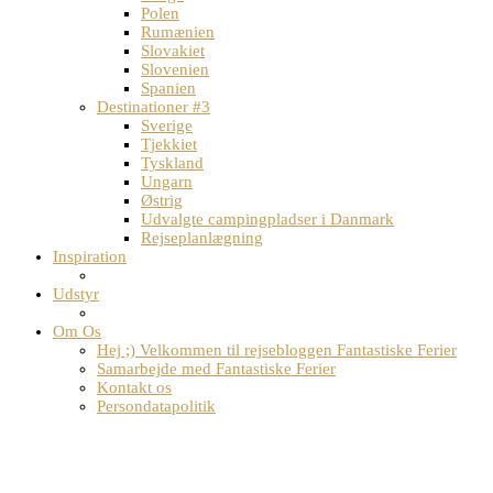
Polen
Rumænien
Slovakiet
Slovenien
Spanien
Destinationer #3
Sverige
Tjekkiet
Tyskland
Ungarn
Østrig
Udvalgte campingpladser i Danmark
Rejseplanlægning
Inspiration
Udstyr
Om Os
Hej ;) Velkommen til rejsebloggen Fantastiske Ferier
Samarbejde med Fantastiske Ferier
Kontakt os
Persondatapolitik