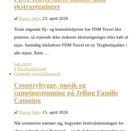
ekstraregninger
af
Bjarne Søby
23. april 2026
Trods stigende fly- og brændstofpriser har FDM Travel låst
priserne, så rejsende ikke risikerer ekstraregninger efter køb af
rejse. Samtidig inkluderer FDM Travel en ny Tryghedspakke i
alle rejser. Årets …
Læs mere
0
Facebook
Email
Camping events
Danmark
Countryhygge, musik og
campingstemning på Jelling Familie
Camping
af
Bjarne Søby
15. april 2026
Når sommeren nærmer sig, begynder festivalstemningen for
alvor at brede sig i Danmark – og ét af de mest hyggelige og