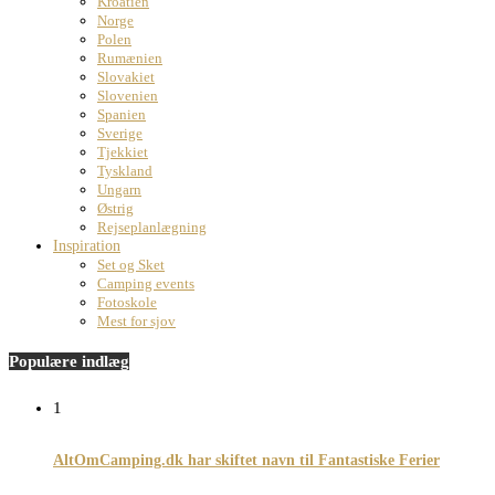
Kroatien
Norge
Polen
Rumænien
Slovakiet
Slovenien
Spanien
Sverige
Tjekkiet
Tyskland
Ungarn
Østrig
Rejseplanlægning
Inspiration
Set og Sket
Camping events
Fotoskole
Mest for sjov
Populære indlæg
1
AltOmCamping.dk har skiftet navn til Fantastiske Ferier