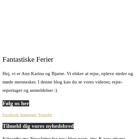
Fantastiske Ferier
Hej, vi er Ann Karina og Bjarne. Vi elsker at rejse, opleve steder og
møde mennesker. I denne blog kan du se vores videoer, rejse-
reportager og anmeldelser :)
Følg os her
Facebook
Instagram
Youtube
Tilmeld dig vores nyhedsbred
Subscribe my Newsletter for new blog posts, tips & new photos.