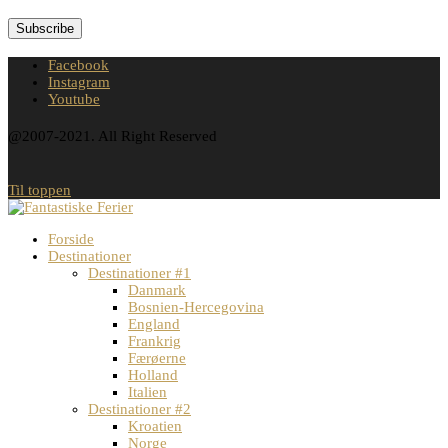
Facebook
Instagram
Youtube
@2007-2021. All Right Reserved
Til toppen
Forside
Destinationer
Destinationer #1
Danmark
Bosnien-Hercegovina
England
Frankrig
Færøerne
Holland
Italien
Destinationer #2
Kroatien
Norge