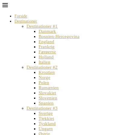
Forside
Destinationer
Destinationer #1
Danmark
Bosnien-Hercegovina
England
Frankrig
Færøerne
Holland
Italien
Destinationer #2
Kroatien
Norge
Polen
Rumænien
Slovakiet
Slovenien
Spanien
Destinationer #3
Sverige
Tjekkiet
Tyskland
Ungarn
Østrig