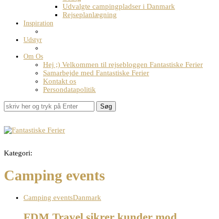
Udvalgte campingpladser i Danmark
Rejseplanlægning
Inspiration
Udstyr
Om Os
Hej ;) Velkommen til rejsebloggen Fantastiske Ferier
Samarbejde med Fantastiske Ferier
Kontakt os
Persondatapolitik
Søg
Kategori:
Camping events
Camping events
Danmark
FDM Travel sikrer kunder mod