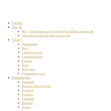
Forside
Om Os
Hej ;) Velkommen til rejsebloggen AltOmCamping.dk
Samarbejde med AltOmCamping.dk
Udstyr
Autocamper
Biler
Campingvogne
Campingudstyr
Fortelte
Telte
Teltvogne
Forhandlere m.m.
Destinationer
Danmark
Bosnien-Hercegovina
England
Frankrig
Færøerne
Holland
Italien