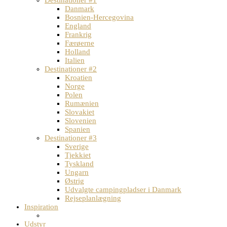
Destinationer #1
Danmark
Bosnien-Hercegovina
England
Frankrig
Færøerne
Holland
Italien
Destinationer #2
Kroatien
Norge
Polen
Rumænien
Slovakiet
Slovenien
Spanien
Destinationer #3
Sverige
Tjekkiet
Tyskland
Ungarn
Østrig
Udvalgte campingpladser i Danmark
Rejseplanlægning
Inspiration
Udstyr