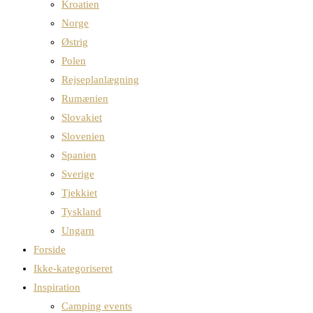
Kroatien
Norge
Østrig
Polen
Rejseplanlægning
Rumænien
Slovakiet
Slovenien
Spanien
Sverige
Tjekkiet
Tyskland
Ungarn
Forside
Ikke-kategoriseret
Inspiration
Camping events