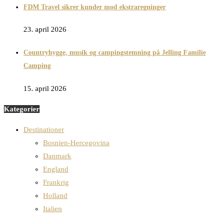
FDM Travel sikrer kunder mod ekstraregninger
23. april 2026
Countryhygge, musik og campingstemning på Jelling Familie
Camping
15. april 2026
Kategorier
Destinationer
Bosnien-Hercegovina
Danmark
England
Frankrig
Holland
Italien