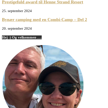
Prestigefuld award til Henne Strand Resort
25. september 2024
Bynær camping med en Combi-Camp – Del 2
20. september 2024
Hej :) Og velkommen ….