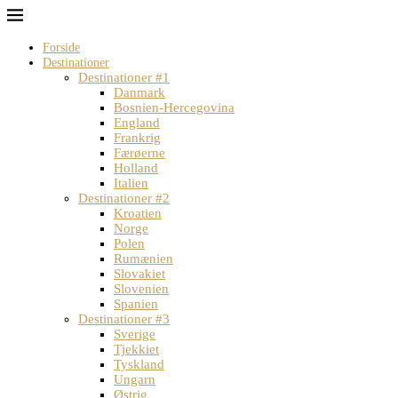
Forside
Destinationer
Destinationer #1
Danmark
Bosnien-Hercegovina
England
Frankrig
Færøerne
Holland
Italien
Destinationer #2
Kroatien
Norge
Polen
Rumænien
Slovakiet
Slovenien
Spanien
Destinationer #3
Sverige
Tjekkiet
Tyskland
Ungarn
Østrig