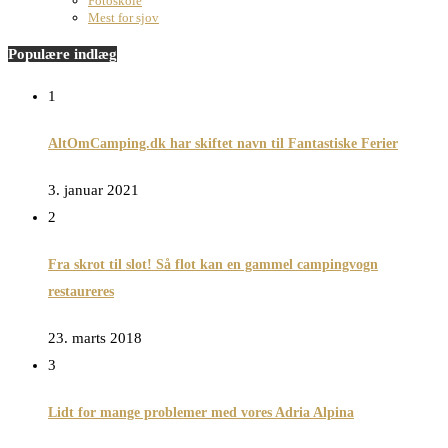
Fotoskole
Mest for sjov
Populære indlæg
1
AltOmCamping.dk har skiftet navn til Fantastiske Ferier
3. januar 2021
2
Fra skrot til slot! Så flot kan en gammel campingvogn
restaureres
23. marts 2018
3
Lidt for mange problemer med vores Adria Alpina