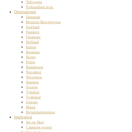
Teltvogne
Forhandlere m.m.
Destinationer
Danmark
Bosnien-Hercegovina
England
Frankrig
Færøerne
Holland
Italien
Kroatien
Norge
Polen
Rumænien
Slovakiet
Slovenien
Spanien
Sverige
Tjekkiet
Tyskland
Ungarn
Østrig
Rejseplanlægning
Inspiration
Set og Sket
Camping events