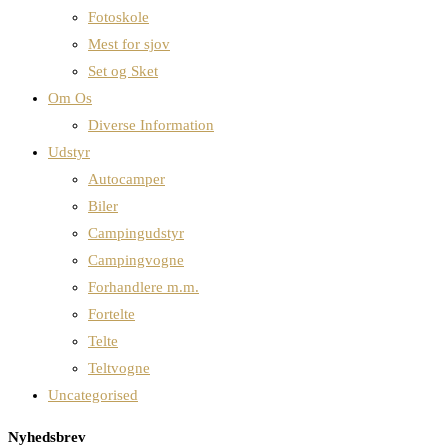
Fotoskole
Mest for sjov
Set og Sket
Om Os
Diverse Information
Udstyr
Autocamper
Biler
Campingudstyr
Campingvogne
Forhandlere m.m.
Fortelte
Telte
Teltvogne
Uncategorised
Nyhedsbrev