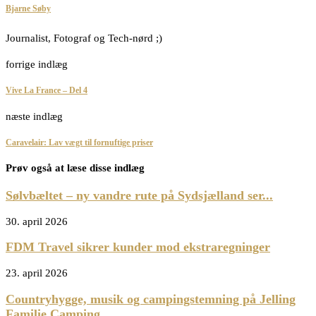
Bjarne Søby
Journalist, Fotograf og Tech-nørd ;)
forrige indlæg
Vive La France – Del 4
næste indlæg
Caravelair: Lav vægt til fornuftige priser
Prøv også at læse disse indlæg
Sølvbæltet – ny vandre rute på Sydsjælland ser...
30. april 2026
FDM Travel sikrer kunder mod ekstraregninger
23. april 2026
Countryhygge, musik og campingstemning på Jelling
Familie Camping