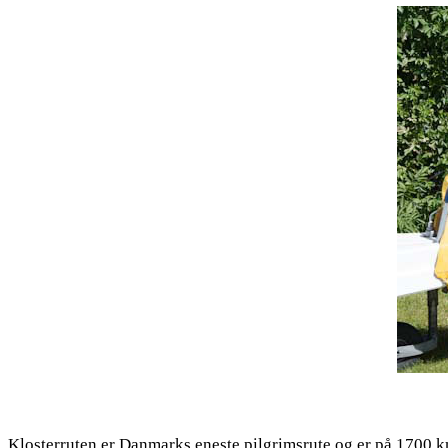
Klosterruten er Danmarks eneste pilgrimsrute og er på 1700 