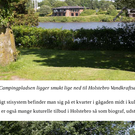
Campingpladsen ligger smukt lige ned til Holstebro Vandkrafts
gt stisystem befinder man sig på et kvarter i gågaden midt i k
er også mange kuturelle tilbud i Holstebro så som biograf, udstil