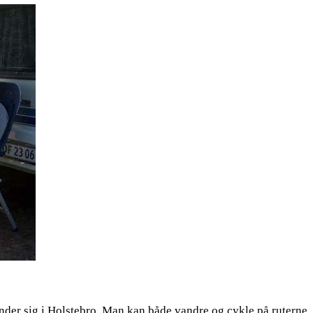
der sig i Holstebro. Man kan både vandre og cykle på ruterne