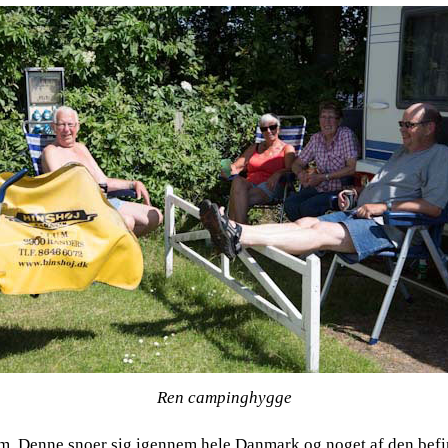
Ren campinghygge
km. Denne snoer sig igennem hele Danmark og noget af den befin