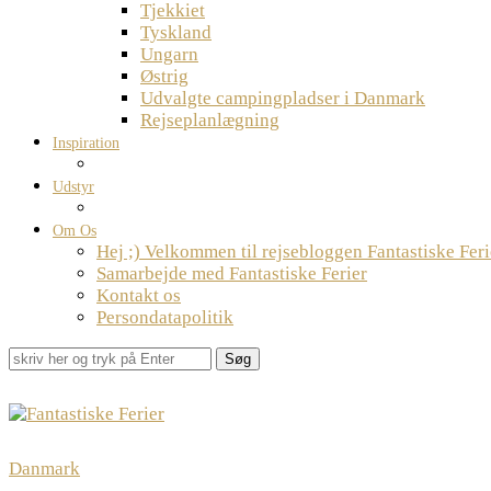
Tjekkiet
Tyskland
Ungarn
Østrig
Udvalgte campingpladser i Danmark
Rejseplanlægning
Inspiration
Udstyr
Om Os
Hej ;) Velkommen til rejsebloggen Fantastiske Feri
Samarbejde med Fantastiske Ferier
Kontakt os
Persondatapolitik
Søg
Danmark