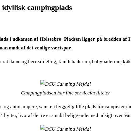
idyllisk campingplads
ds i udkanten af Holstebro. Pladsen ligger på bredden af 
an mødt af det venlige værtspar.
rat dame og herreafdeling, familebaderum, babybaderum, køkken
Campingpladsen har fine servicefaciliteter
g autocampere, samt en hyggelig lille plads for campister i m
hytter, hvoraf de tre er smukt beliggende med udsigt over Va