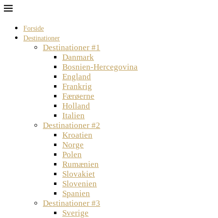
Forside
Destinationer
Destinationer #1
Danmark
Bosnien-Hercegovina
England
Frankrig
Færøerne
Holland
Italien
Destinationer #2
Kroatien
Norge
Polen
Rumænien
Slovakiet
Slovenien
Spanien
Destinationer #3
Sverige