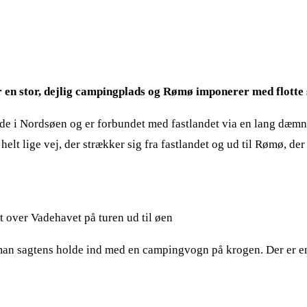
en stor, dejlig campingplads og Rømø imponerer med flotte s
ude i Nordsøen og er forbundet med fastlandet via en lang dæm
elt lige vej, der strækker sig fra fastlandet og ud til Rømø, d
t over Vadehavet på turen ud til øen
n man sagtens holde ind med en campingvogn på krogen. Der er e