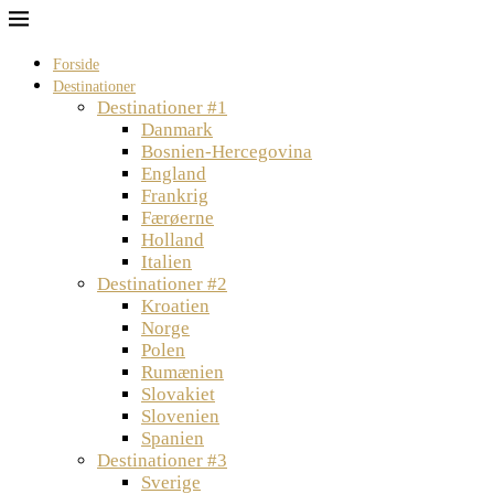
Forside
Destinationer
Destinationer #1
Danmark
Bosnien-Hercegovina
England
Frankrig
Færøerne
Holland
Italien
Destinationer #2
Kroatien
Norge
Polen
Rumænien
Slovakiet
Slovenien
Spanien
Destinationer #3
Sverige