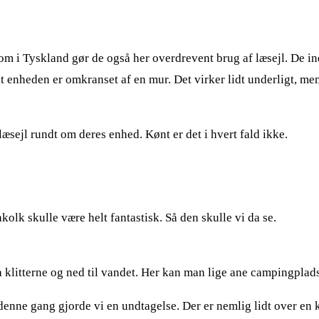
om i Tyskland gør de også her overdrevent brug af læsejl. De in
enheden er omkranset af en mur. Det virker lidt underligt, men h
læsejl rundt om deres enhed. Kønt er det i hvert fald ikke.
lk skulle være helt fantastisk. Så den skulle vi da se.
a klitterne og ned til vandet. Her kan man lige ane campingplad
denne gang gjorde vi en undtagelse. Der er nemlig lidt over en k