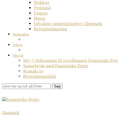
Tjekkiet
Tyskland
Ungarn
Østrig
Udvalgte campingpladser i Danmark
Rejseplanlægning
Inspiration
Udstyr
Om Os
Hej ;) Velkommen til rejsebloggen Fantastiske Feri
Samarbejde med Fantastiske Ferier
Kontakt os
Persondatapolitik
Søg
Danmark