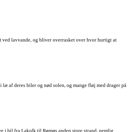
 ved lavvande, og bliver overrasket over hvor hurtigt at
i læ af deres biler og nød solen, og mange fløj med drager på
re i bil fra Lakolk til Rømøs anden store strand, nemlig