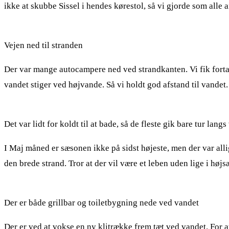
ikke at skubbe Sissel i hendes kørestol, så vi gjorde som alle a
Vejen ned til stranden
Der var mange autocampere ned ved strandkanten. Vi fik fortalt
vandet stiger ved højvande. Så vi holdt god afstand til vandet.
Det var lidt for koldt til at bade, så de fleste gik bare tur lang
I Maj måned er sæsonen ikke på sidst højeste, men der var all
den brede strand. Tror at der vil være et leben uden lige i høj
Der er både grillbar og toiletbygning nede ved vandet
Der er ved at vokse en ny klitrække frem tæt ved vandet. For at