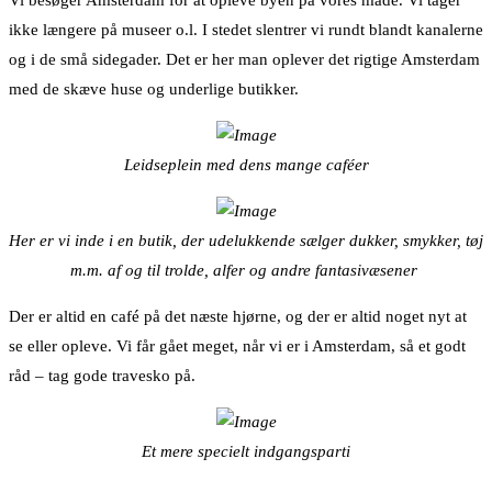
Vi besøger Amsterdam for at opleve byen på vores måde. Vi tager
ikke længere på museer o.l. I stedet slentrer vi rundt blandt kanalerne
og i de små sidegader. Det er her man oplever det rigtige Amsterdam
med de skæve huse og underlige butikker.
Leidseplein med dens mange caféer
Her er vi inde i en butik, der udelukkende sælger dukker, smykker, tøj
m.m. af og til trolde, alfer og andre fantasivæsener
Der er altid en café på det næste hjørne, og der er altid noget nyt at
se eller opleve. Vi får gået meget, når vi er i Amsterdam, så et godt
råd – tag gode travesko på.
Et mere specielt indgangsparti