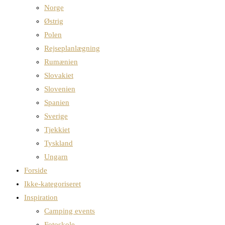
Norge
Østrig
Polen
Rejseplanlægning
Rumænien
Slovakiet
Slovenien
Spanien
Sverige
Tjekkiet
Tyskland
Ungarn
Forside
Ikke-kategoriseret
Inspiration
Camping events
Fotoskole