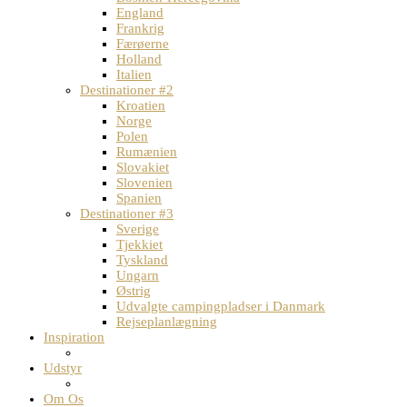
England
Frankrig
Færøerne
Holland
Italien
Destinationer #2
Kroatien
Norge
Polen
Rumænien
Slovakiet
Slovenien
Spanien
Destinationer #3
Sverige
Tjekkiet
Tyskland
Ungarn
Østrig
Udvalgte campingpladser i Danmark
Rejseplanlægning
Inspiration
Udstyr
Om Os