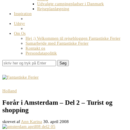
Udvalgte campingpladser i Danmark
Rejseplanlægning
Inspiration
Udstyr
Om Os
Hej ;) Velkommen til rejsebloggen Fantastiske Ferier
Samarbejde med Fantastiske Ferier
Kontakt os
Persondatapolitik
Søg
Holland
Forår i Amsterdam – Del 2 – Turist og
shopping
skrevet af
Ann Karina
30. april 2008