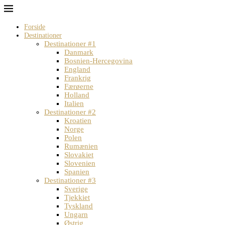
Forside
Destinationer
Destinationer #1
Danmark
Bosnien-Hercegovina
England
Frankrig
Færøerne
Holland
Italien
Destinationer #2
Kroatien
Norge
Polen
Rumænien
Slovakiet
Slovenien
Spanien
Destinationer #3
Sverige
Tjekkiet
Tyskland
Ungarn
Østrig