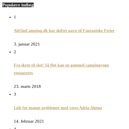
Populære indlæg
1
AltOmCamping.dk har skiftet navn til Fantastiske Ferier
3. januar 2021
2
Fra skrot til slot! Så flot kan en gammel campingvogn
restaureres
23. marts 2018
3
Lidt for mange problemer med vores Adria Alpina
14. februar 2021