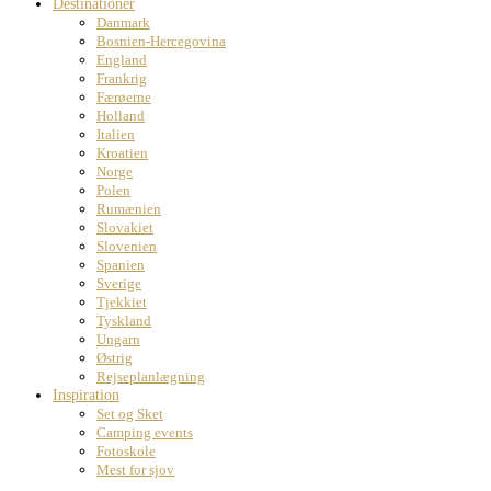
Destinationer
Danmark
Bosnien-Hercegovina
England
Frankrig
Færøerne
Holland
Italien
Kroatien
Norge
Polen
Rumænien
Slovakiet
Slovenien
Spanien
Sverige
Tjekkiet
Tyskland
Ungarn
Østrig
Rejseplanlægning
Inspiration
Set og Sket
Camping events
Fotoskole
Mest for sjov