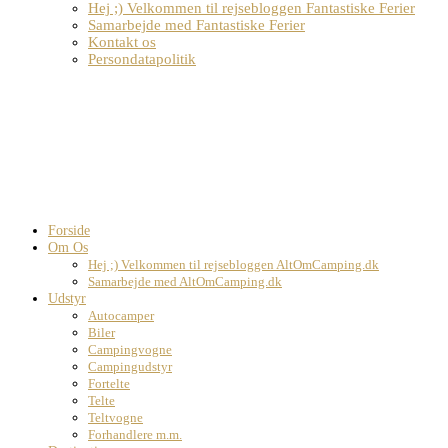
Hej ;) Velkommen til rejsebloggen Fantastiske Ferier
Samarbejde med Fantastiske Ferier
Kontakt os
Persondatapolitik
Forside
Om Os
Hej ;) Velkommen til rejsebloggen AltOmCamping.dk
Samarbejde med AltOmCamping.dk
Udstyr
Autocamper
Biler
Campingvogne
Campingudstyr
Fortelte
Telte
Teltvogne
Forhandlere m.m.