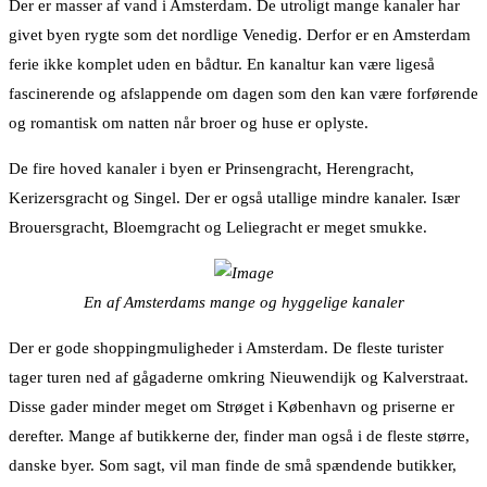
Der er masser af vand i Amsterdam. De utroligt mange kanaler har
givet byen rygte som det nordlige Venedig. Derfor er en Amsterdam
ferie ikke komplet uden en bådtur. En kanaltur kan være ligeså
fascinerende og afslappende om dagen som den kan være forførende
og romantisk om natten når broer og huse er oplyste.
De fire hoved kanaler i byen er Prinsengracht, Herengracht,
Kerizersgracht og Singel. Der er også utallige mindre kanaler. Især
Brouersgracht, Bloemgracht og Leliegracht er meget smukke.
En af Amsterdams mange og hyggelige kanaler
Der er gode shoppingmuligheder i Amsterdam. De fleste turister
tager turen ned af gågaderne omkring Nieuwendijk og Kalverstraat.
Disse gader minder meget om Strøget i København og priserne er
derefter. Mange af butikkerne der, finder man også i de fleste større,
danske byer. Som sagt, vil man finde de små spændende butikker,