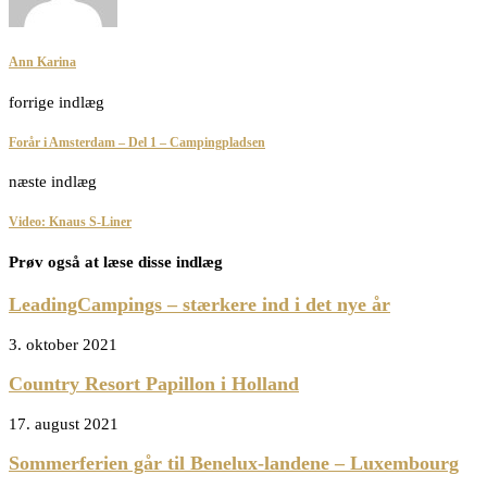
Ann Karina
forrige indlæg
Forår i Amsterdam – Del 1 – Campingpladsen
næste indlæg
Video: Knaus S-Liner
Prøv også at læse disse indlæg
LeadingCampings – stærkere ind i det nye år
3. oktober 2021
Country Resort Papillon i Holland
17. august 2021
Sommerferien går til Benelux-landene – Luxembourg