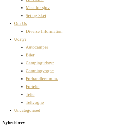
Mest for sjov
Set og Sket
Om Os
Diverse Information
Udstyr
Autocamper
Biler
Campingudstyr
Campingvogne
Forhandlere m.m.
Fortelte
Telte
Teltvogne
Uncategorised
Nyhedsbrev