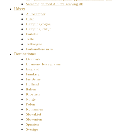
Samarbejde med AltOmCamping.dk
Udstyr
Autocamper
Biler
Campingvogne
Campingudstyr
Fortelte
Telte
Teltvogne
Forhandlere m.m.
Destinationer
Danmark
Bosnien-Hercegovina
England
Frankrig
Færøerne
Holland
Italien
Kroatien
Norge
Polen
Rumænien
Slovakiet
Slovenien
Spanien
Sverige