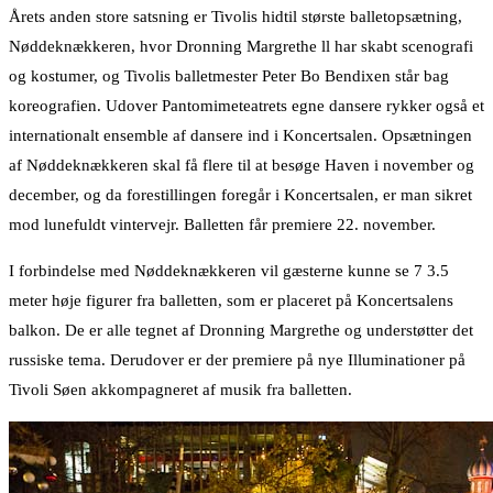
Årets anden store satsning er Tivolis hidtil største balletopsætning,
Nøddeknækkeren, hvor Dronning Margrethe ll har skabt scenografi
og kostumer, og Tivolis balletmester Peter Bo Bendixen står bag
koreografien. Udover Pantomimeteatrets egne dansere rykker også et
internationalt ensemble af dansere ind i Koncertsalen. Opsætningen
af Nøddeknækkeren skal få flere til at besøge Haven i november og
december, og da forestillingen foregår i Koncertsalen, er man sikret
mod lunefuldt vintervejr. Balletten får premiere 22. november.
I forbindelse med Nøddeknækkeren vil gæsterne kunne se 7 3.5
meter høje figurer fra balletten, som er placeret på Koncertsalens
balkon. De er alle tegnet af Dronning Margrethe og understøtter det
russiske tema. Derudover er der premiere på nye Illuminationer på
Tivoli Søen akkompagneret af musik fra balletten.