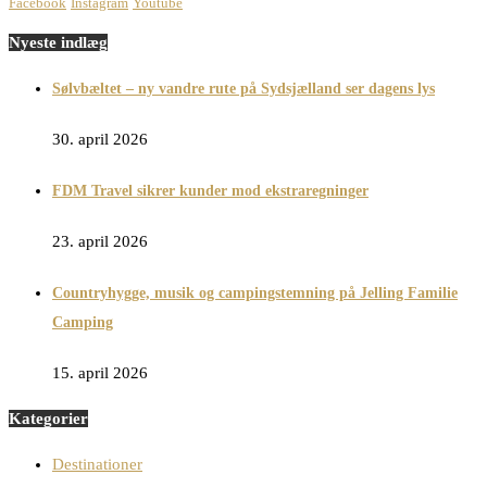
Facebook
Instagram
Youtube
Nyeste indlæg
Sølvbæltet – ny vandre rute på Sydsjælland ser dagens lys
30. april 2026
FDM Travel sikrer kunder mod ekstraregninger
23. april 2026
Countryhygge, musik og campingstemning på Jelling Familie
Camping
15. april 2026
Kategorier
Destinationer