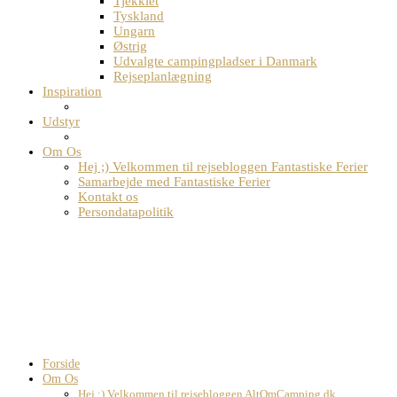
Tjekkiet
Tyskland
Ungarn
Østrig
Udvalgte campingpladser i Danmark
Rejseplanlægning
Inspiration
Udstyr
Om Os
Hej ;) Velkommen til rejsebloggen Fantastiske Ferier
Samarbejde med Fantastiske Ferier
Kontakt os
Persondatapolitik
Forside
Om Os
Hej ;) Velkommen til rejsebloggen AltOmCamping.dk