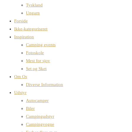
Tyskland
Ungarn
Forside
Ikke-kategoriseret
Inspiration
Camping events
Fotoskole
Mest for sjov
Set og Sket
Om Os
Diverse Information
Udstyr
Autocamper
Biler
Campingudstyr
Campingvogne