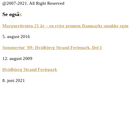
@2007-2021. All Right Reserved
Se også
x
Margueritruten 25 år – en rejse gennem Danmarks smukke egne
5. august 2016
Sommertur ’09: Hvidbjerg Strand Feriepark, Del 1
12. august 2009
Hvidbjerg Strand Feriepark
8. juni 2021