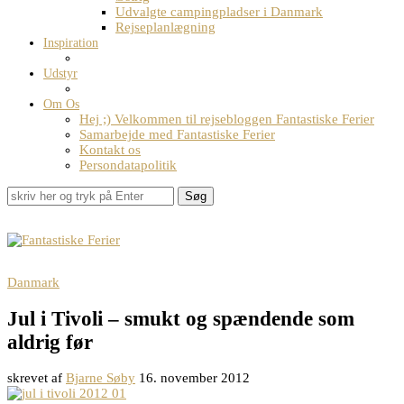
Udvalgte campingpladser i Danmark
Rejseplanlægning
Inspiration
Udstyr
Om Os
Hej ;) Velkommen til rejsebloggen Fantastiske Ferier
Samarbejde med Fantastiske Ferier
Kontakt os
Persondatapolitik
Søg
Danmark
Jul i Tivoli – smukt og spændende som
aldrig før
skrevet af
Bjarne Søby
16. november 2012