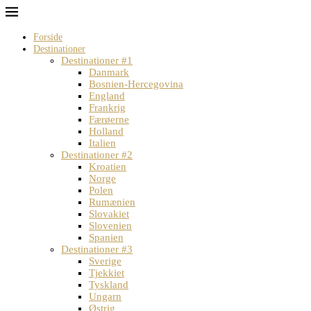
Forside
Destinationer
Destinationer #1
Danmark
Bosnien-Hercegovina
England
Frankrig
Færøerne
Holland
Italien
Destinationer #2
Kroatien
Norge
Polen
Rumænien
Slovakiet
Slovenien
Spanien
Destinationer #3
Sverige
Tjekkiet
Tyskland
Ungarn
Østrig