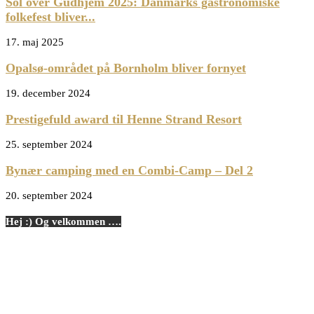
Sol over Gudhjem 2025: Danmarks gastronomiske
folkefest bliver...
17. maj 2025
Opalsø-området på Bornholm bliver fornyet
19. december 2024
Prestigefuld award til Henne Strand Resort
25. september 2024
Bynær camping med en Combi-Camp – Del 2
20. september 2024
Hej :) Og velkommen ….