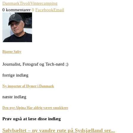
Danmark
Tivoli
Vintercamping
0 kommentarer
0
Facebook
Email
Bjarne Søby
Journalist, Fotograf og Tech-nørd ;)
forrige indlæg
Ny importør af Hymer i Danmark
næste indlæg
Den nye Alpina Har aldrig været smukkere
Prøv også at læse disse indlæg
Sølvbæltet – ny vandre rute på Sydsjælland ser...