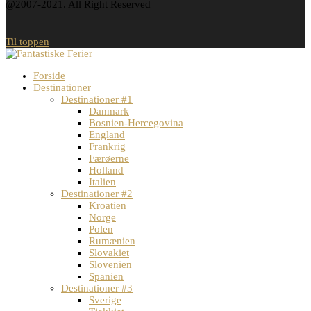
@2007-2021. All Right Reserved
Til toppen
Forside
Destinationer
Destinationer #1
Danmark
Bosnien-Hercegovina
England
Frankrig
Færøerne
Holland
Italien
Destinationer #2
Kroatien
Norge
Polen
Rumænien
Slovakiet
Slovenien
Spanien
Destinationer #3
Sverige