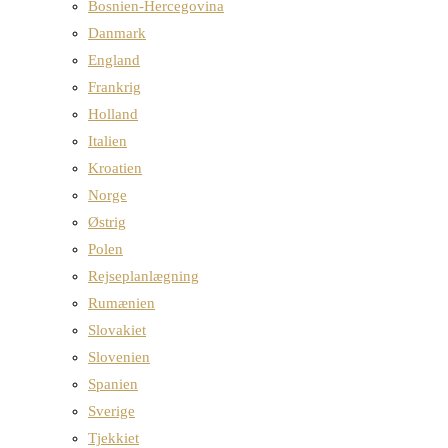
Bosnien-Hercegovina
Danmark
England
Frankrig
Holland
Italien
Kroatien
Norge
Østrig
Polen
Rejseplanlægning
Rumænien
Slovakiet
Slovenien
Spanien
Sverige
Tjekkiet