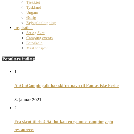
Tjekkiet
Tyskland
Ungarn
Østrig
Rejseplanlægning
Inspiration
Set og Sket
Camping events
Fotoskole
Mest for sjov
Populære indlæg
1
AltOmCamping.dk har skiftet navn til Fantastiske Ferier
3. januar 2021
2
Fra skrot til slot! Så flot kan en gammel campingvogn
restaureres