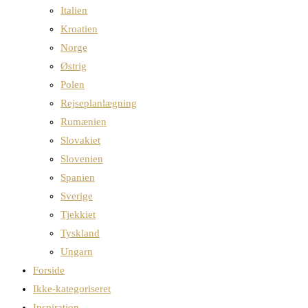
Italien
Kroatien
Norge
Østrig
Polen
Rejseplanlægning
Rumænien
Slovakiet
Slovenien
Spanien
Sverige
Tjekkiet
Tyskland
Ungarn
Forside
Ikke-kategoriseret
Inspiration