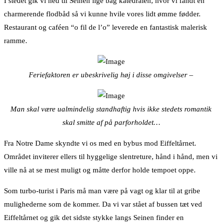
I stedet gik vi ned til Seinen lige bag katedralen, hvor vi fandt en
charmerende flodbåd så vi kunne hvile vores lidt ømme fødder.
Restaurant og caféen “o fil de l’o” leverede en fantastisk malerisk
ramme.
Feriefaktoren er ubeskrivelig høj i disse omgivelser –
Man skal være ualmindelig standhaftig hvis ikke stedets romantik
skal smitte af på parforholdet…
Fra Notre Dame skyndte vi os med en bybus mod Eiffeltårnet.
Området inviterer ellers til hyggelige slentreture, hånd i hånd, men vi
ville nå at se mest muligt og måtte derfor holde tempoet oppe.
Som turbo-turist i Paris må man være på vagt og klar til at gribe
mulighederne som de kommer. Da vi var stået af bussen tæt ved
Eiffeltårnet og gik det sidste stykke langs Seinen finder en