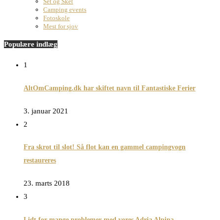
Set og Sket
Camping events
Fotoskole
Mest for sjov
Populære indlæg
1
AltOmCamping.dk har skiftet navn til Fantastiske Ferier
3. januar 2021
2
Fra skrot til slot! Så flot kan en gammel campingvogn
restaureres
23. marts 2018
3
Lidt for mange problemer med vores Adria Alpina