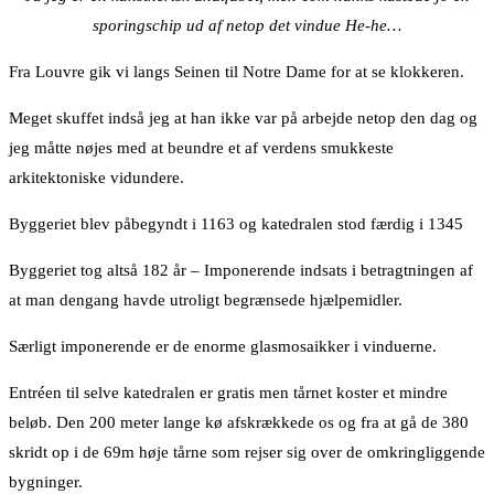
sporingschip ud af netop det vindue He-he…
Fra Louvre gik vi langs Seinen til Notre Dame for at se klokkeren.
Meget skuffet indså jeg at han ikke var på arbejde netop den dag og
jeg måtte nøjes med at beundre et af verdens smukkeste
arkitektoniske vidundere.
Byggeriet blev påbegyndt i 1163 og katedralen stod færdig i 1345
Byggeriet tog altså 182 år – Imponerende indsats i betragtningen af
at man dengang havde utroligt begrænsede hjælpemidler.
Særligt imponerende er de enorme glasmosaikker i vinduerne.
Entréen til selve katedralen er gratis men tårnet koster et mindre
beløb. Den 200 meter lange kø afskrækkede os og fra at gå de 380
skridt op i de 69m høje tårne som rejser sig over de omkringliggende
bygninger.