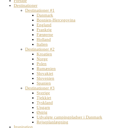
Forside
Destinationer
Destinationer #1
Danmark
Bosnien-Hercegovina
England
Frankrig
Færøerne
Holland
Italien
Destinationer #2
Kroatien
Norge
Polen
Rumænien
Slovakiet
Slovenien
Spanien
Destinationer #3
Sverige
Tjekkiet
Tyskland
Ungarn
Østrig
Udvalgte campingpladser i Danmark
Rejseplanlægning
Inspiration