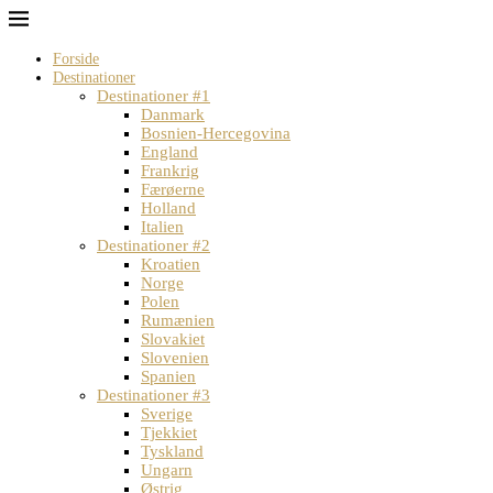
Forside
Destinationer
Destinationer #1
Danmark
Bosnien-Hercegovina
England
Frankrig
Færøerne
Holland
Italien
Destinationer #2
Kroatien
Norge
Polen
Rumænien
Slovakiet
Slovenien
Spanien
Destinationer #3
Sverige
Tjekkiet
Tyskland
Ungarn
Østrig