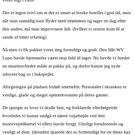
vores logi i Paris.
Der er ingen tvivl om at det er smart at booke hoteller i god tid, men
når man samtidig bare flyder med strømmen og tager en dag efter
den anden, må man improvisere lidt. (hvilket vi senere kom til at
sande af bitter erfaring)
Nå men vi fik pakket vores ting fornuftigt og godt. Den lille WV
Lupo havde hjemmefra været stop fuld til taget. Nu havde vi fundet
en smartere/bedre måde at pakke på, og derfor kunne jeg nyde
udsynet bag os i bakspejlet.
Afregningen på pladsen forløb smertefrit. Personalet i skranken er
venlige, glade og meget opmærksomme på deres gæster.
De spurgte os hvor vi skulle hen, og forklarede efterfølgende
hvorledes vi kunne undgå et større vejarbejde ved den
motorvejstilkørsel vi ellers havde brugt. Utroligt forudseende og
venligt af dem. (desuden sparede det os formentligt for en times kø)