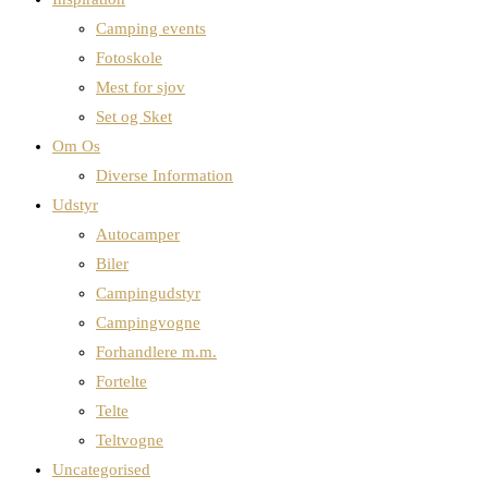
Camping events
Fotoskole
Mest for sjov
Set og Sket
Om Os
Diverse Information
Udstyr
Autocamper
Biler
Campingudstyr
Campingvogne
Forhandlere m.m.
Fortelte
Telte
Teltvogne
Uncategorised