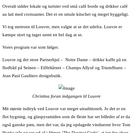
Overalt sidder lokale og turister ved små café borde og drikker café
au lait med croissanter. Det er en smule kitschet og meget hyggeligt.
Vi tog metroen til Louvre, men valgte at se det udefra. Louvre er
kæmpe stort og tager nemt en hel dag at se.
Vores program var som følger.
Louvre og det store Pariserhjul – Notre Dame – drikke kaffe på en
flodbåd på Seinen – Eiffeltårnet – Champs Allysé og Triumfbuen –
Jean Paul Gaultiers designbutik.
Christina foran indgangen til Louvre
Mit største indtryk ved Louvre var meget utraditionelt. Jo det er en
flot bygning, og glaspyramiden som de fleste har set billeder af er da
også ganske pæn, men det var, da jeg opdagede vinduerne hvor Tom
Hanks står og ser ud af i filmen ‘The Davinci Code’, at jeg for alvor