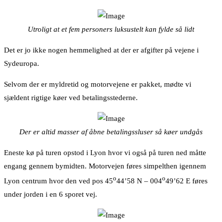
Utroligt at et fem personers luksustelt kan fylde så lidt
Det er jo ikke nogen hemmelighed at der er afgifter på vejene i
Sydeuropa.
Selvom der er myldretid og motorvejene er pakket, mødte vi
sjældent rigtige køer ved betalingsstederne.
Der er altid masser af åbne betalingssluser så køer undgås
Eneste kø på turen opstod i Lyon hvor vi også på turen ned måtte
engang gennem bymidten. Motorvejen føres simpelthen igennem
o
o
Lyon centrum hvor den ved pos 45
44’58 N – 004
49’62 E føres
under jorden i en 6 sporet vej.