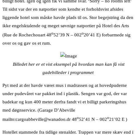
billigt hotel. Igen og igen fik vi samme svar. ‘Sorry – no rooms left’
Til sidst var der en natportier som kendte et forholdsvist afsides
liggende hotel som måske havde plads til os. Stor begejstring da den
ikke engelsktalende og meget søvnige natportier på Hotel des Arts
o
o
(Rue de Rochechouart 48
52’39 N – 002
20’41 E) forbarmede sig
over os og gav os et rum.
Billedet her er et vist eksempel på hvordan man kan få vist
gadebilleder i programmet
Pyt med at der havde været mus i madrassen og at hovedpuderne
under pudevåret var pakket ind i plastik. Sengen var god, der var
badekar og kun 400 meter derfra fandt vi et billigt parkeringshus
med døgnservice. (Garage D’Abeville
o
o
mailto:cargoabbeville@wanadoo.dr 48
52’41 N – 002
21’02 E )
Hotellet stammede fra tidlige stenalder. Trappen var mere skæv end i