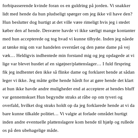
forbipasserende kvinde foran os en guldring på jorden. Vi snakker
lidt med hende da hun pludseligt spørger om jeg ikke vil have den?
Hun beslutter dog hurtigt at det ville være rimeligt hvis jeg i stedet
køber den af hende. Desværre havde vi ikke særligt mange kontanter
med hun accepterede og tog hvad vi kunne tilbyde. Inden jeg nåede
at tænke mig om var handelen overstået og den pæne dame på vej
væk… Heldigvis indhentede min forstand mig og jeg opdagede at vi
lige var blevet hustlet af en sigøjner/plattenslager… I fuld firspring
fik jeg indhentet den ikke så flinke dame og forklaret hende at sådan
leger vi ikke. Jeg måtte gribe hende hårdt for at gøre hende det klart
at hun ikke havde andre muligheder end at acceptere at hendes bluff
var gennemskuet Hun begyndte straks at råbe op om tyveri og
overfald, hvilket dog straks holdt op da jeg forklarede hende at vi da
bare kunne tilkalde politiet… Vi valgte at forlade området hurtigt
inden andre eventuelle plattenslagere kom hende til hjælp og rullede
os på den ubehagelige måde.