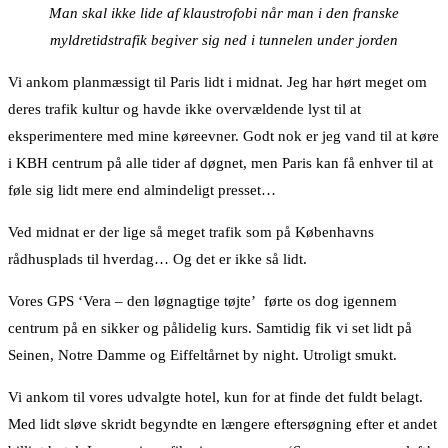
Man skal ikke lide af klaustrofobi når man i den franske
myldretidstrafik begiver sig ned i tunnelen under jorden
Vi ankom planmæssigt til Paris lidt i midnat. Jeg har hørt meget om
deres trafik kultur og havde ikke overvældende lyst til at
eksperimentere med mine køreevner. Godt nok er jeg vand til at køre
i KBH centrum på alle tider af døgnet, men Paris kan få enhver til at
føle sig lidt mere end almindeligt presset…
Ved midnat er der lige så meget trafik som på Københavns
rådhusplads til hverdag… Og det er ikke så lidt.
Vores GPS ‘Vera – den løgnagtige tøjte’ førte os dog igennem
centrum på en sikker og pålidelig kurs. Samtidig fik vi set lidt på
Seinen, Notre Damme og Eiffeltårnet by night. Utroligt smukt.
Vi ankom til vores udvalgte hotel, kun for at finde det fuldt belagt.
Med lidt sløve skridt begyndte en længere eftersøgning efter et andet