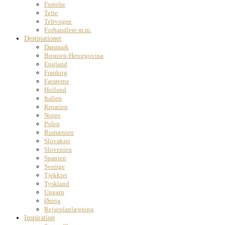
Fortelte
Telte
Teltvogne
Forhandlere m.m.
Destinationer
Danmark
Bosnien-Hercegovina
England
Frankrig
Færøerne
Holland
Italien
Kroatien
Norge
Polen
Rumænien
Slovakiet
Slovenien
Spanien
Sverige
Tjekkiet
Tyskland
Ungarn
Østrig
Rejseplanlægning
Inspiration