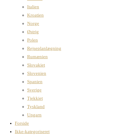
Italien
Kroatien
Norge
Østrig
Polen
Rejseplanlægning
Rumænien
Slovakiet
Slovenien
Spanien
Sverige
Tjekkiet
Tyskland
Ungarn
Forside
Ikke-kategoriseret