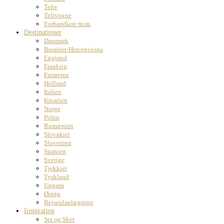
Telte
Teltvogne
Forhandlere m.m.
Destinationer
Danmark
Bosnien-Hercegovina
England
Frankrig
Færøerne
Holland
Italien
Kroatien
Norge
Polen
Rumænien
Slovakiet
Slovenien
Spanien
Sverige
Tjekkiet
Tyskland
Ungarn
Østrig
Rejseplanlægning
Inspiration
Set og Sket