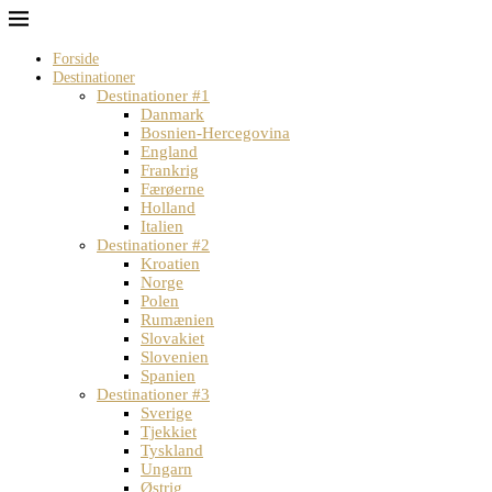
Forside
Destinationer
Destinationer #1
Danmark
Bosnien-Hercegovina
England
Frankrig
Færøerne
Holland
Italien
Destinationer #2
Kroatien
Norge
Polen
Rumænien
Slovakiet
Slovenien
Spanien
Destinationer #3
Sverige
Tjekkiet
Tyskland
Ungarn
Østrig