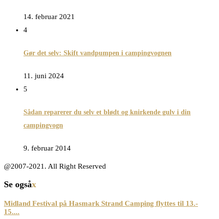
14. februar 2021
4
Gør det selv: Skift vandpumpen i campingvognen
11. juni 2024
5
Sådan reparerer du selv et blødt og knirkende gulv i din
campingvogn
9. februar 2014
@2007-2021. All Right Reserved
Se også
x
Midland Festival på Hasmark Strand Camping flyttes til 13.-
15....