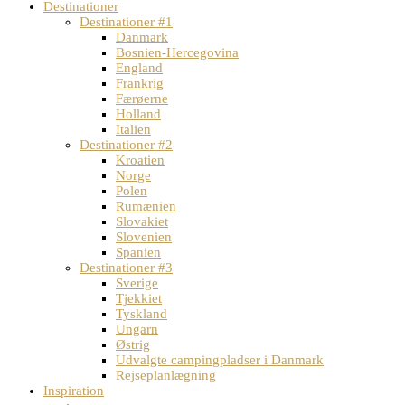
Destinationer
Destinationer #1
Danmark
Bosnien-Hercegovina
England
Frankrig
Færøerne
Holland
Italien
Destinationer #2
Kroatien
Norge
Polen
Rumænien
Slovakiet
Slovenien
Spanien
Destinationer #3
Sverige
Tjekkiet
Tyskland
Ungarn
Østrig
Udvalgte campingpladser i Danmark
Rejseplanlægning
Inspiration