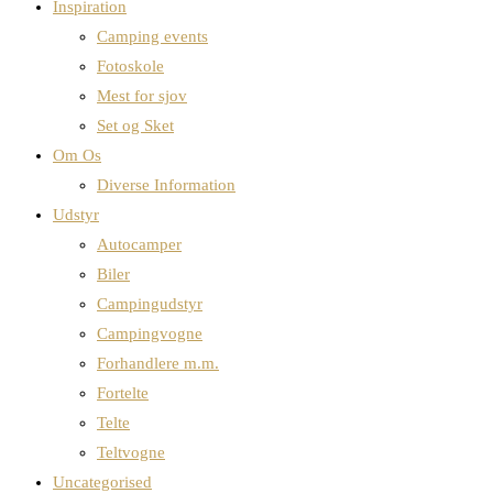
Inspiration
Camping events
Fotoskole
Mest for sjov
Set og Sket
Om Os
Diverse Information
Udstyr
Autocamper
Biler
Campingudstyr
Campingvogne
Forhandlere m.m.
Fortelte
Telte
Teltvogne
Uncategorised