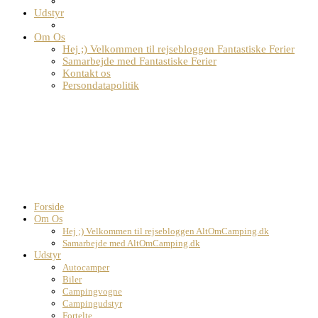
Udstyr
Om Os
Hej ;) Velkommen til rejsebloggen Fantastiske Ferier
Samarbejde med Fantastiske Ferier
Kontakt os
Persondatapolitik
Forside
Om Os
Hej ;) Velkommen til rejsebloggen AltOmCamping.dk
Samarbejde med AltOmCamping.dk
Udstyr
Autocamper
Biler
Campingvogne
Campingudstyr
Fortelte