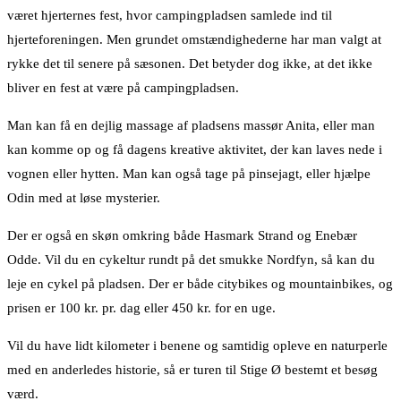
været hjerternes fest, hvor campingpladsen samlede ind til
hjerteforeningen. Men grundet omstændighederne har man valgt at
rykke det til senere på sæsonen. Det betyder dog ikke, at det ikke
bliver en fest at være på campingpladsen.
Man kan få en dejlig massage af pladsens massør Anita, eller man
kan komme op og få dagens kreative aktivitet, der kan laves nede i
vognen eller hytten. Man kan også tage på pinsejagt, eller hjælpe
Odin med at løse mysterier.
Der er også en skøn omkring både Hasmark Strand og Enebær
Odde. Vil du en cykeltur rundt på det smukke Nordfyn, så kan du
leje en cykel på pladsen. Der er både citybikes og mountainbikes, og
prisen er 100 kr. pr. dag eller 450 kr. for en uge.
Vil du have lidt kilometer i benene og samtidig opleve en naturperle
med en anderledes historie, så er turen til Stige Ø bestemt et besøg
værd.