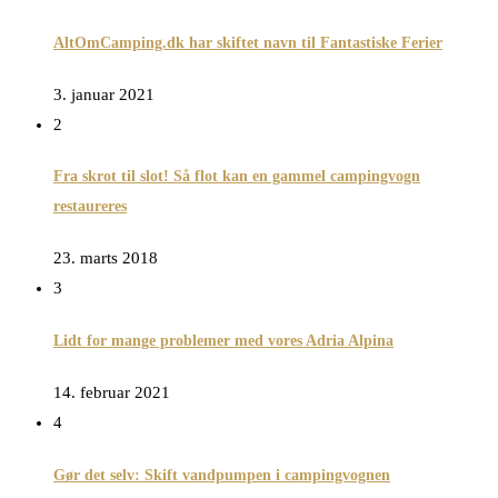
AltOmCamping.dk har skiftet navn til Fantastiske Ferier
3. januar 2021
2
Fra skrot til slot! Så flot kan en gammel campingvogn
restaureres
23. marts 2018
3
Lidt for mange problemer med vores Adria Alpina
14. februar 2021
4
Gør det selv: Skift vandpumpen i campingvognen