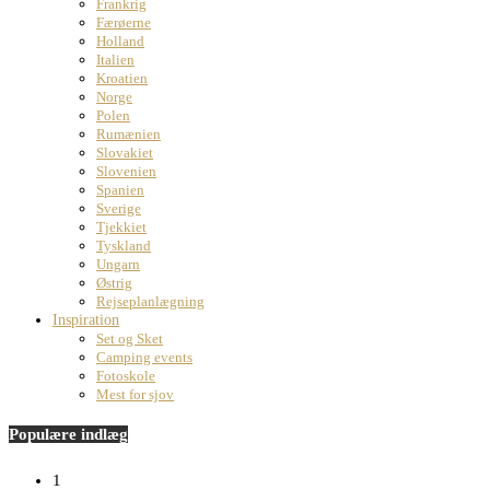
Frankrig
Færøerne
Holland
Italien
Kroatien
Norge
Polen
Rumænien
Slovakiet
Slovenien
Spanien
Sverige
Tjekkiet
Tyskland
Ungarn
Østrig
Rejseplanlægning
Inspiration
Set og Sket
Camping events
Fotoskole
Mest for sjov
Populære indlæg
1