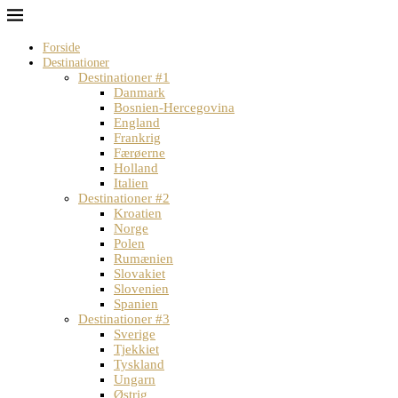
Forside
Destinationer
Destinationer #1
Danmark
Bosnien-Hercegovina
England
Frankrig
Færøerne
Holland
Italien
Destinationer #2
Kroatien
Norge
Polen
Rumænien
Slovakiet
Slovenien
Spanien
Destinationer #3
Sverige
Tjekkiet
Tyskland
Ungarn
Østrig