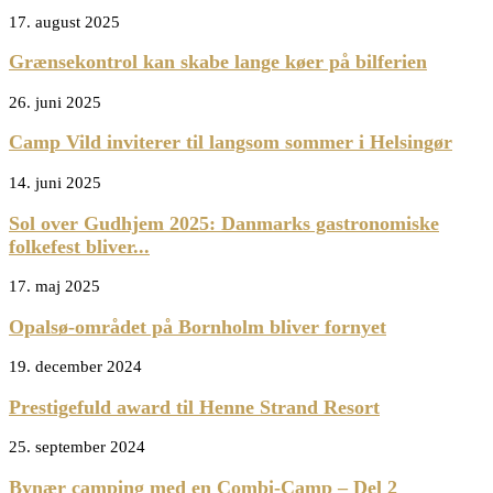
17. august 2025
Grænsekontrol kan skabe lange køer på bilferien
26. juni 2025
Camp Vild inviterer til langsom sommer i Helsingør
14. juni 2025
Sol over Gudhjem 2025: Danmarks gastronomiske
folkefest bliver...
17. maj 2025
Opalsø-området på Bornholm bliver fornyet
19. december 2024
Prestigefuld award til Henne Strand Resort
25. september 2024
Bynær camping med en Combi-Camp – Del 2