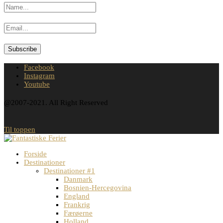
Facebook
Instagram
Youtube
@2007-2021. All Right Reserved
Til toppen
Forside
Destinationer
Destinationer #1
Danmark
Bosnien-Hercegovina
England
Frankrig
Færøerne
Holland