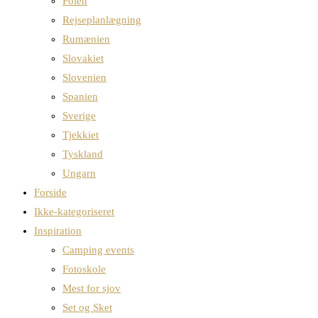
Polen
Rejseplanlægning
Rumænien
Slovakiet
Slovenien
Spanien
Sverige
Tjekkiet
Tyskland
Ungarn
Forside
Ikke-kategoriseret
Inspiration
Camping events
Fotoskole
Mest for sjov
Set og Sket