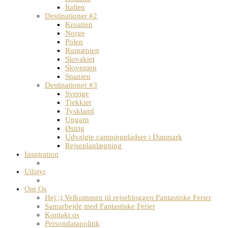
Italien
Destinationer #2
Kroatien
Norge
Polen
Rumænien
Slovakiet
Slovenien
Spanien
Destinationer #3
Sverige
Tjekkiet
Tyskland
Ungarn
Østrig
Udvalgte campingpladser i Danmark
Rejseplanlægning
Inspiration
Udstyr
Om Os
Hej ;) Velkommen til rejsebloggen Fantastiske Ferier
Samarbejde med Fantastiske Ferier
Kontakt os
Persondatapolitik