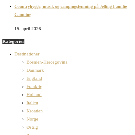
Countryhygge, musik og campingstemning på Jelling Familie
Camping
15. april 2026
Kategorier
Destinationer
Bosnien-Hercegovina
Danmark
England
Frankrig
Holland
Italien
Kroatien
Norge
Østrig