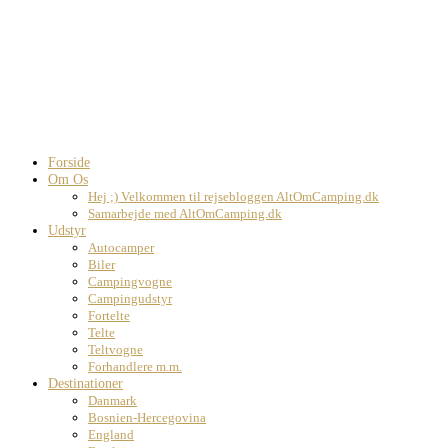
Forside
Om Os
Hej ;) Velkommen til rejsebloggen AltOmCamping.dk
Samarbejde med AltOmCamping.dk
Udstyr
Autocamper
Biler
Campingvogne
Campingudstyr
Fortelte
Telte
Teltvogne
Forhandlere m.m.
Destinationer
Danmark
Bosnien-Hercegovina
England