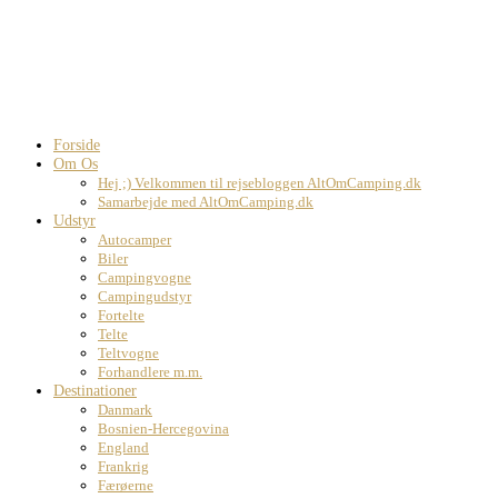
Forside
Om Os
Hej ;) Velkommen til rejsebloggen AltOmCamping.dk
Samarbejde med AltOmCamping.dk
Udstyr
Autocamper
Biler
Campingvogne
Campingudstyr
Fortelte
Telte
Teltvogne
Forhandlere m.m.
Destinationer
Danmark
Bosnien-Hercegovina
England
Frankrig
Færøerne