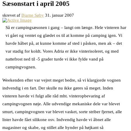
Sæsonstart i april 2005
skrevet af
Bjarne Søby
31. januar 2007
Så er campingsæsonen i gang – langt om længe. Hele vinteren har
vi gået og ventet og glædet os til at komme på camping igen. Vi
havde håbet på, at kunne komme af sted i påsken, men ak – det
var stadig for koldt. Vores Adria er ikke vinterisoleret, og med
nattefrost ned til -5 grader turde vi ikke fylde vand på
campingvognen.
Weekenden efter var vejret meget bedre, så vi klargjorde vognen
indvendig i en fart. Der skulle nu ikke gøres så meget. Inden
vinteren havde vi fulgt alle råd mht. vinteropbevaring af
campingvognen nøje. Alle udvendige mekaniske dele var blevet
smurt, campingvognen var blevet vasket, sorte striber fjernet, alle
lister havde fået silikone osv. Indvendig havde vi åbnet alle
magasiner og skabe, og stillet alle hynder på højkant så