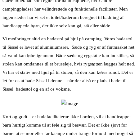
større toilet/bad som egnet for handicappede, hvor andre
campingpladser har velindrettede og funktionelle faciliteter. Men
ingen steder har vi set et toilet/baderum beregnet til badning af
handicappede børn, der ikke selv kan gå, stå eller sidde.
Vi medbringer altid en badestol på hjul på camping. Vores badestol
til Sissel er lavet af aluminiumsrør. Sæde og ryg er af fintmasket net,
så vand kan løbe igennem. Både sæde og rygstøtte kan indstilles, så
stolen kan omdannes til et bruseleje, hvis rygstøtten lægges helt ned.
Vi har et stativ med hjul på til stolen, så den kan køres rundt. Det er
let for os at bade Sissel i denne – når der altså er plads i badet til
Sissel, badestol og en af os voksne.
Kort og godt – er badefaciliteterne ikke i orden, vil et handicappet
barn hurtigt komme til at føle sig til besvær. Det er ikke sjovt for
barnet at se mor eller far kæmpe under trange forhold med noget så