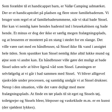
Som forældre til et handicappet barn, er Vallø Camping udmærket.
Der er et handicaptoilet på pladsen og flere store familiebaderum. Vi
bruger som regel et af familiebaderummene, når vi skal bade Sissel.
Her kan vi nemlig køre hendes badestol ind i brusekabinen og bade
hende. Et minus er dog der ikke er særlig megen fralægningsplads,
og at bruseren er monteret på en stang i stedet for en slange. Det
ville være rart med en håndbruser, så Sissel ikke fik vand i ansigtet
hele tiden. Som spastiker kan Sissel nemlig ikke altid lukke mund og
øjne som vi andre kan. En håndbruser ville gøre det muligt at bade
Sissel uden selv at blive ligeså våd som Sissel. Løsningen er
selvfølgelig at vi går i bad sammen med Sissel. Vi bliver alligevel
sjaskvåde under processen, og samtidig undgår vi at Sissel drukner.
Netop i den situation, ville det være dejligt med mere
fralægningsplads. At finde en tør plads til sit eget og Sissels tøj,
toiletgrejer og Sissels bleer, bleposer og vaskeklude m.m. er en kunst
(der sjældent lykkes).