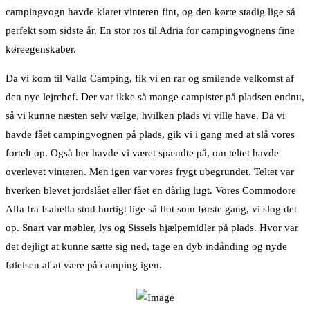
campingvogn havde klaret vinteren fint, og den kørte stadig lige så
perfekt som sidste år. En stor ros til Adria for campingvognens fine
køreegenskaber.
Da vi kom til Vallø Camping, fik vi en rar og smilende velkomst af
den nye lejrchef. Der var ikke så mange campister på pladsen endnu,
så vi kunne næsten selv vælge, hvilken plads vi ville have. Da vi
havde fået campingvognen på plads, gik vi i gang med at slå vores
fortelt op. Også her havde vi været spændte på, om teltet havde
overlevet vinteren. Men igen var vores frygt ubegrundet. Teltet var
hverken blevet jordslået eller fået en dårlig lugt. Vores Commodore
Alfa fra Isabella stod hurtigt lige så flot som første gang, vi slog det
op. Snart var møbler, lys og Sissels hjælpemidler på plads. Hvor var
det dejligt at kunne sætte sig ned, tage en dyb indånding og nyde
følelsen af at være på camping igen.