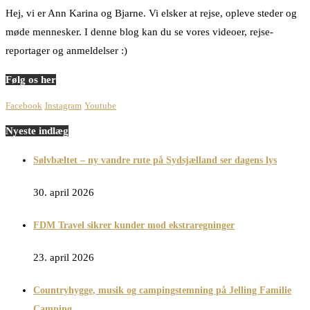
Hej, vi er Ann Karina og Bjarne. Vi elsker at rejse, opleve steder og
møde mennesker. I denne blog kan du se vores videoer, rejse-
reportager og anmeldelser :)
Følg os her
Facebook
Instagram
Youtube
Nyeste indlæg
Sølvbæltet – ny vandre rute på Sydsjælland ser dagens lys
30. april 2026
FDM Travel sikrer kunder mod ekstraregninger
23. april 2026
Countryhygge, musik og campingstemning på Jelling Familie
Camping