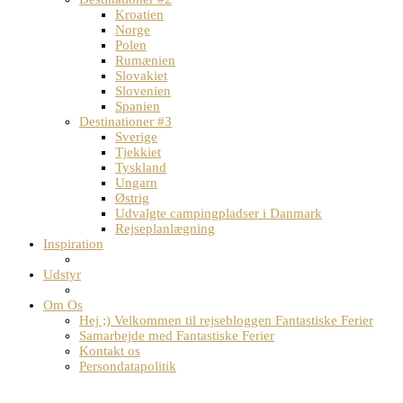
Kroatien
Norge
Polen
Rumænien
Slovakiet
Slovenien
Spanien
Destinationer #3
Sverige
Tjekkiet
Tyskland
Ungarn
Østrig
Udvalgte campingpladser i Danmark
Rejseplanlægning
Inspiration
Udstyr
Om Os
Hej ;) Velkommen til rejsebloggen Fantastiske Ferier
Samarbejde med Fantastiske Ferier
Kontakt os
Persondatapolitik