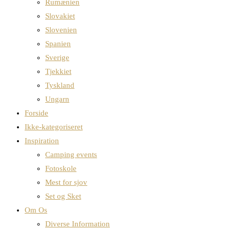
Rumænien
Slovakiet
Slovenien
Spanien
Sverige
Tjekkiet
Tyskland
Ungarn
Forside
Ikke-kategoriseret
Inspiration
Camping events
Fotoskole
Mest for sjov
Set og Sket
Om Os
Diverse Information