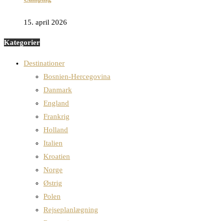
15. april 2026
Kategorier
Destinationer
Bosnien-Hercegovina
Danmark
England
Frankrig
Holland
Italien
Kroatien
Norge
Østrig
Polen
Rejseplanlægning