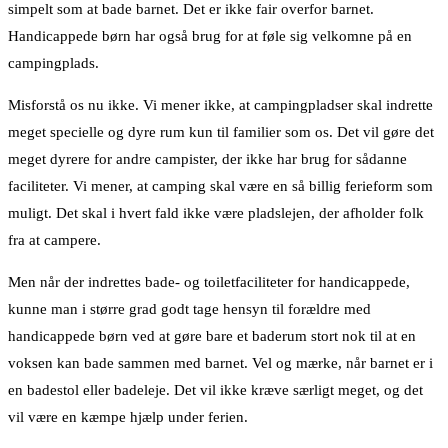
simpelt som at bade barnet. Det er ikke fair overfor barnet.
Handicappede børn har også brug for at føle sig velkomne på en
campingplads.
Misforstå os nu ikke. Vi mener ikke, at campingpladser skal indrette
meget specielle og dyre rum kun til familier som os. Det vil gøre det
meget dyrere for andre campister, der ikke har brug for sådanne
faciliteter. Vi mener, at camping skal være en så billig ferieform som
muligt. Det skal i hvert fald ikke være pladslejen, der afholder folk
fra at campere.
Men når der indrettes bade- og toiletfaciliteter for handicappede,
kunne man i større grad godt tage hensyn til forældre med
handicappede børn ved at gøre bare et baderum stort nok til at en
voksen kan bade sammen med barnet. Vel og mærke, når barnet er i
en badestol eller badeleje. Det vil ikke kræve særligt meget, og det
vil være en kæmpe hjælp under ferien.