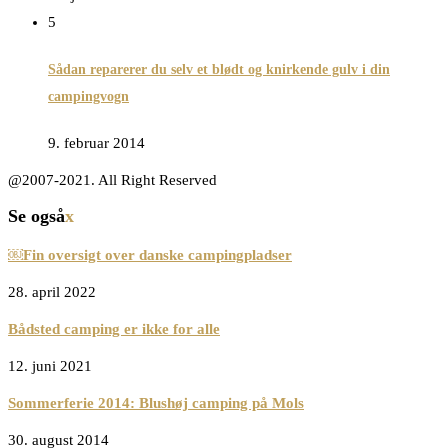
5
Sådan reparerer du selv et blødt og knirkende gulv i din
campingvogn
9. februar 2014
@2007-2021. All Right Reserved
Se også
x
￼Fin oversigt over danske campingpladser
28. april 2022
Bådsted camping er ikke for alle
12. juni 2021
Sommerferie 2014: Blushøj camping på Mols
30. august 2014