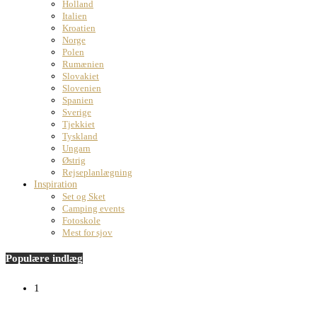
Holland
Italien
Kroatien
Norge
Polen
Rumænien
Slovakiet
Slovenien
Spanien
Sverige
Tjekkiet
Tyskland
Ungarn
Østrig
Rejseplanlægning
Inspiration
Set og Sket
Camping events
Fotoskole
Mest for sjov
Populære indlæg
1