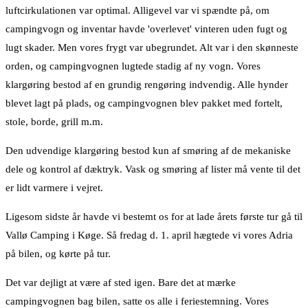
luftcirkulationen var optimal. Alligevel var vi spændte på, om
campingvogn og inventar havde 'overlevet' vinteren uden fugt og
lugt skader. Men vores frygt var ubegrundet. Alt var i den skønneste
orden, og campingvognen lugtede stadig af ny vogn. Vores
klargøring bestod af en grundig rengøring indvendig. Alle hynder
blevet lagt på plads, og campingvognen blev pakket med fortelt,
stole, borde, grill m.m.
Den udvendige klargøring bestod kun af smøring af de mekaniske
dele og kontrol af dæktryk. Vask og smøring af lister må vente til det
er lidt varmere i vejret.
Ligesom sidste år havde vi bestemt os for at lade årets første tur gå til
Vallø Camping i Køge. Så fredag d. 1. april hægtede vi vores Adria
på bilen, og kørte på tur.
Det var dejligt at være af sted igen. Bare det at mærke
campingvognen bag bilen, satte os alle i feriestemning. Vores