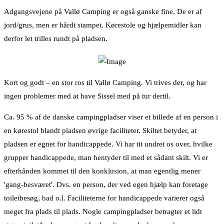
Adgangsvejene på Vallø Camping er også ganske fine. De er af
jord/grus, men er hårdt stampet. Kørestole og hjælpemidler kan
derfor let trilles rundt på pladsen.
Kort og godt – en stor ros til Vallø Camping. Vi trives der, og har
ingen problemer med at have Sissel med på tur dertil.
Ca. 95 % af de danske campingpladser viser et billede af en person i
en kørestol blandt pladsen øvrige faciliteter. Skiltet betyder, at
pladsen er egnet for handicappede. Vi har tit undret os over, hvilke
grupper handicappede, man hentyder til med et sådant skilt. Vi er
efterhånden kommet til den konklusion, at man egentlig mener
'gang-besværet'. Dvs. en person, der ved egen hjælp kan foretage
toiletbesøg, bad o.l. Faciliteterne for handicappede varierer også
meget fra plads til plads. Nogle campingpladser betragter et lidt