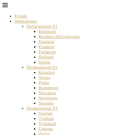
Forside
Destinationer
Destinationer #1
Danmark
Bosnien-Hercegovina
England
Frankrig
Færøerne
Holland
Italien
Destinationer #2
Kroatien
Norge
Polen
Rumænien
Slovakiet
Slovenien
Spanien
Destinationer #3
Sverige
Tjekkiet
Tyskland
Ungarn
Østrig