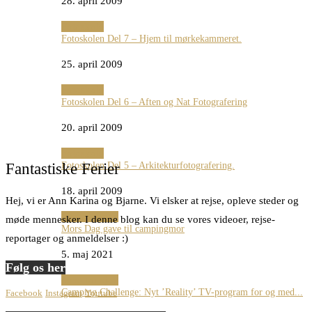
28. april 2009
Fotoskole
Fotoskolen Del 7 – Hjem til mørkekammeret.
25. april 2009
Fotoskole
Fotoskolen Del 6 – Aften og Nat Fotografering
20. april 2009
Fotoskole
Fotoskolen Del 5 – Arkitekturfotografering.
Fantastiske Ferier
18. april 2009
Hej, vi er Ann Karina og Bjarne. Vi elsker at rejse, opleve steder og
Mest for sjov
møde mennesker. I denne blog kan du se vores videoer, rejse-
Mors Dag gave til campingmor
reportager og anmeldelser :)
5. maj 2021
Følg os her
Mest for sjov
Camping Challenge: Nyt ’Reality’ TV-program for og med...
Facebook
Instagram
Youtube