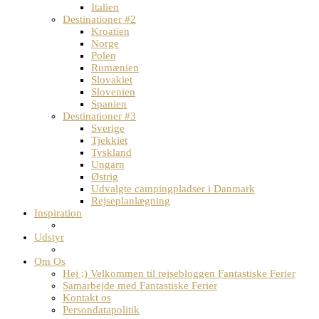
Italien
Destinationer #2
Kroatien
Norge
Polen
Rumænien
Slovakiet
Slovenien
Spanien
Destinationer #3
Sverige
Tjekkiet
Tyskland
Ungarn
Østrig
Udvalgte campingpladser i Danmark
Rejseplanlægning
Inspiration
Udstyr
Om Os
Hej ;) Velkommen til rejsebloggen Fantastiske Ferier
Samarbejde med Fantastiske Ferier
Kontakt os
Persondatapolitik