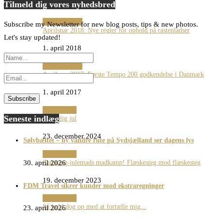
Tilmeld dig vores nyhedsbred
1. april 2021
Mest for sjov
Subscribe my Newsletter for new blog posts, tips & new photos.
Aprilsnar 2018: Nye regler for ophold på rastepladser
Let's stay updated!
1. april 2018
Mest for sjov
Aprilsnar 2017: Første Tempo 200 godkendelse i Danmark
1. april 2017
Set og Sket
Seneste indlæg
Glædelig jul
23. december 2024
Sølvbæltet – ny vandre rute på Sydsjælland ser dagens lys
Set og Sket
30. april 2026
Camping-julemads madkamp! Flæskesteg mod flæskesteg
19. december 2023
FDM Travel sikrer kunder mod ekstraregninger
Set og Sket
Så hold dog op med at fortælle mig...
23. april 2026