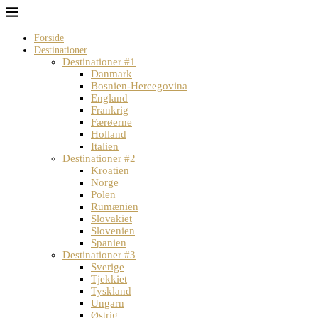
Forside
Destinationer
Destinationer #1
Danmark
Bosnien-Hercegovina
England
Frankrig
Færøerne
Holland
Italien
Destinationer #2
Kroatien
Norge
Polen
Rumænien
Slovakiet
Slovenien
Spanien
Destinationer #3
Sverige
Tjekkiet
Tyskland
Ungarn
Østrig