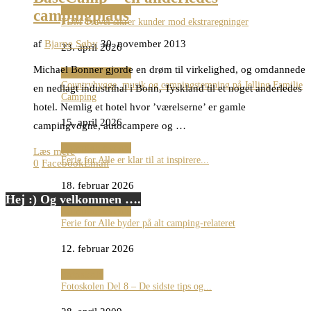
Camping events
campingplads
FDM Travel sikrer kunder mod ekstraregninger
af
Bjarne Søby
30. november 2013
23. april 2026
Michael Bonner gjorde en drøm til virkelighed, og omdannede
Camping events
Countryhygge, musik og campingstemning på Jelling Familie
en nedlagt industrihal i Bonn, Tyskland til et noget anderledes
Camping
hotel. Nemlig et hotel hvor ’værelserne’ er gamle
15. april 2026
campingvogne, autocampere og …
Camping events
Læs mere
Ferie for Alle er klar til at inspirere...
0
Facebook
Email
18. februar 2026
Hej :) Og velkommen ….
Camping events
Ferie for Alle byder på alt camping-relateret
12. februar 2026
Fotoskole
Fotoskolen Del 8 – De sidste tips og...