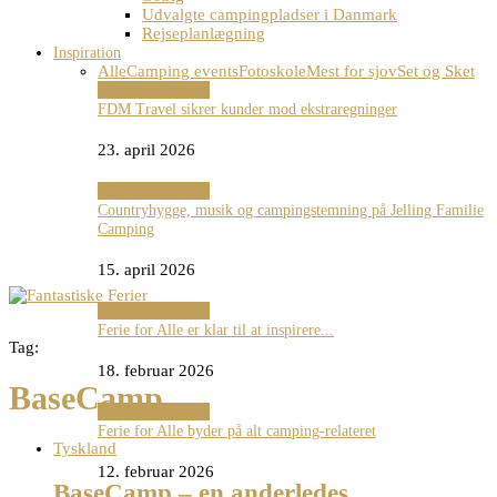
Udvalgte campingpladser i Danmark
Rejseplanlægning
Inspiration
Alle
Camping events
Fotoskole
Mest for sjov
Set og Sket
Camping events
FDM Travel sikrer kunder mod ekstraregninger
23. april 2026
Camping events
Countryhygge, musik og campingstemning på Jelling Familie
Camping
15. april 2026
Camping events
Ferie for Alle er klar til at inspirere...
Tag:
18. februar 2026
BaseCamp
Camping events
Ferie for Alle byder på alt camping-relateret
Tyskland
12. februar 2026
BaseCamp – en anderledes