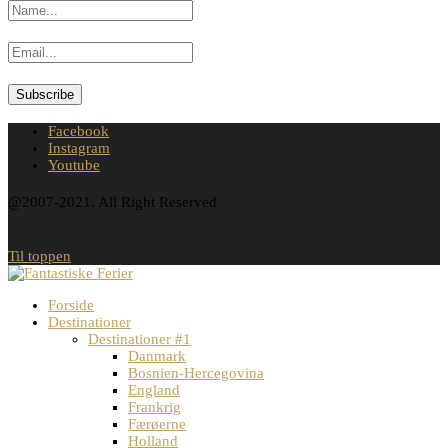
Facebook
Instagram
Youtube
@2007-2021. All Right Reserved
Til toppen
Forside
Destinationer
Destinationer #1
Danmark
Bosnien-Hercegovina
England
Frankrig
Færøerne
Holland