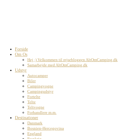
Forside
Om Os
Hej ;) Velkommen til rejsebloggen AltOmCamping.dk
Samarbejde med AltOmCamping.dk
Udstyr
Autocamper
Biler
Campingvogne
Campingudstyr
Fortelte
Telte
Teltvogne
Forhandlere m.m.
Destinationer
Danmark
Bosnien-Hercegovina
England
Frankrig