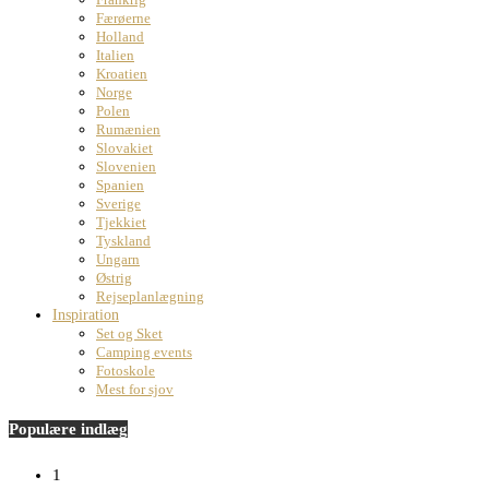
Færøerne
Holland
Italien
Kroatien
Norge
Polen
Rumænien
Slovakiet
Slovenien
Spanien
Sverige
Tjekkiet
Tyskland
Ungarn
Østrig
Rejseplanlægning
Inspiration
Set og Sket
Camping events
Fotoskole
Mest for sjov
Populære indlæg
1