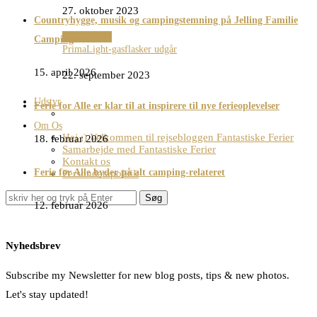
27. oktober 2023
Countryhygge, musik og campingstemning på Jelling Familie
Set og Sket
Camping
PrimaLight-gasflasker udgår
15. april 2026
22. september 2023
Udstyr
Ferie for Alle er klar til at inspirere til nye ferieoplevelser
Om Os
Hej ;) Velkommen til rejsebloggen Fantastiske Ferier
18. februar 2026
Samarbejde med Fantastiske Ferier
Kontakt os
Ferie for Alle byder på alt camping-relateret
Persondatapolitik
Søg
12. februar 2026
Nyhedsbrev
Subscribe my Newsletter for new blog posts, tips & new photos.
Let's stay updated!