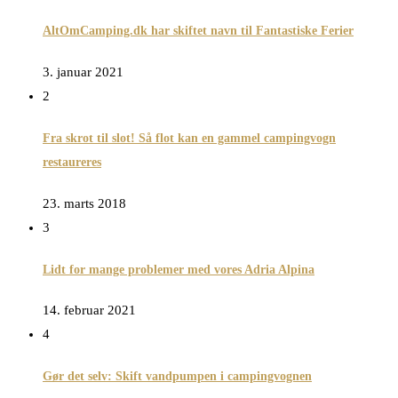
AltOmCamping.dk har skiftet navn til Fantastiske Ferier
3. januar 2021
2
Fra skrot til slot! Så flot kan en gammel campingvogn
restaureres
23. marts 2018
3
Lidt for mange problemer med vores Adria Alpina
14. februar 2021
4
Gør det selv: Skift vandpumpen i campingvognen