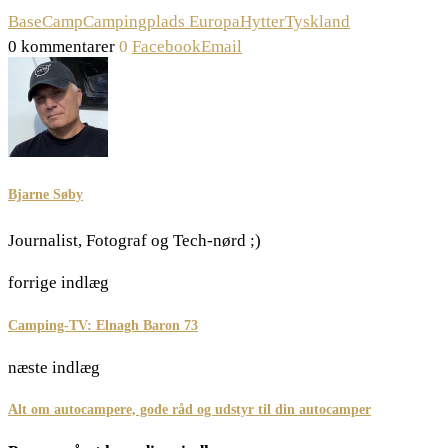
BaseCamp
Campingplads Europa
Hytter
Tyskland
0 kommentarer
0
Facebook
Email
Bjarne Søby
Journalist, Fotograf og Tech-nørd ;)
forrige indlæg
Camping-TV: Elnagh Baron 73
næste indlæg
Alt om autocampere, gode råd og udstyr til din autocamper