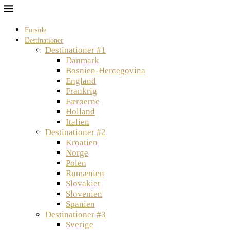
Forside
Destinationer
Destinationer #1
Danmark
Bosnien-Hercegovina
England
Frankrig
Færøerne
Holland
Italien
Destinationer #2
Kroatien
Norge
Polen
Rumænien
Slovakiet
Slovenien
Spanien
Destinationer #3
Sverige