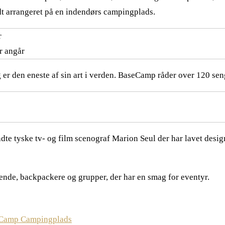
ldt arrangeret på en indendørs campingplads.
er angår
r den eneste af sin art i verden. BaseCamp råder over 120 senge
dte tyske tv- og film scenograf Marion Seul der har lavet desi
ejsende, backpackere og grupper, der har en smag for eventyr.
Camp Campingplads