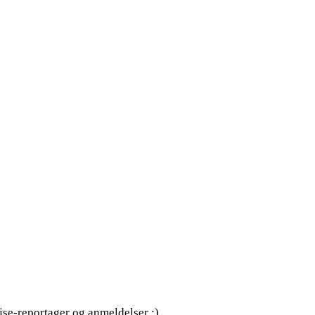
ejse-reportager og anmeldelser :)