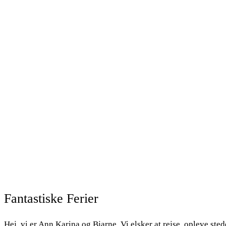
Fantastiske Ferier
Hej, vi er Ann Karina og Bjarne. Vi elsker at rejse, opleve st