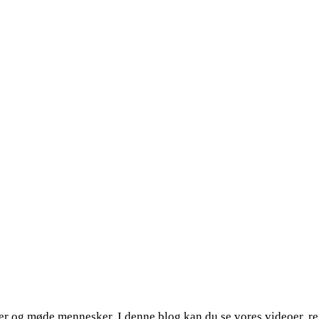
eder og møde mennesker. I denne blog kan du se vores videoer, r