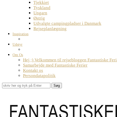
Tjekkiet
Tyskland
Ungarn
Østrig
Udvalgte campingpladser i Danmark
Rejseplanlægning
Inspiration
Udstyr
Om Os
Hej ;) Velkommen til rejsebloggen Fantastiske Feri
Samarbejde med Fantastiske Ferier
Kontakt os
Persondatapolitik
Søg