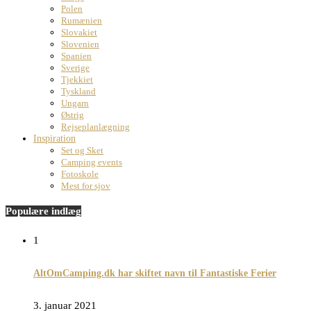
Polen
Rumænien
Slovakiet
Slovenien
Spanien
Sverige
Tjekkiet
Tyskland
Ungarn
Østrig
Rejseplanlægning
Inspiration
Set og Sket
Camping events
Fotoskole
Mest for sjov
Populære indlæg
1
AltOmCamping.dk har skiftet navn til Fantastiske Ferier
3. januar 2021