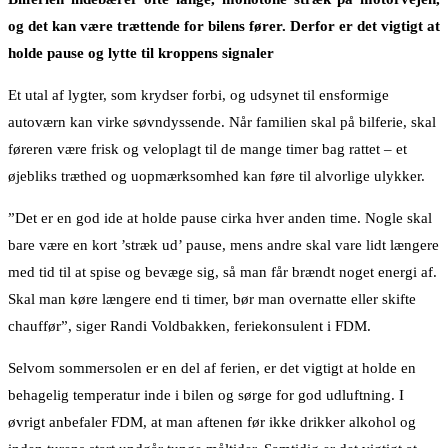
og det kan være trættende for bilens fører. Derfor er det vigtigt at
holde pause og lytte til kroppens signaler
Et utal af lygter, som krydser forbi, og udsynet til ensformige
autoværn kan virke søvndyssende. Når familien skal på bilferie, skal
føreren være frisk og veloplagt til de mange timer bag rattet – et
øjebliks træthed og uopmærksomhed kan føre til alvorlige ulykker.
”Det er en god ide at holde pause cirka hver anden time. Nogle skal
bare være en kort ’stræk ud’ pause, mens andre skal vare lidt længere
med tid til at spise og bevæge sig, så man får brændt noget energi af.
Skal man køre længere end ti timer, bør man overnatte eller skifte
chauffør”, siger Randi Voldbakken, feriekonsulent i FDM.
Selvom sommersolen er en del af ferien, er det vigtigt at holde en
behagelig temperatur inde i bilen og sørge for god udluftning. I
øvrigt anbefaler FDM, at man aftenen før ikke drikker alkohol og