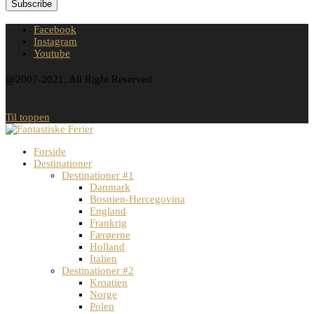
Facebook
Instagram
Youtube
@2007-2021. All Right Reserved
Til toppen
Forside
Destinationer
Destinationer #1
Danmark
Bosnien-Hercegovina
England
Frankrig
Færøerne
Holland
Italien
Destinationer #2
Kroatien
Norge
Polen