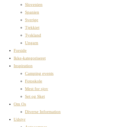
Slovenien
Spanien
Sverige
Tjekkiet
Tyskland
Ungarn
Forside
Ikke-kategoriseret
Inspiration
Camping events
Fotoskole
Mest for sjov
Set og Sket
Om Os
Diverse Information
Udstyr
Autocamper