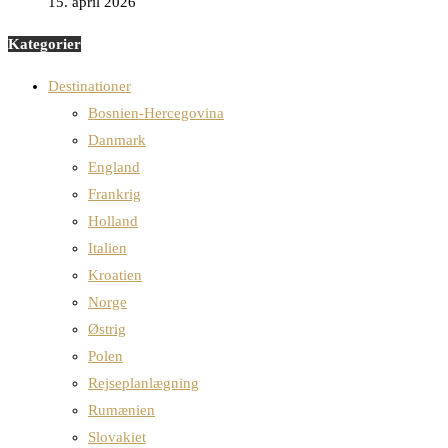
15. april 2026
Kategorier
Destinationer
Bosnien-Hercegovina
Danmark
England
Frankrig
Holland
Italien
Kroatien
Norge
Østrig
Polen
Rejseplanlægning
Rumænien
Slovakiet