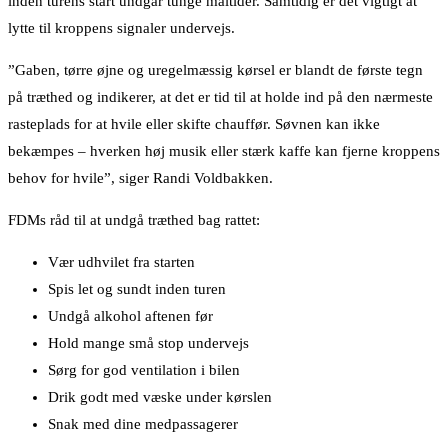
inden turens start undgår tunge måltider. Samtidig er det vigtigt at
lytte til kroppens signaler undervejs.
”Gaben, tørre øjne og uregelmæssig kørsel er blandt de første tegn
på træthed og indikerer, at det er tid til at holde ind på den nærmeste
rasteplads for at hvile eller skifte chauffør. Søvnen kan ikke
bekæmpes – hverken høj musik eller stærk kaffe kan fjerne kroppens
behov for hvile”, siger Randi Voldbakken.
FDMs råd til at undgå træthed bag rattet:
Vær udhvilet fra starten
Spis let og sundt inden turen
Undgå alkohol aftenen før
Hold mange små stop undervejs
Sørg for god ventilation i bilen
Drik godt med væske under kørslen
Snak med dine medpassagerer