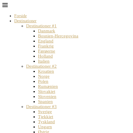
Forside
Destinationer
Destinationer #1
Danmark
Bosnien-Hercegovina
England
Frankrig
Færøerne
Holland
Italien
Destinationer #2
Kroatien
Norge
Polen
Rumænien
Slovakiet
Slovenien
Spanien
Destinationer #3
Sverige
Tjekkiet
Tyskland
Ungarn
Østrig