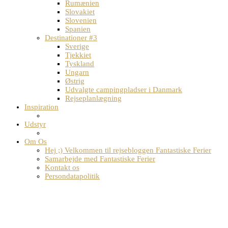
Rumænien
Slovakiet
Slovenien
Spanien
Destinationer #3
Sverige
Tjekkiet
Tyskland
Ungarn
Østrig
Udvalgte campingpladser i Danmark
Rejseplanlægning
Inspiration
Udstyr
Om Os
Hej ;) Velkommen til rejsebloggen Fantastiske Ferier
Samarbejde med Fantastiske Ferier
Kontakt os
Persondatapolitik