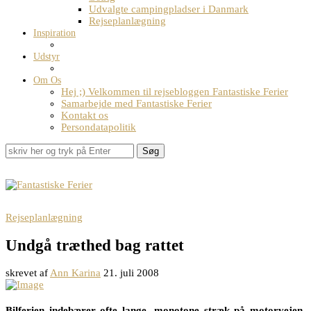
Udvalgte campingpladser i Danmark
Rejseplanlægning
Inspiration
Udstyr
Om Os
Hej ;) Velkommen til rejsebloggen Fantastiske Ferier
Samarbejde med Fantastiske Ferier
Kontakt os
Persondatapolitik
Søg
Rejseplanlægning
Undgå træthed bag rattet
skrevet af
Ann Karina
21. juli 2008
Bilferien indebærer ofte lange, monotone stræk på motorvejen,