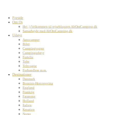
Forside
Om Os
Hej ;) Velkommen til rejsebloggen AltOmCamping.dk
Samarbejde med AltOmCamping.dk
Udstyr
Autocamper
Biler
Campingvogne
Campingudstyr
Fortelte
Telte
Teltvogne
Forhandlere m.m.
Destinationer
Danmark
Bosnien-Hercegovina
England
Frankrig
Færøerne
Holland
Italien
Kroatien
Norge