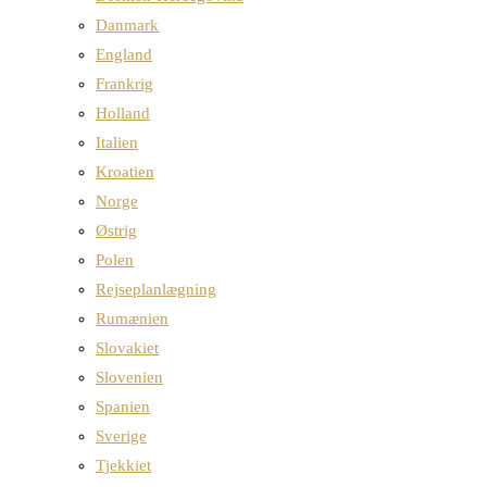
Danmark
England
Frankrig
Holland
Italien
Kroatien
Norge
Østrig
Polen
Rejseplanlægning
Rumænien
Slovakiet
Slovenien
Spanien
Sverige
Tjekkiet