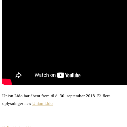
Union Lido har åbent frem til d. 30. september 2018. Få flere
oplysninger her:
Union Lido