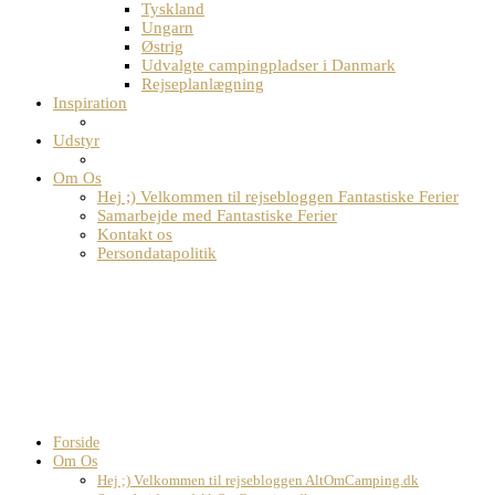
Tyskland
Ungarn
Østrig
Udvalgte campingpladser i Danmark
Rejseplanlægning
Inspiration
Udstyr
Om Os
Hej ;) Velkommen til rejsebloggen Fantastiske Ferier
Samarbejde med Fantastiske Ferier
Kontakt os
Persondatapolitik
Forside
Om Os
Hej ;) Velkommen til rejsebloggen AltOmCamping.dk