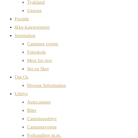
Tyskland
Ungarn
Forside
Ikke-kategoriseret
Inspiration
Camping events
Fotoskole
Mest for sjov
Set og Sket
Om Os
Diverse Information
Udstyr
Autocamper
Biler
Campingudstyr
Campingvogne
Forhandlere m.m.