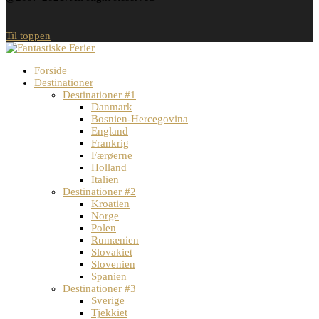
Til toppen
Forside
Destinationer
Destinationer #1
Danmark
Bosnien-Hercegovina
England
Frankrig
Færøerne
Holland
Italien
Destinationer #2
Kroatien
Norge
Polen
Rumænien
Slovakiet
Slovenien
Spanien
Destinationer #3
Sverige
Tjekkiet