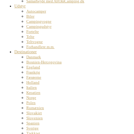
Samarbejde med AltOmCamping.dk
Udstyr
Autocamper
Biler
Campingvogne
Campingudstyr
Fortelte
Telte
Teltvogne
Forhandlere m.m.
Destinationer
Danmark
Bosnien-Hercegovina
England
Frankrig
Færøerne
Holland
Italien
Kroatien
Norge
Polen
Rumænien
Slovakiet
Slovenien
Spanien
Sverige
Tjekkiet