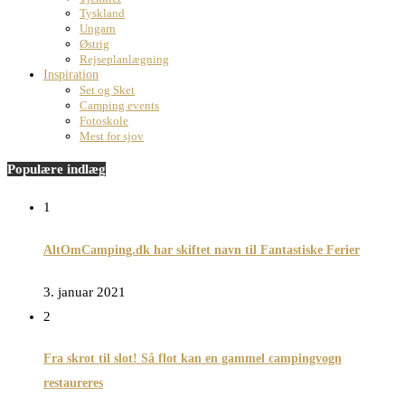
Tyskland
Ungarn
Østrig
Rejseplanlægning
Inspiration
Set og Sket
Camping events
Fotoskole
Mest for sjov
Populære indlæg
1
AltOmCamping.dk har skiftet navn til Fantastiske Ferier
3. januar 2021
2
Fra skrot til slot! Så flot kan en gammel campingvogn
restaureres