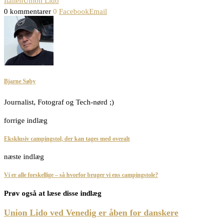
Italien
Union Lido
0 kommentarer
0
Facebook
Email
Bjarne Søby
Journalist, Fotograf og Tech-nørd ;)
forrige indlæg
Eksklusiv campingstol, der kan tages med overalt
næste indlæg
Vi er alle forskellige – så hvorfor bruger vi ens campingstole?
Prøv også at læse disse indlæg
Union Lido ved Venedig er åben for danskere