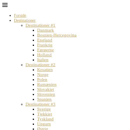
Forside
Destinationer
Destinationer #1
Danmark
Bosnien-Hercegovina
England
Frankrig
Færøerne
Holland
Italien
Destinationer #2
Kroatien
Norge
Polen
Rumænien
Slovakiet
Slovenien
Spanien
Destinationer #3
Sverige
Tjekkiet
Tyskland
Ungarn
Østrig