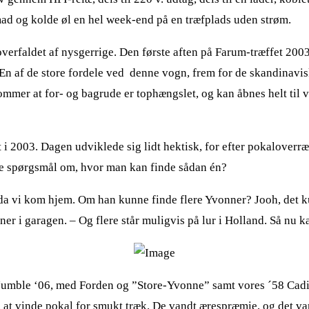
 mad og kolde øl en hel week-end på en træfplads uden strøm.
 overfaldet af nysgerrige. Den første aften på Farum-træffet 2003
 En af de store fordele ved denne vogn, frem for de skandinavi
mmer at for- og bagrude er tophængslet, og kan åbnes helt til va
i 2003. Dagen udviklede sig lidt hektisk, for efter pokaloverr
ge spørgsmål om, hvor man kan finde sådan én?
da vi kom hjem. Om han kunne finde flere Yvonner? Jooh, det ku
ner i garagen. – Og flere står muligvis på lur i Holland. Så nu k
 Jumble ‘06, med Forden og ”Store-Yvonne” samt vores ´58 Cad
 at vinde pokal for smukt træk. De vandt ærespræmie, og det va