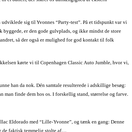
 udviklede sig til Yvonnes “Party-test”. På et tidspunkt var vi
sk byggede, er den gode gulvplads, og ikke mindst de store
ndret, så der også er mulighed for god kontakt til folk
ækkelsen kørte vi til Copenhagen Classic Auto Jumble, hvor vi,
nne han da nok. Dén samtale resulterede i adskillige besøg:
an man finde dem hos os. I forskellig stand, størrelse og farve.
illac Eldorado med “Lille-Yvonne”, og tænk en gang: Denne
r de faktisk temmelig stolte af…