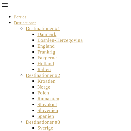
Forside
Destinationer
Destinationer #1
Danmark
Bosnien-Hercegovina
England
Frankrig
Færøerne
Holland
Italien
Destinationer #2
Kroatien
Norge
Polen
Rumænien
Slovakiet
Slovenien
Spanien
Destinationer #3
Sverige