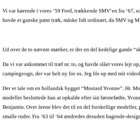
Vi var kørende i vores ‘59 Ford, trækkende SMV’en fra ‘67, som v
havde et ganske pænt træk, måske lidt ordinært, da SMV og M
Ud over de to nævnte mærker, er der en del kedelige gamle “sk
Da vi var ankommet til træf nr. to, og havde slået vores lejr 
campingvogn, der var helt ny for os. Jeg fór op med mit videoka
Der er tale om en hollandsk bygget “Mostard Yvonne”. Hr. Most
modeller besluttede han at opkalde efter sin førstefødte, Yvonn
Benjamin. Over årene blev det til en del forskellige modeller, 
smalle ruder. Fra ‘63 til ‘64 ændredes desuden bagende-design