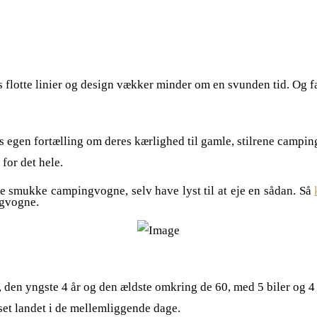
flotte linier og design vækker minder om en svunden tid. Og f
 egen fortælling om deres kærlighed til gamle, stilrene camping
for det hele.
 de smukke campingvogne, selv have lyst til at eje en sådan. Så
ngvogne.
 den yngste 4 år og den ældste omkring de 60, med 5 biler og 4
å set landet i de mellemliggende dage.