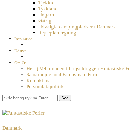
Tjekkiet
Tyskland
Ungarn
Østrig
Udvalgte campingpladser i Danmark
Rejseplanlægning
Inspiration
Udstyr
Om Os
Hej ;) Velkommen til rejsebloggen Fantastiske Feri
Samarbejde med Fantastiske Ferier
Kontakt os
Persondatapolitik
Søg
Danmark