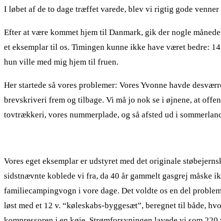
I løbet af de to dage træffet varede, blev vi rigtig gode venner
Efter at være kommet hjem til Danmark, gik der nogle måneder
et eksemplar til os. Timingen kunne ikke have været bedre: 14 
hun ville med mig hjem til fruen.
Her startede så vores problemer: Vores Yvonne havde desværre ik
brevskriveri frem og tilbage. Vi må jo nok se i øjnene, at off
tovtrækkeri, vores nummerplade, og så afsted ud i sommerland
Vores eget eksemplar er udstyret med det originale støbejerns
sidstnævnte koblede vi fra, da 40 år gammelt gasgrej måske ik
familiecampingvogn i vore dage. Det voldte os en del problem
løst med et 12 v. “køleskabs-byggesæt”, beregnet til både, hvo
kompressoren i en køje. Strømforsyningen lavede vi som 220 v ge