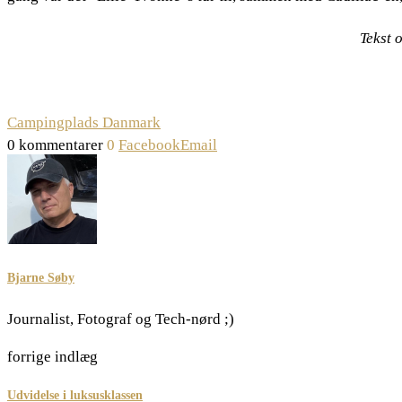
Tekst 
Campingplads Danmark
0 kommentarer
0
Facebook
Email
Bjarne Søby
Journalist, Fotograf og Tech-nørd ;)
forrige indlæg
Udvidelse i luksusklassen