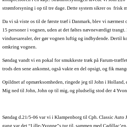
strømforsyning i op til tre dage. Dette system sikrer os frisk
Da vi så viste os til de første træf i Danmark, blev vi nærmest
15 personer i vognen, uden at det føltes nævneværdigt trangt.
vinduesarealer, der gør vognen luftig og indbydende. Dertil ko
omkring vognen.
Søndag vandt vi en pokal for smukkeste træk på Farum-træffet 
trods den sene ankomst, også vakte en del opsigt, og fik man
Opildnet af opmærksomheden, ringede jeg til John i Holland, 
Mig ned til John, John op til mig, og pludselig stod der 4 Yvon
Søndag d.21/5-06 var vi i Klampenborg til Cph. Classic Auto
gang var det “Lille-Yvonne”s tur til, sammen med Cadillac’en,