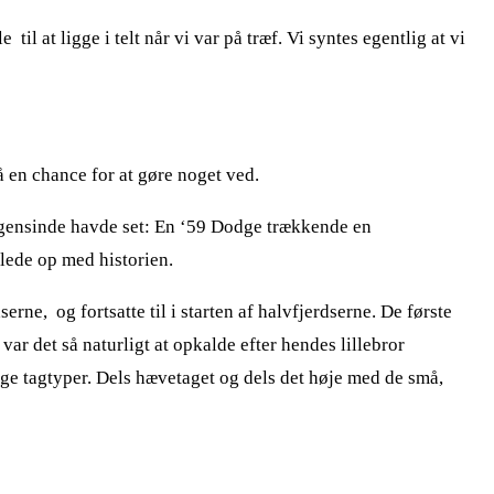
l at ligge i telt når vi var på træf. Vi syntes egentlig at vi
å en chance for at gøre noget ved.
 nogensinde havde set: En ‘59 Dodge trækkende en
llede op med historien.
e, og fortsatte til i starten af halvfjerdserne. De første
ar det så naturligt at opkalde efter hendes lillebror
lige tagtyper. Dels hævetaget og dels det høje med de små,