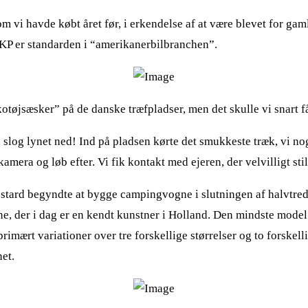
i havde købt året før, i erkendelse af at være blevet for gamle ti
KP er standarden i “amerikanerbilbranchen”.
otøjsæsker” på de danske træfpladser, men det skulle vi snart f
op, slog lynet ned! Ind på pladsen kørte det smukkeste træk, vi
mera og løb efter. Vi fik kontakt med ejeren, der velvilligt sti
ard begyndte at bygge campingvogne i slutningen af halvtredsern
e, der i dag er en kendt kunstner i Holland. Den mindste model v
primært variationer over tre forskellige størrelser og to forskel
et.