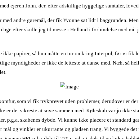
 med ejeren John, der, efter adskillige hyggelige samtaler, lovede
 med andre gøremål, der fik Yvonne sat lidt i baggrunden. Men
dage efter skulle jeg til messe i Holland i forbindelse med mit
ke papirer, så hun måtte en tur omkring Interpol, før vi fik lov
entlige myndigheder er ikke de letteste at danse med. Næh, så he
et.
komfur, som vi fik trykprøvet uden problemer, derudover er der 
ke er det sikreste at sove sammen med. Køleskab var jo ikke st
er, p.g.a. skabenes dybde. Vi kunne ikke placere et standard g
r mål og vinkler er ukurrante og pladsen trang. Vi byggede det 
nnem HFI-relæ, dels til 220 v. udtag, dels til en lader, koblet 