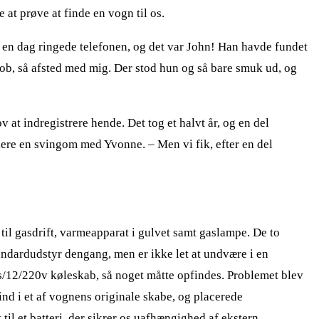
 at prøve at finde en vogn til os.
 en dag ringede telefonen, og det var John! Han havde fundet
 job, så afsted med mig. Der stod hun og så bare smuk ud, og
 at indregistrere hende. Det tog et halvt år, og en del
llere en svingom med Yvonne. – Men vi fik, efter en del
til gasdrift, varmeapparat i gulvet samt gaslampe. De to
andardudstyr dengang, men er ikke let at undvære i en
as/12/220v køleskab, så noget måtte opfindes. Problemet blev
ind i et af vognens originale skabe, og placerede
til et batteri, der sikrer os uafhængighed af ekstern