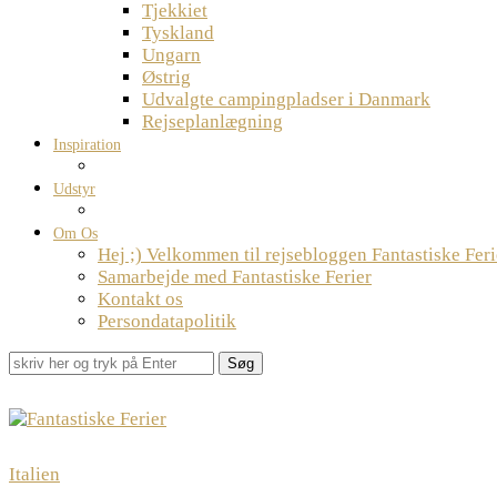
Tjekkiet
Tyskland
Ungarn
Østrig
Udvalgte campingpladser i Danmark
Rejseplanlægning
Inspiration
Udstyr
Om Os
Hej ;) Velkommen til rejsebloggen Fantastiske Feri
Samarbejde med Fantastiske Ferier
Kontakt os
Persondatapolitik
Søg
Italien