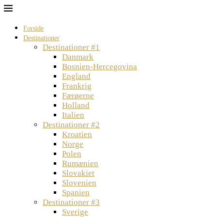
Forside
Destinationer
Destinationer #1
Danmark
Bosnien-Hercegovina
England
Frankrig
Færøerne
Holland
Italien
Destinationer #2
Kroatien
Norge
Polen
Rumænien
Slovakiet
Slovenien
Spanien
Destinationer #3
Sverige