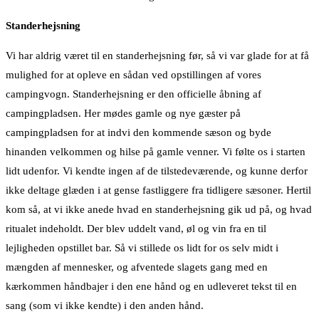
Standerhejsning
Vi har aldrig været til en standerhejsning før, så vi var glade for at få
mulighed for at opleve en sådan ved opstillingen af vores
campingvogn. Standerhejsning er den officielle åbning af
campingpladsen. Her mødes gamle og nye gæster på
campingpladsen for at indvi den kommende sæson og byde
hinanden velkommen og hilse på gamle venner. Vi følte os i starten
lidt udenfor. Vi kendte ingen af de tilstedeværende, og kunne derfor
ikke deltage glæden i at gense fastliggere fra tidligere sæsoner. Hertil
kom så, at vi ikke anede hvad en standerhejsning gik ud på, og hvad
ritualet indeholdt. Der blev uddelt vand, øl og vin fra en til
lejligheden opstillet bar. Så vi stillede os lidt for os selv midt i
mængden af mennesker, og afventede slagets gang med en
kærkommen håndbajer i den ene hånd og en udleveret tekst til en
sang (som vi ikke kendte) i den anden hånd.