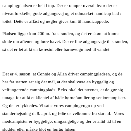
campingpladsen er helt i top. Der er ramper overalt hvor der er
niveauforskelle, gode adgangsvej og et udmærket handicap bad /
toilet. Dette er aflåst og nøgler gives kun til handicappede.
Pladsen ligger kun 200 m. fra stranden, og det er skønt at kunne
sidde om aftenen og høre havet. Der er fine adgangsveje til stranden,
så det er let at få en kørestol eller barnevogn ned til vandet.
Det er 4. sæson, at Connie og Allan driver campingpladsen, og de
har fra starten sat sig det mål, at det skal være en hyggelig og
velfungerende campingplads. F.eks. skal det nævnes, at de gør sig
umage for at få et klientel af både børnefamilier og seniorcampister.
Og det er lykkedes. Vi satte vores campingvogn op ved
standerhejsning d. 8. april, og følte os velkomne fra start af. Vores
medcampister er hyggelige, omgængelige og der er altid tid til en
sludder eller måske blot en hurtig hilsen.