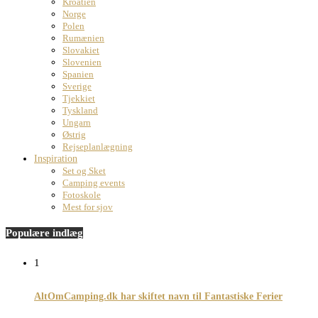
Kroatien
Norge
Polen
Rumænien
Slovakiet
Slovenien
Spanien
Sverige
Tjekkiet
Tyskland
Ungarn
Østrig
Rejseplanlægning
Inspiration
Set og Sket
Camping events
Fotoskole
Mest for sjov
Populære indlæg
1
AltOmCamping.dk har skiftet navn til Fantastiske Ferier