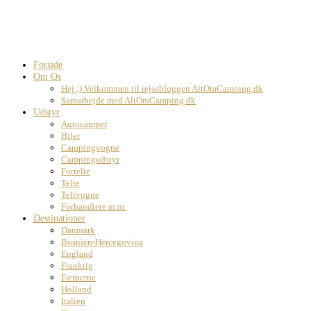
Forside
Om Os
Hej ;) Velkommen til rejsebloggen AltOmCamping.dk
Samarbejde med AltOmCamping.dk
Udstyr
Autocamper
Biler
Campingvogne
Campingudstyr
Fortelte
Telte
Teltvogne
Forhandlere m.m.
Destinationer
Danmark
Bosnien-Hercegovina
England
Frankrig
Færøerne
Holland
Italien