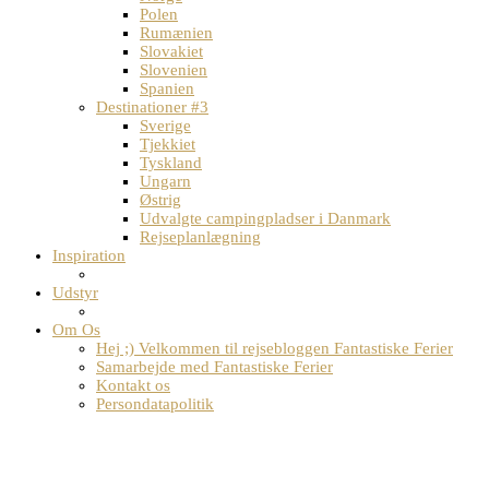
Polen
Rumænien
Slovakiet
Slovenien
Spanien
Destinationer #3
Sverige
Tjekkiet
Tyskland
Ungarn
Østrig
Udvalgte campingpladser i Danmark
Rejseplanlægning
Inspiration
Udstyr
Om Os
Hej ;) Velkommen til rejsebloggen Fantastiske Ferier
Samarbejde med Fantastiske Ferier
Kontakt os
Persondatapolitik