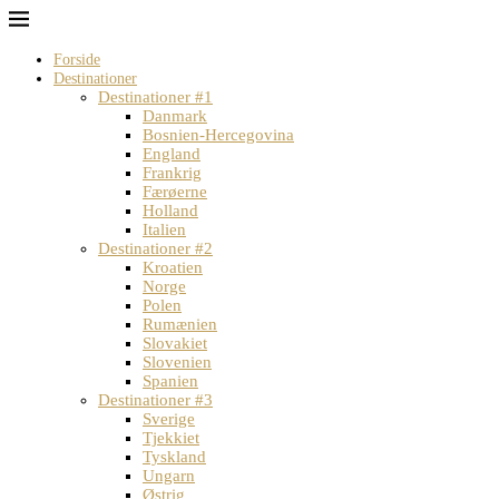
Forside
Destinationer
Destinationer #1
Danmark
Bosnien-Hercegovina
England
Frankrig
Færøerne
Holland
Italien
Destinationer #2
Kroatien
Norge
Polen
Rumænien
Slovakiet
Slovenien
Spanien
Destinationer #3
Sverige
Tjekkiet
Tyskland
Ungarn
Østrig