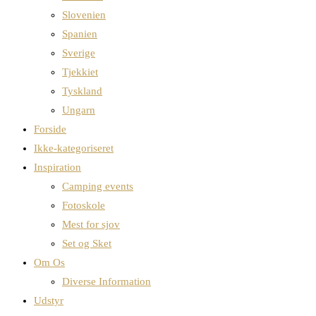
Slovenien
Spanien
Sverige
Tjekkiet
Tyskland
Ungarn
Forside
Ikke-kategoriseret
Inspiration
Camping events
Fotoskole
Mest for sjov
Set og Sket
Om Os
Diverse Information
Udstyr