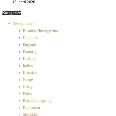
15. april 2026
Kategorier
Destinationer
Bosnien-Hercegovina
Danmark
England
Frankrig
Holland
Italien
Kroatien
Norge
Østrig
Polen
Rejseplanlægning
Rumænien
Slovakiet