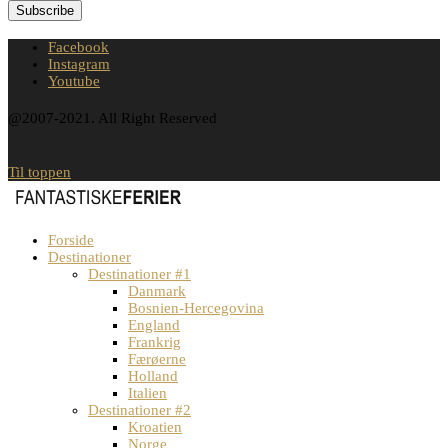
Facebook
Instagram
Youtube
@2007-2021. All Right Reserved
Til toppen
Forside
Destinationer
Destinationer #1
Danmark
Bosnien-Hercegovina
England
Frankrig
Færøerne
Holland
Italien
Destinationer #2
Kroatien
Norge