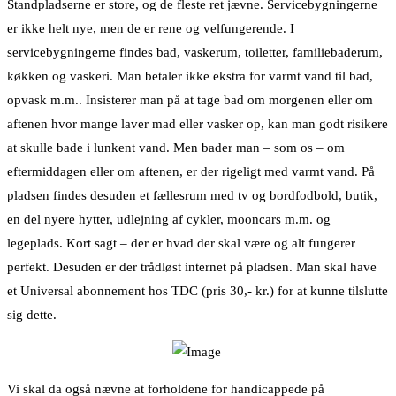
Standpladserne er store, og de fleste ret jævne. Servicebygningerne
er ikke helt nye, men de er rene og velfungerende. I
servicebygningerne findes bad, vaskerum, toiletter, familiebaderum,
køkken og vaskeri. Man betaler ikke ekstra for varmt vand til bad,
opvask m.m.. Insisterer man på at tage bad om morgenen eller om
aftenen hvor mange laver mad eller vasker op, kan man godt risikere
at skulle bade i lunkent vand. Men bader man – som os – om
eftermiddagen eller om aftenen, er der rigeligt med varmt vand. På
pladsen findes desuden et fællesrum med tv og bordfodbold, butik,
en del nyere hytter, udlejning af cykler, mooncars m.m. og
legeplads. Kort sagt – der er hvad der skal være og alt fungerer
perfekt. Desuden er der trådløst internet på pladsen. Man skal have
et Universal abonnement hos TDC (pris 30,- kr.) for at kunne tilslutte
sig dette.
Vi skal da også nævne at forholdene for handicappede på