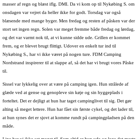
masser af regn og blæst iflg. DMI. Da vi kom op til Nykøbing S. om
onsdagen var vejret da heller ikke for godt. Torsdag var også
blæsende med mange byger. Men fredag og resten af påsken var der
stort set ingen regn. Solen var meget fremme både fredag og lørdag,
og det var varmt nok til, at vi kunne sidde ude. Grillen er kommet
frem, og er blevet brugt flittigt. Udover en enkelt tur ind til
Nykøbing S., har vi ikke været på nogen ture. FDM Camping
Nordstrand inspirerer til at slappe af, så det har vi brugt vores Påske
til.
Sissel var lykkelig over at være på camping igen. Hun strålede af
glæde ved at gense og genopleve sin køje og sin hyggeplads i
forteltet. Det er dejligt at hun har taget campinglivet til sig. Det gør
alting så meget lettere. Hun har fået sin første cykel, og det lader til,
at hun synes det er sjovt at komme rundt på campingpladsen på den
måde.