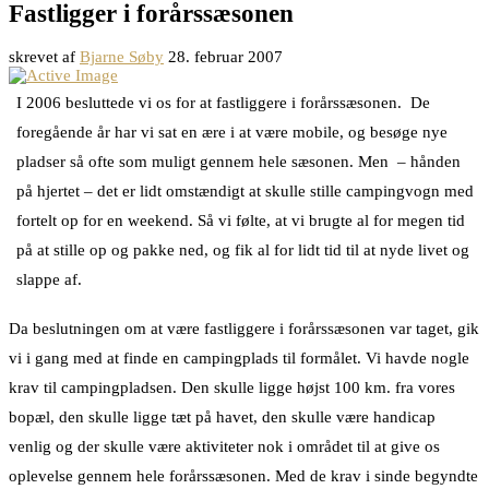
Fastligger i forårssæsonen
skrevet af
Bjarne Søby
28. februar 2007
I 2006 besluttede vi os for at fastliggere i forårssæsonen. De
foregående år har vi sat en ære i at være mobile, og besøge nye
pladser så ofte som muligt gennem hele sæsonen. Men – hånden
på hjertet – det er lidt omstændigt at skulle stille campingvogn med
fortelt op for en weekend. Så vi følte, at vi brugte al for megen tid
på at stille op og pakke ned, og fik al for lidt tid til at nyde livet og
slappe af.
Da beslutningen om at være fastliggere i forårssæsonen var taget, gik
vi i gang med at finde en campingplads til formålet. Vi havde nogle
krav til campingpladsen. Den skulle ligge højst 100 km. fra vores
bopæl, den skulle ligge tæt på havet, den skulle være handicap
venlig og der skulle være aktiviteter nok i området til at give os
oplevelse gennem hele forårssæsonen. Med de krav i sinde begyndte