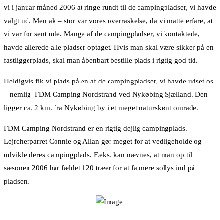
vi i januar måned 2006 at ringe rundt til de campingpladser, vi havde
valgt ud. Men ak – stor var vores overraskelse, da vi måtte erfare, at
vi var for sent ude. Mange af de campingpladser, vi kontaktede,
havde allerede alle pladser optaget. Hvis man skal være sikker på en
fastliggerplads, skal man åbenbart bestille plads i rigtig god tid.
Heldigvis fik vi plads på en af de campingpladser, vi havde udset os
– nemlig FDM Camping Nordstrand ved Nykøbing Sjælland. Den
ligger ca. 2 km. fra Nykøbing by i et meget naturskønt område.
FDM Camping Nordstrand er en rigtig dejlig campingplads.
Lejrchefparret Connie og Allan gør meget for at vedligeholde og
udvikle deres campingplads. F.eks. kan nævnes, at man op til
sæsonen 2006 har fældet 120 træer for at få mere sollys ind på
pladsen.