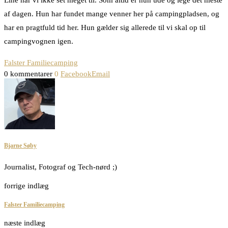
Line har vi ikke set meget til. Som altid er hun ude og lege det meste
af dagen. Hun har fundet mange venner her på campingpladsen, og
har en pragtfuld tid her. Hun gælder sig allerede til vi skal op til
campingvognen igen.
Falster Familiecamping
0 kommentarer
0
Facebook
Email
Bjarne Søby
Journalist, Fotograf og Tech-nørd ;)
forrige indlæg
Falster Familiecamping
næste indlæg