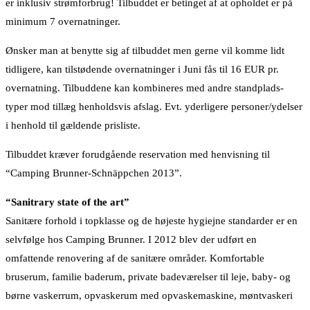
er inklusiv strømforbrug! Tilbuddet er betinget af at opholdet er på
minimum 7 overnatninger.
Ønsker man at benytte sig af tilbuddet men gerne vil komme lidt
tidligere, kan tilstødende overnatninger i Juni fås til 16 EUR pr.
overnatning. Tilbuddene kan kombineres med andre standplads-
typer mod tillæg henholdsvis afslag. Evt. yderligere personer/ydelser
i henhold til gældende prisliste.
Tilbuddet kræver forudgående reservation med henvisning til
“Camping Brunner-Schnäppchen 2013”.
“Sanitrary state of the art”
Sanitære forhold i topklasse og de højeste hygiejne standarder er en
selvfølge hos Camping Brunner. I 2012 blev der udført en
omfattende renovering af de sanitære områder. Komfortable
bruserum, familie baderum, private badeværelser til leje, baby- og
børne vaskerrum, opvaskerum med opvaskemaskine, møntvaskeri