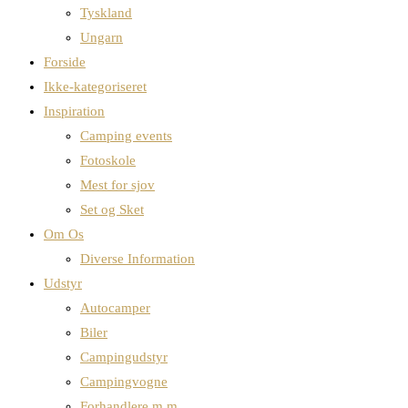
Tyskland
Ungarn
Forside
Ikke-kategoriseret
Inspiration
Camping events
Fotoskole
Mest for sjov
Set og Sket
Om Os
Diverse Information
Udstyr
Autocamper
Biler
Campingudstyr
Campingvogne
Forhandlere m.m.