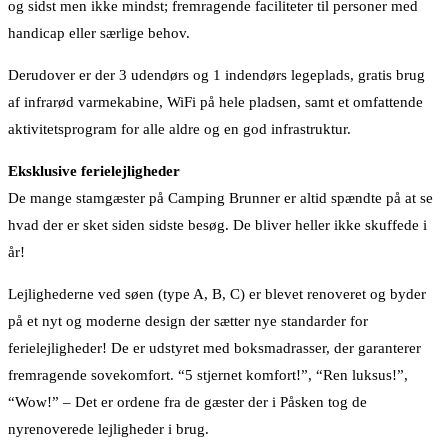
og sidst men ikke mindst; fremragende faciliteter til personer med
handicap eller særlige behov.
Derudover er der 3 udendørs og 1 indendørs legeplads, gratis brug
af infrarød varmekabine, WiFi på hele pladsen, samt et omfattende
aktivitetsprogram for alle aldre og en god infrastruktur.
Eksklusive ferielejligheder
De mange stamgæster på Camping Brunner er altid spændte på at se
hvad der er sket siden sidste besøg. De bliver heller ikke skuffede i
år!
Lejlighederne ved søen (type A, B, C) er blevet renoveret og byder
på et nyt og moderne design der sætter nye standarder for
ferielejligheder! De er udstyret med boksmadrasser, der garanterer
fremragende sovekomfort. “5 stjernet komfort!”, “Ren luksus!”,
“Wow!” – Det er ordene fra de gæster der i Påsken tog de
nyrenoverede lejligheder i brug.