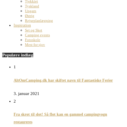
Tjekkiet
Tyskland
Ungarn
Østrig
Rejseplanlægning
Inspiration
Set og Sket
Camping events
Fotoskole
Mest for sjov
Populære indlæg
1
AltOmCamping.dk har skiftet navn til Fantastiske Ferier
3. januar 2021
2
Fra skrot til slot! Så flot kan en gammel campingvogn
restaureres