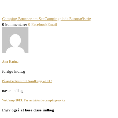
Camping Brunner am See
Campingplads Europa
Østrig
0 kommentarer
0
Facebook
Email
Ann Karina
forrige indlæg
På oplevelsestur til Nordkapp – Del 2
næste indlæg
WeCamp 2013: Farvestrålende campingservice
Prøv også at læse disse indlæg