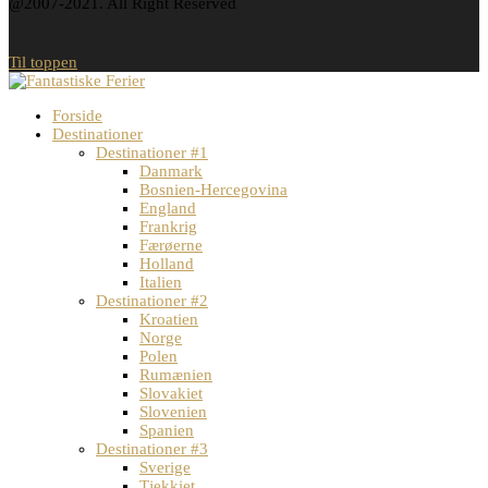
@2007-2021. All Right Reserved
Til toppen
Forside
Destinationer
Destinationer #1
Danmark
Bosnien-Hercegovina
England
Frankrig
Færøerne
Holland
Italien
Destinationer #2
Kroatien
Norge
Polen
Rumænien
Slovakiet
Slovenien
Spanien
Destinationer #3
Sverige
Tjekkiet