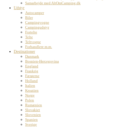
Samarbejde med AltOmCamping.dk
Udstyr
Autocamper
Biler
Campingvogne
Campingudstyr
Fortelte
Telte
Teltvogne
Forhandlere m.m.
Destinationer
Danmark
Bosnien-Hercegovina
England
Frankrig
Færøerne
Holland
Italien
Kroatien
Norge
Polen
Rumænien
Slovakiet
Slovenien
Spanien
Sverige