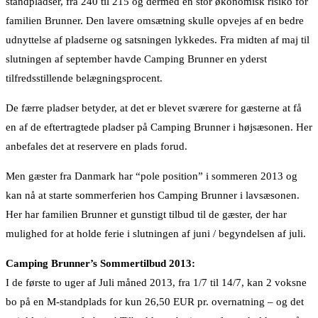
standpladser, fra 240 til 215 og dermed en stor økonomisk risiko for
familien Brunner. Den lavere omsætning skulle opvejes af en bedre
udnyttelse af pladserne og satsningen lykkedes. Fra midten af maj til
slutningen af september havde Camping Brunner en yderst
tilfredsstillende belægningsprocent.
De færre pladser betyder, at det er blevet sværere for gæsterne at få
en af de eftertragtede pladser på Camping Brunner i højsæsonen. Her
anbefales det at reservere en plads forud.
Men gæster fra Danmark har “pole position” i sommeren 2013 og
kan nå at starte sommerferien hos Camping Brunner i lavsæsonen.
Her har familien Brunner et gunstigt tilbud til de gæster, der har
mulighed for at holde ferie i slutningen af juni / begyndelsen af juli.
Camping Brunner’s Sommertilbud 2013:
I de første to uger af Juli måned 2013, fra 1/7 til 14/7, kan 2 voksne
bo på en M-standplads for kun 26,50 EUR pr. overnatning – og det