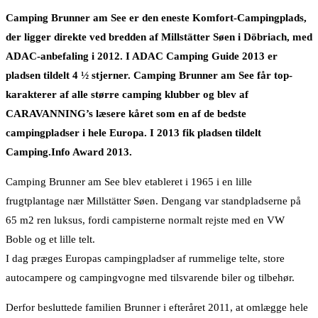
Camping Brunner am See er den eneste Komfort-Campingplads,
der ligger direkte ved bredden af Millstätter Søen i Döbriach, med
ADAC-anbefaling i 2012. I ADAC Camping Guide 2013 er
pladsen tildelt 4 ½ stjerner. Camping Brunner am See får top-
karakterer af alle større camping klubber og blev af
CARAVANNING’s læsere kåret som en af de bedste
campingpladser i hele Europa. I 2013 fik pladsen tildelt
Camping.Info Award 2013.
Camping Brunner am See blev etableret i 1965 i en lille
frugtplantage nær Millstätter Søen. Dengang var standpladserne på
65 m2 ren luksus, fordi campisterne normalt rejste med en VW
Boble og et lille telt.
I dag præges Europas campingpladser af rummelige telte, store
autocampere og campingvogne med tilsvarende biler og tilbehør.
Derfor besluttede familien Brunner i efteråret 2011, at omlægge hele