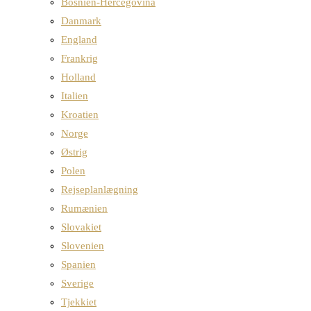
Bosnien-Hercegovina
Danmark
England
Frankrig
Holland
Italien
Kroatien
Norge
Østrig
Polen
Rejseplanlægning
Rumænien
Slovakiet
Slovenien
Spanien
Sverige
Tjekkiet