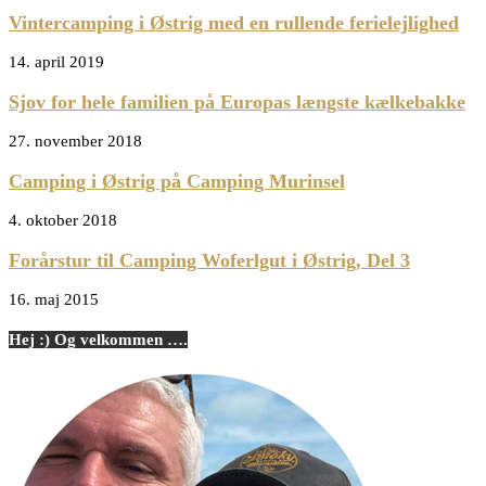
Vintercamping i Østrig med en rullende ferielejlighed
14. april 2019
Sjov for hele familien på Europas længste kælkebakke
27. november 2018
Camping i Østrig på Camping Murinsel
4. oktober 2018
Forårstur til Camping Woferlgut i Østrig, Del 3
16. maj 2015
Hej :) Og velkommen ….