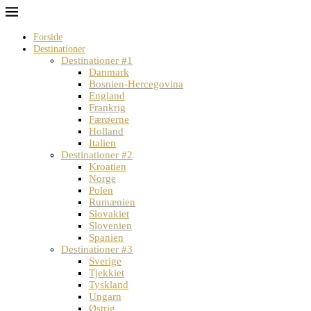
Forside
Destinationer
Destinationer #1
Danmark
Bosnien-Hercegovina
England
Frankrig
Færøerne
Holland
Italien
Destinationer #2
Kroatien
Norge
Polen
Rumænien
Slovakiet
Slovenien
Spanien
Destinationer #3
Sverige
Tjekkiet
Tyskland
Ungarn
Østrig