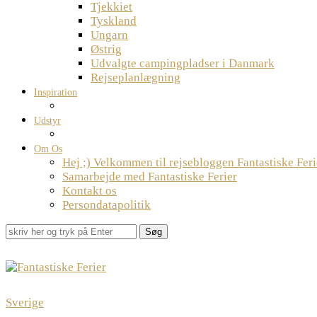
Tjekkiet
Tyskland
Ungarn
Østrig
Udvalgte campingpladser i Danmark
Rejseplanlægning
Inspiration
Udstyr
Om Os
Hej ;) Velkommen til rejsebloggen Fantastiske Feri
Samarbejde med Fantastiske Ferier
Kontakt os
Persondatapolitik
Søg
Sverige