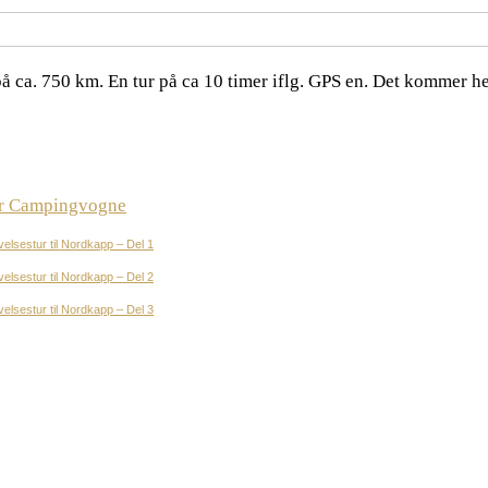
å ca. 750 km. En tur på ca 10 timer iflg. GPS en. Det kommer helt
er Campingvogne
velsestur til Nordkapp – Del 1
velsestur til Nordkapp – Del 2
velsestur til Nordkapp – Del 3