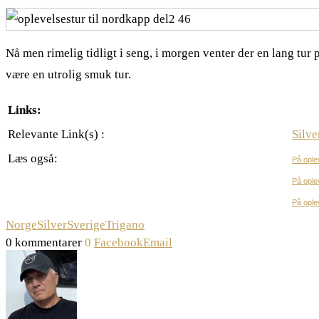
Nå men rimelig tidligt i seng, i morgen venter der en lang tur p
være en utrolig smuk tur.
Links:
Relevante Link(s) :
Silv
Læs også:
På ople
På ople
På ople
Norge
Silver
Sverige
Trigano
0 kommentarer
0
Facebook
Email