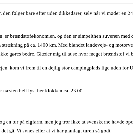
en følger bare efter uden dikkedarer, selv når vi møder en 24 m.
gn, er brændstoføkonomien, og den er simpelthen suveræn med d
 en strækning på ca. 1400 km. Med blandet landevejs- og motorve
ikke gøres bedre. Glæder mig til at se hvor meget brændstof vi b
jen, kom vi frem til en dejlig stor campingplads lige uden for Um
er næsten helt lyst her klokken ca. 23.00.
og en tur på elgfarm, men jeg tror ikke at svenskerne havde opd
det gå. Vi synes eller at vi har planlagt turen så godt.