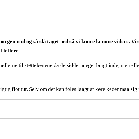
morgenmad og så slå taget ned så vi kunne komme videre. Vi sy
 lettere.
lerne til støttebenene da de sidder meget langt inde, men ellers
tig flot tur. Selv om det kan føles langt at køre keder man sig 