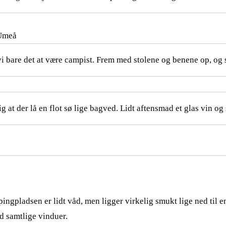
 Umeå
 vi bare det at være campist. Frem med stolene og benene op, og s
ig at der lå en flot sø lige bagved. Lidt aftensmad et glas vin og
ingpladsen er lidt våd, men ligger virkelig smukt lige ned til en
d samtlige vinduer.