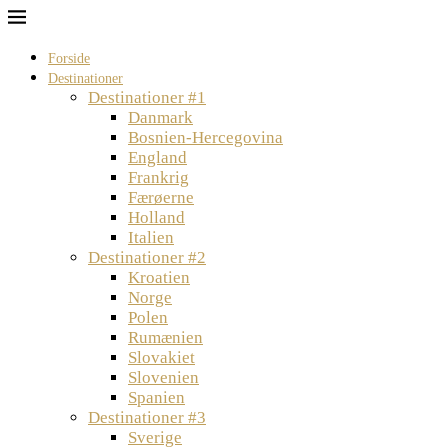
Forside
Destinationer
Destinationer #1
Danmark
Bosnien-Hercegovina
England
Frankrig
Færøerne
Holland
Italien
Destinationer #2
Kroatien
Norge
Polen
Rumænien
Slovakiet
Slovenien
Spanien
Destinationer #3
Sverige