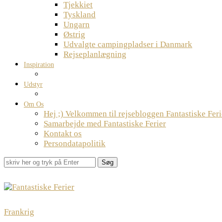
Tjekkiet
Tyskland
Ungarn
Østrig
Udvalgte campingpladser i Danmark
Rejseplanlægning
Inspiration
Udstyr
Om Os
Hej ;) Velkommen til rejsebloggen Fantastiske Feri
Samarbejde med Fantastiske Ferier
Kontakt os
Persondatapolitik
Søg
Frankrig