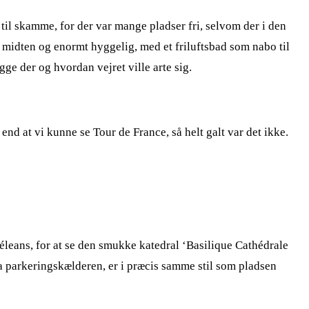
il skamme, for der var mange pladser fri, selvom der i den
midten og enormt hyggelig, med et friluftsbad som nabo til
gge der og hvordan vejret ville arte sig.
nd at vi kunne se Tour de France, så helt galt var det ikke.
Oréleans, for at se den smukke katedral ‘Basilique Cathédrale
ra parkeringskælderen, er i præcis samme stil som pladsen