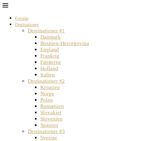
Forside
Destinationer
Destinationer #1
Danmark
Bosnien-Hercegovina
England
Frankrig
Færøerne
Holland
Italien
Destinationer #2
Kroatien
Norge
Polen
Rumænien
Slovakiet
Slovenien
Spanien
Destinationer #3
Sverige