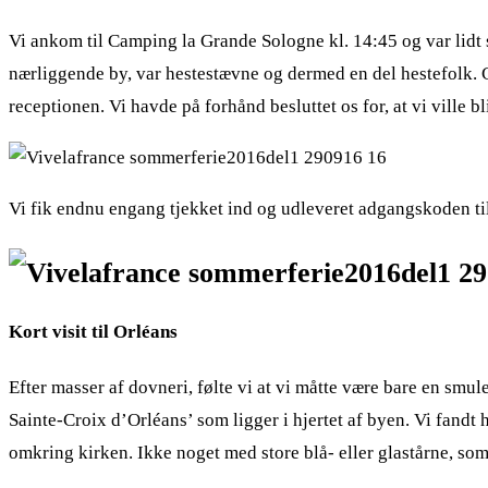
Vi ankom til Camping la Grande Sologne kl. 14:45 og var lidt 
nærliggende by, var hestestævne og dermed en del hestefolk. 
receptionen. Vi havde på forhånd besluttet os for, at vi ville b
Vi fik endnu engang tjekket ind og udleveret adgangskoden til 
Kort visit til Orléans
Efter masser af dovneri, følte vi at vi måtte være bare en smule
Sainte-Croix d’Orléans’ som ligger i hjertet af byen. Vi fand
omkring kirken. Ikke noget med store blå- eller glastårne, so