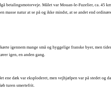
undgå betalingsmotorveje. Målet var Mouan-le-Fuzelier, ca. 45 k
e en masse natur at se på og ikke mindst, at se andet end ordinæ
å kørte igennem mange små og hyggelige franske byer, men tide
 kører igen, en anden gang.
det ene dæk var eksploderet, men vejhjælpen var på stedet og da d
øb turen smertefrit.