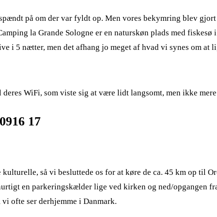
spændt på om der var fyldt op. Men vores bekymring blev gjort t
Camping la Grande Sologne er en naturskøn plads med fiskesø i 
live i 5 nætter, men det afhang jo meget af hvad vi synes om at li
deres WiFi, som viste sig at være lidt langsomt, men ikke mere e
 kulturelle, så vi besluttede os for at køre de ca. 45 km op til 
t hurtigt en parkeringskælder lige ved kirken og ned/opgangen f
m vi ofte ser derhjemme i Danmark.