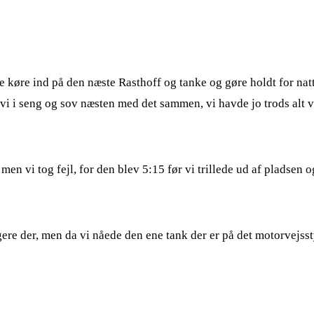
le køre ind på den næste Rasthoff og tanke og gøre holdt for nat
e vi i seng og sov næsten med det sammen, vi havde jo trods alt
en vi tog fejl, for den blev 5:15 før vi trillede ud af pladsen o
ere der, men da vi nåede den ene tank der er på det motorvejsstyk