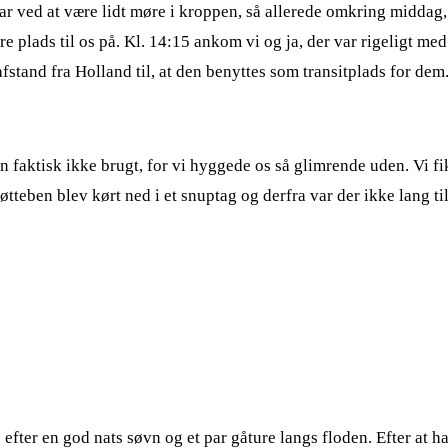
var ved at være lidt møre i kroppen, så allerede omkring middag,
ære plads til os på. Kl. 14:15 ankom vi og ja, der var rigeligt me
afstand fra Holland til, at den benyttes som transitplads for dem
den faktisk ikke brugt, for vi hyggede os så glimrende uden. Vi f
tøtteben blev kørt ned i et snuptag og derfra var der ikke lang ti
fter en god nats søvn og et par gåture langs floden. Efter at ha