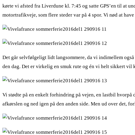
kørte vi afsted fra Liverdune kl. 7:45 og satte GPS’en til at 
motortrafikveje, som flere steder var på 4 spor. Vi nød at hav
Det går selvfølgeligt lidt langsommere, da vi indimellem ogs
den dag. Det er virkelig en smuk rute og én vi helt sikkert vil
Vi stødte på en enkelt forhindring på vejen, en lastbil hvorpå 
afkørslen og ned igen på den anden side. Men ud over det, forl