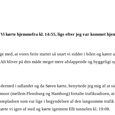
g. Vi kørte hjemmefra kl. 14:55, lige efter jeg var kommet hjem
e med, at vores ferie starter så snart vi sidder i bilen og kører 
 Alt bliver på den måde meget mere afslappende og hyggeligt og 
ermed i udlandet og da Søren kørte, benyttede jeg mig af at sidd
mmoor (mellem Flensburg og Hamborg) fortalte trafikradioen, at d
restepladsen som var lige i begyndelsen af den langsomme trafik
kørte vi igen af sted og kørte igennem Elb tunnelen kl. 19:08.