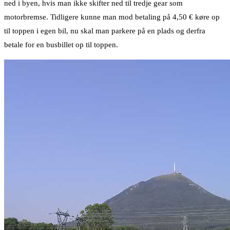
ned i byen, hvis man ikke skifter ned til tredje gear som
motorbremse. Tidligere kunne man mod betaling på 4,50 € køre op
til toppen i egen bil, nu skal man parkere på en plads og derfra
betale for en busbillet op til toppen.