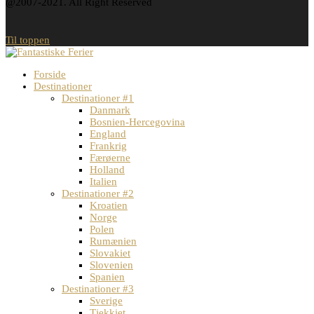
@2007-2021. All Right Reserved
Til toppen
Forside
Destinationer
Destinationer #1
Danmark
Bosnien-Hercegovina
England
Frankrig
Færøerne
Holland
Italien
Destinationer #2
Kroatien
Norge
Polen
Rumænien
Slovakiet
Slovenien
Spanien
Destinationer #3
Sverige
Tjekkiet