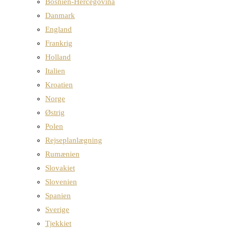
Bosnien-Hercegovina
Danmark
England
Frankrig
Holland
Italien
Kroatien
Norge
Østrig
Polen
Rejseplanlægning
Rumænien
Slovakiet
Slovenien
Spanien
Sverige
Tjekkiet