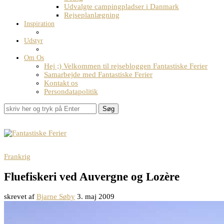
Udvalgte campingpladser i Danmark
Rejseplanlægning
Inspiration
Udstyr
Om Os
Hej ;) Velkommen til rejsebloggen Fantastiske Ferier
Samarbejde med Fantastiske Ferier
Kontakt os
Persondatapolitik
Søg
Frankrig
Fluefiskeri ved Auvergne og Lozère
skrevet af
Bjarne Søby
3. maj 2009