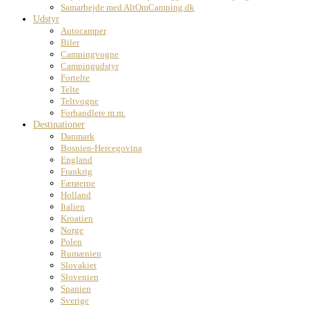
Samarbejde med AltOmCamping.dk
Udstyr
Autocamper
Biler
Campingvogne
Campingudstyr
Fortelte
Telte
Teltvogne
Forhandlere m.m.
Destinationer
Danmark
Bosnien-Hercegovina
England
Frankrig
Færøerne
Holland
Italien
Kroatien
Norge
Polen
Rumænien
Slovakiet
Slovenien
Spanien
Sverige