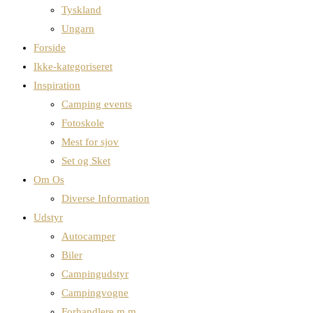
Tyskland
Ungarn
Forside
Ikke-kategoriseret
Inspiration
Camping events
Fotoskole
Mest for sjov
Set og Sket
Om Os
Diverse Information
Udstyr
Autocamper
Biler
Campingudstyr
Campingvogne
Forhandlere m.m.