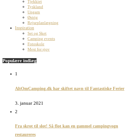
Tjekkiet
Tyskland
Ungarn
Østrig
Rejseplanlægning
Inspiration
Set og Sket
Camping events
Fotoskole
Mest for sjov
Populære indlæg
1
AltOmCamping.dk har skiftet navn til Fantastiske Ferier
3. januar 2021
2
Fra skrot til slot! Så flot kan en gammel campingvogn
restaureres