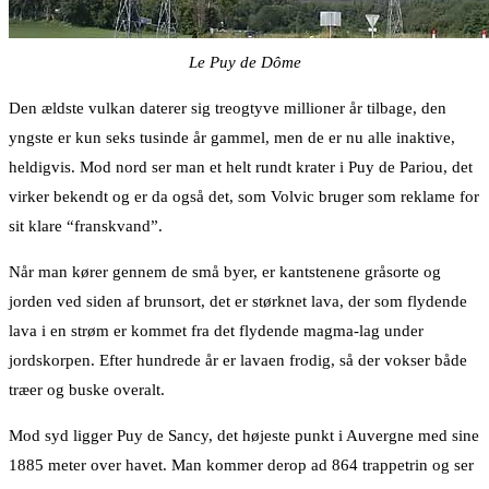
Le Puy de Dôme
Den ældste vulkan daterer sig treogtyve millioner år tilbage, den
yngste er kun seks tusinde år gammel, men de er nu alle inaktive,
heldigvis. Mod nord ser man et helt rundt krater i Puy de Pariou, det
virker bekendt og er da også det, som Volvic bruger som reklame for
sit klare “franskvand”.
Når man kører gennem de små byer, er kantstenene gråsorte og
jorden ved siden af brunsort, det er størknet lava, der som flydende
lava i en strøm er kommet fra det flydende magma-lag under
jordskorpen. Efter hundrede år er lavaen frodig, så der vokser både
træer og buske overalt.
Mod syd ligger Puy de Sancy, det højeste punkt i Auvergne med sine
1885 meter over havet. Man kommer derop ad 864 trappetrin og ser