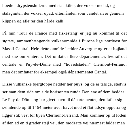
boede i drypstenshulerne med stalaktiter, der vokser nedad, og
stalagmiter, der vokser opad, efterhånden som vandet siver gennem
klippen og aflejrer den hårde kalk.
På min ‘Tour de France med fiskestang’ er jeg nu kommet til det
største, sammenhængende vulkanområde i Europa lige nordvest for
Massif Central. Hele dette område hedder Auvergne og er et højland
med sne om vinteren. Det omfatter flere départementer, hvoraf det
centrale er Puy-de-Dôme med “hovedstaden” Clermont-Ferrand,
men det omfatter for eksempel også départementet Cantal.
Disse vulkanske bjergtoppe hedder her puys, og de er talrige, stedvis
ser man dem side om side horisonten rundt. Den ene af dem hedder
Le Puy de Dôme og har givet navn til départementet, den løfter sig
svimlende op til 1464 meter over havet med et flot udsyn oppefra og
ligger stik vest for byen Clermont-Ferrand. Man kommer op til foden
af den ad en ti grader stejl vej, den modsatte vej nærmest falder man