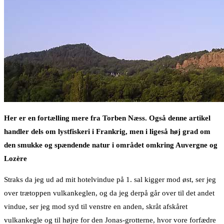
Her er en fortælling mere fra Torben Næss. Også denne artikel
handler dels om lystfiskeri i Frankrig, men i ligeså høj grad om
den smukke og spændende natur i området omkring Auvergne og
Lozère
Straks da jeg ud ad mit hotelvindue på 1. sal kigger mod øst, ser jeg
over trætoppen vulkankeglen, og da jeg derpå går over til det andet
vindue, ser jeg mod syd til venstre en anden, skråt afskåret
vulkankegle og til højre for den Jonas-grotterne, hvor vore forfædre