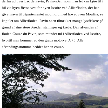
derfra ud over Lac de Pavin, Pavin-søen, som man let kan køre til i
bil via byen Besse vest for byen Issoire ved Allierfloden, der har
givet navn til départementet mod nord med hovedbyen Moulins, se
kapitlet om Allierfloden. Pavin-søen tiltrækker mange lystfiskere på
grund af sine store ørreder, stallinger og krebs. Den afvandes af
floden Couze du Pavin, som munder ud i Allierfloden ved Issoire,
hvortil man kommer ad den gratis motorvej A 75. Alle
afvandingsstrømme hedder her en couze.