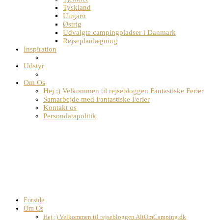
Tyskland
Ungarn
Østrig
Udvalgte campingpladser i Danmark
Rejseplanlægning
Inspiration
Udstyr
Om Os
Hej ;) Velkommen til rejsebloggen Fantastiske Ferier
Samarbejde med Fantastiske Ferier
Kontakt os
Persondatapolitik
Forside
Om Os
Hej ;) Velkommen til rejsebloggen AltOmCamping.dk