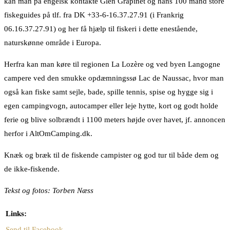
kan man på engelsk kontakte Glen Grapinet og hans 100 mand store
fiskeguides på tlf. fra DK +33-6-16.37.27.91 (i Frankrig
06.16.37.27.91) og her få hjælp til fiskeri i dette enestående,
naturskønne område i Europa.
Herfra kan man køre til regionen La Lozère og ved byen Langogne
campere ved den smukke opdæmningssø Lac de Naussac, hvor man
også kan fiske samt sejle, bade, spille tennis, spise og hygge sig i
egen campingvogn, autocamper eller leje hytte, kort og godt holde
ferie og blive solbrændt i 1100 meters højde over havet, jf. annoncen
herfor i AltOmCamping.dk.
Knæk og bræk til de fiskende campister og god tur til både dem og
de ikke-fiskende.
Tekst og fotos: Torben Næss
Links:
Send til Facebook