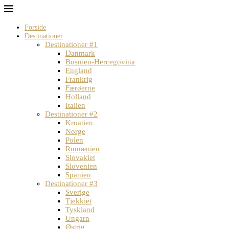
Forside
Destinationer
Destinationer #1
Danmark
Bosnien-Hercegovina
England
Frankrig
Færøerne
Holland
Italien
Destinationer #2
Kroatien
Norge
Polen
Rumænien
Slovakiet
Slovenien
Spanien
Destinationer #3
Sverige
Tjekkiet
Tyskland
Ungarn
Østrig