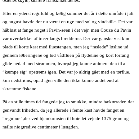
ostenes skyld, snarere franskmændenes.
Efter en yderst regnfuld og kølig sommer det år i dette område i juli
og august havde der nu været en uge med sol og vindstille. Det var
håbløst at fange noget i Pavin-søen i det vejr, men Couze du Pavin
var overdækket af træer langs bredderne. Der var ganske vist kun
plads til korte kast med fluestangen, men jeg “raslede” løsline ud
gennem løberingene og lod vådfluen på flydeline og kort forfang
glide nedad med strømmen, hvorpå jeg kunne animere den til at
“kæmpe sig” opstrøms igen. Det var jo aldrig gået med en tørflue,
kun nedstrøms, opad igen ville den ikke kunne andet end at
skræmme fiskene.
På en stille times tid fangede jeg to smukke, mindre bækørreder, der
genvandt friheden, da jeg allerede i femte kast havde fanget en
“regnbue”,der ved hjemkomsten til hotellet vejede 1375 gram og
målte niogtredive centimeter i længden.