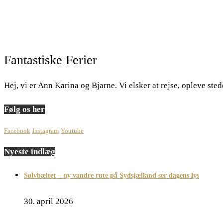
Fantastiske Ferier
Hej, vi er Ann Karina og Bjarne. Vi elsker at rejse, opleve st
Følg os her
Facebook
Instagram
Youtube
Nyeste indlæg
Sølvbæltet – ny vandre rute på Sydsjælland ser dagens lys
30. april 2026