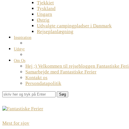
Tjekkiet
Tyskland
Ungarn
Østrig
Udvalgte campingpladser i Danmark
Rejseplanlægning
Inspiration
Udstyr
Om Os
Hej ;) Velkommen til rejsebloggen Fantastiske Feri
Samarbejde med Fantastiske Ferier
Kontakt os
Persondatapolitik
Søg
Mest for sjov