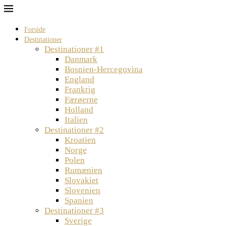
Forside
Destinationer
Destinationer #1
Danmark
Bosnien-Hercegovina
England
Frankrig
Færøerne
Holland
Italien
Destinationer #2
Kroatien
Norge
Polen
Rumænien
Slovakiet
Slovenien
Spanien
Destinationer #3
Sverige