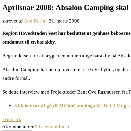
Aprilsnar 2008: Absalon Camping skal 
skrevet af
Ann Karina
31. marts 2008
Region Hovedstaden Vest har besluttet at genhuse beboerne
omdannet til en barakby.
Begrundelsen for at lægge den midlertidige barakby på Absalon
Absalon Camping har netop investeret i 10 nye hytter, og der e
andre formål.
Se dette interview med Projektleder Bent Ove Rasmussen fra 
Klik her for at gå til AltOmCamping.dk’s Net-TV og s
Danmark
0 kommentarer
0
Facebook
Email