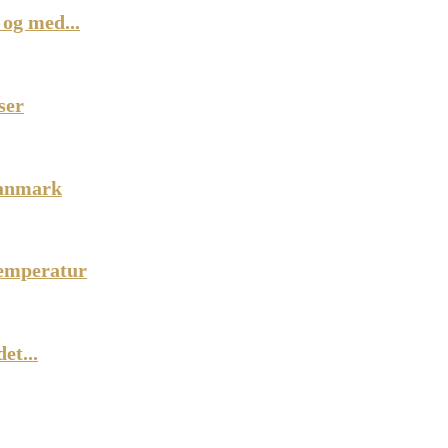
og med...
ser
Danmark
temperatur
et...