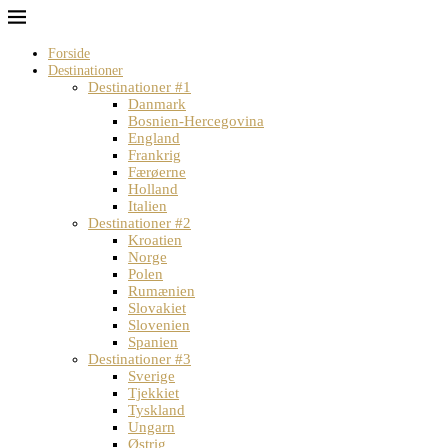
Forside
Destinationer
Destinationer #1
Danmark
Bosnien-Hercegovina
England
Frankrig
Færøerne
Holland
Italien
Destinationer #2
Kroatien
Norge
Polen
Rumænien
Slovakiet
Slovenien
Spanien
Destinationer #3
Sverige
Tjekkiet
Tyskland
Ungarn
Østrig