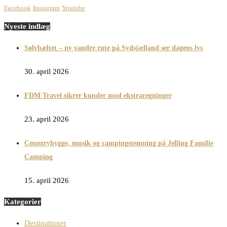
Facebook
Instagram
Youtube
Nyeste indlæg
Sølvbæltet – ny vandre rute på Sydsjælland ser dagens lys
30. april 2026
FDM Travel sikrer kunder mod ekstraregninger
23. april 2026
Countryhygge, musik og campingstemning på Jelling Familie
Camping
15. april 2026
Kategorier
Destinationer