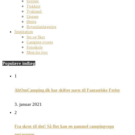
Sverige
Tjekkiet
Tyskland
Ungarn
Østrig
Rejseplanlægning
Inspiration
Set og Sket
Camping events
Fotoskole
Mest for sjov
Populære indlæg
1
AltOmCamping.dk har skiftet navn til Fantastiske Ferier
3. januar 2021
2
Fra skrot til slot! Så flot kan en gammel campingvogn
restaureres