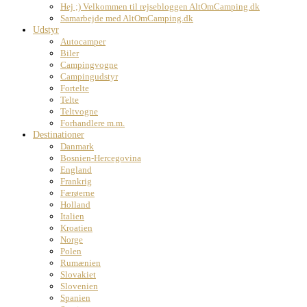
Hej ;) Velkommen til rejsebloggen AltOmCamping.dk
Samarbejde med AltOmCamping.dk
Udstyr
Autocamper
Biler
Campingvogne
Campingudstyr
Fortelte
Telte
Teltvogne
Forhandlere m.m.
Destinationer
Danmark
Bosnien-Hercegovina
England
Frankrig
Færøerne
Holland
Italien
Kroatien
Norge
Polen
Rumænien
Slovakiet
Slovenien
Spanien