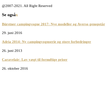
@2007-2021. All Right Reserved
Se også
x
Bürstner campingvogne 2017: Nye modeller og Averso genopstår
29. juni 2016
Adria 2014: Ny campingvognserie og store forbedringer
26. juni 2013
Caravelair: Lav vægt til fornuftige priser
26. oktober 2016