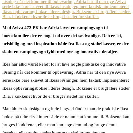
Med Aviva 472 PK har Adria lavet en campingvogn til
børnefamilier der er noget ud over det sædvanlige. Den er let,
prisbillig og med inspiration både fra Ikea og stabelkasser, er der
skabt en campingvogn fyldt med nye og innovative detaljer.
Ikea har altid været kendt for at lave nogle praktiske og innovative
løsning når det kommer til opbevaring. Adria har til den nye Aviva
serie ikke bare skævet til Ikeas løsninger, men faktisk implementeret
Ikeas opbevaringsbokse i deres design. Boksene er brugt flere steder.
Bl.a. i køkkenet hvor de er brugt i stedet for skuffer.
Man åbner skabslågen og inde bagved finder man de praktiske Ikea
bokse på udtræksskinner så de er nemme at komme til. Boksene kan
bruges i køkkenet, eller man kan tage dem ud og bruge dem i
forteltet, eller andre steder hvor man skal bruge tingene.