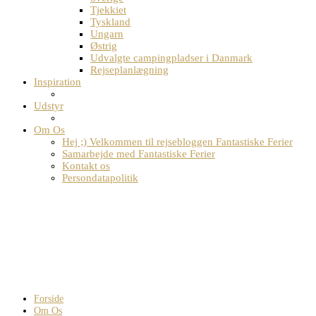
Tjekkiet
Tyskland
Ungarn
Østrig
Udvalgte campingpladser i Danmark
Rejseplanlægning
Inspiration
Udstyr
Om Os
Hej ;) Velkommen til rejsebloggen Fantastiske Ferier
Samarbejde med Fantastiske Ferier
Kontakt os
Persondatapolitik
Forside
Om Os