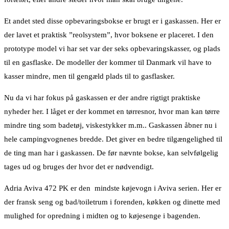
Et andet sted disse opbevaringsbokse er brugt er i gaskassen. Her er
der lavet et praktisk ”reolsystem”, hvor boksene er placeret. I den
prototype model vi har set var der seks opbevaringskasser, og plads
til en gasflaske. De modeller der kommer til Danmark vil have to
kasser mindre, men til gengæld plads til to gasflasker.
Nu da vi har fokus på gaskassen er der andre rigtigt praktiske
nyheder her. I låget er der kommet en tørresnor, hvor man kan tørre
mindre ting som badetøj, viskestykker m.m.. Gaskassen åbner nu i
hele campingvognenes bredde. Det giver en bedre tilgængelighed til
de ting man har i gaskassen. De før nævnte bokse, kan selvfølgelig
tages ud og bruges der hvor det er nødvendigt.
Adria Aviva 472 PK er den mindste køjevogn i Aviva serien. Her er
der fransk seng og bad/toiletrum i forenden, køkken og dinette med
mulighed for opredning i midten og to køjesenge i bagenden.