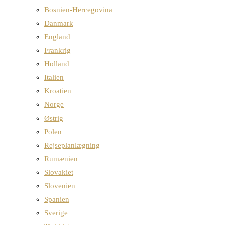
Bosnien-Hercegovina
Danmark
England
Frankrig
Holland
Italien
Kroatien
Norge
Østrig
Polen
Rejseplanlægning
Rumænien
Slovakiet
Slovenien
Spanien
Sverige