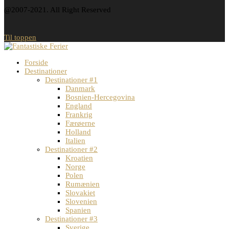
@2007-2021. All Right Reserved
Til toppen
Forside
Destinationer
Destinationer #1
Danmark
Bosnien-Hercegovina
England
Frankrig
Færøerne
Holland
Italien
Destinationer #2
Kroatien
Norge
Polen
Rumænien
Slovakiet
Slovenien
Spanien
Destinationer #3
Sverige