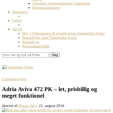
Udvalgte campingpladser i Danmark
Rejseplanlægning
Inspiration
Udstyr
Om Os
Hej ;) Velkommen til rejsebloggen Fantastiske Ferier
Samarbejde med Fantastiske Ferier
Kontakt os
Persondatapolitik
Søg
Campingvogne
Adria Aviva 472 PK – let, prisbillig og
meget funktionel
skrevet af
Bjarne Søby
21. august 2016