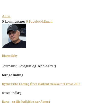
Adria
0 kommentarer
0
Facebook
Email
Bjarne Søby
Journalist, Fotograf og Tech-nørd ;)
forrige indlæg
Hymer Eriba Exciting får en markant makeover til sæson 2017
næste indlæg
Barsø – en lille fredfyldt ø nær Åbenrå