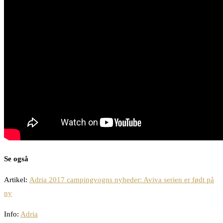
Se også
Artikel:
Adria 2017 campingvogns nyheder: Aviva serien er født på
ny
Info:
Adria