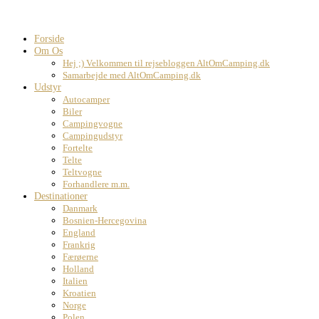
Forside
Om Os
Hej ;) Velkommen til rejsebloggen AltOmCamping.dk
Samarbejde med AltOmCamping.dk
Udstyr
Autocamper
Biler
Campingvogne
Campingudstyr
Fortelte
Telte
Teltvogne
Forhandlere m.m.
Destinationer
Danmark
Bosnien-Hercegovina
England
Frankrig
Færøerne
Holland
Italien
Kroatien
Norge
Polen