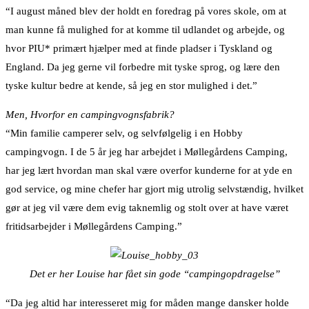
“I august måned blev der holdt en foredrag på vores skole, om at
man kunne få mulighed for at komme til udlandet og arbejde, og
hvor PIU* primært hjælper med at finde pladser i Tyskland og
England. Da jeg gerne vil forbedre mit tyske sprog, og lære den
tyske kultur bedre at kende, så jeg en stor mulighed i det.”
Men, Hvorfor en campingvognsfabrik?
“Min familie camperer selv, og selvfølgelig i en Hobby
campingvogn. I de 5 år jeg har arbejdet i Møllegårdens Camping,
har jeg lært hvordan man skal være overfor kunderne for at yde en
god service, og mine chefer har gjort mig utrolig selvstændig, hvilket
gør at jeg vil være dem evig taknemlig og stolt over at have været
fritidsarbejder i Møllegårdens Camping.”
Det er her Louise har fået sin gode “campingopdragelse”
“Da jeg altid har interesseret mig for måden mange dansker holde