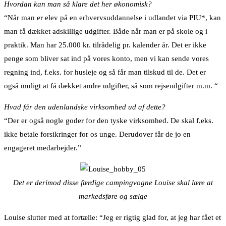
Hvordan kan man så klare det her økonomisk?
“Når man er elev på en erhvervsuddannelse i udlandet via PIU*, kan
man få dækket adskillige udgifter. Både når man er på skole og i
praktik. Man har 25.000 kr. tilrådelig pr. kalender år. Det er ikke
penge som bliver sat ind på vores konto, men vi kan sende vores
regning ind, f.eks. for husleje og så får man tilskud til de. Det er
også muligt at få dækket andre udgifter, så som rejseudgifter m.m. “
Hvad får den udenlandske virksomhed ud af dette?
“Der er også nogle goder for den tyske virksomhed. De skal f.eks.
ikke betale forsikringer for os unge. Derudover får de jo en
engageret medarbejder.”
Det er derimod disse færdige campingvogne Louise skal lære at
markedsføre og sælge
Louise slutter med at fortælle: “Jeg er rigtig glad for, at jeg har fået et