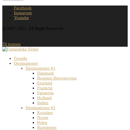
Facebook
Instagram
Youtube
@2007-2021. All Right Reserved
Til toppen
Forside
Destinationer
Destinationer #1
Danmark
Bosnien-Hercegovina
England
Frankrig
Færøerne
Holland
Italien
Destinationer #2
Kroatien
Norge
Polen
Rumænien