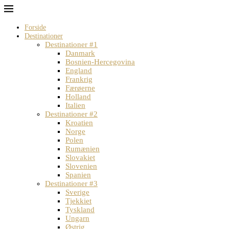
Forside
Destinationer
Destinationer #1
Danmark
Bosnien-Hercegovina
England
Frankrig
Færøerne
Holland
Italien
Destinationer #2
Kroatien
Norge
Polen
Rumænien
Slovakiet
Slovenien
Spanien
Destinationer #3
Sverige
Tjekkiet
Tyskland
Ungarn
Østrig