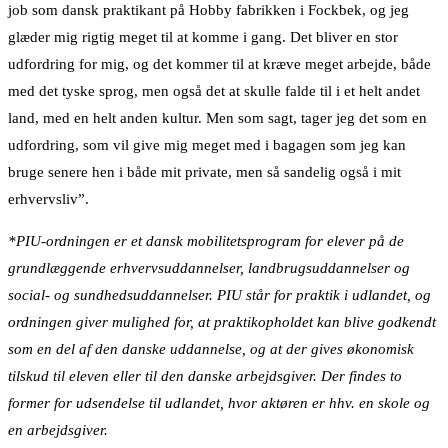
job som dansk praktikant på Hobby fabrikken i Fockbek, og jeg
glæder mig rigtig meget til at komme i gang. Det bliver en stor
udfordring for mig, og det kommer til at kræve meget arbejde, både
med det tyske sprog, men også det at skulle falde til i et helt andet
land, med en helt anden kultur. Men som sagt, tager jeg det som en
udfordring, som vil give mig meget med i bagagen som jeg kan
bruge senere hen i både mit private, men så sandelig også i mit
erhvervsliv”.
*PIU-ordningen er et dansk mobilitetsprogram for elever på de
grundlæggende erhvervsuddannelser, landbrugsuddannelser og
social- og sundhedsuddannelser.
PIU står for praktik i udlandet, og
ordningen giver mulighed for, at praktikopholdet kan blive godkendt
som en del af den danske uddannelse, og at der gives økonomisk
tilskud til eleven eller til den danske arbejdsgiver.
Der findes to
former for udsendelse til udlandet, hvor aktøren er hhv. en skole og
en arbejdsgiver.