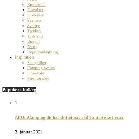
Rumænien
Slovakiet
Slovenien
Spanien
Sverige
Tjekkiet
Tyskland
Ungarn
Østrig
Rejseplanlægning
Inspiration
Set og Sket
Camping events
Fotoskole
Mest for sjov
Populære indlæg
1
AltOmCamping.dk har skiftet navn til Fantastiske Ferier
3. januar 2021