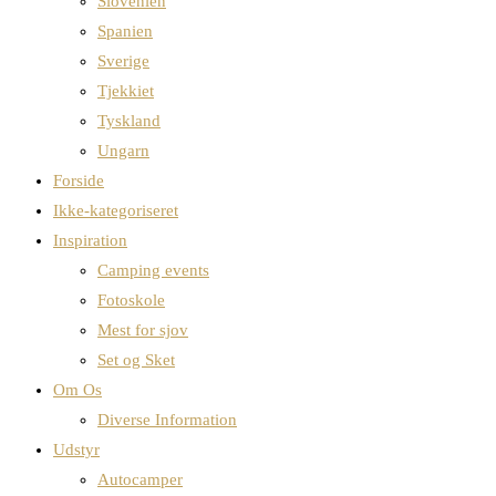
Slovenien
Spanien
Sverige
Tjekkiet
Tyskland
Ungarn
Forside
Ikke-kategoriseret
Inspiration
Camping events
Fotoskole
Mest for sjov
Set og Sket
Om Os
Diverse Information
Udstyr
Autocamper