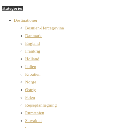
Kategorier
Destinationer
Bosnien-Hercegovina
Danmark
England
Frankrig
Holland
Italien
Kroatien
Norge
Østrig
Polen
Rejseplanlægning
Rumænien
Slovakiet