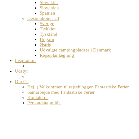
Slovakiet
Slovenien
Spanien
Destinationer #3
Sverige
Tjekkiet
Tyskland
Ungarn
Østrig
Udvalgte campingpladser i Danmark
Rejseplanlægning
Inspiration
Udstyr
Om Os
Hej ;) Velkommen til rejsebloggen Fantastiske Ferier
Samarbejde med Fantastiske Ferier
Kontakt os
Persondatapolitik