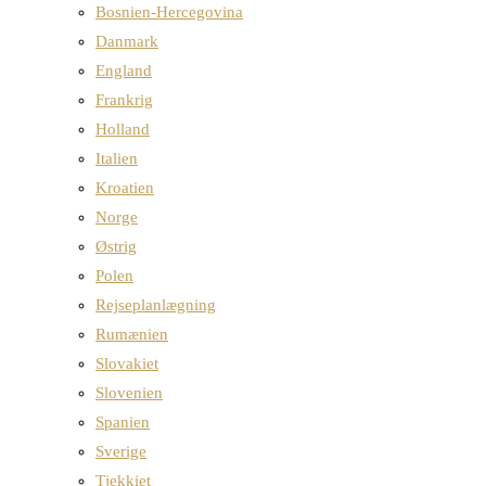
Bosnien-Hercegovina
Danmark
England
Frankrig
Holland
Italien
Kroatien
Norge
Østrig
Polen
Rejseplanlægning
Rumænien
Slovakiet
Slovenien
Spanien
Sverige
Tjekkiet