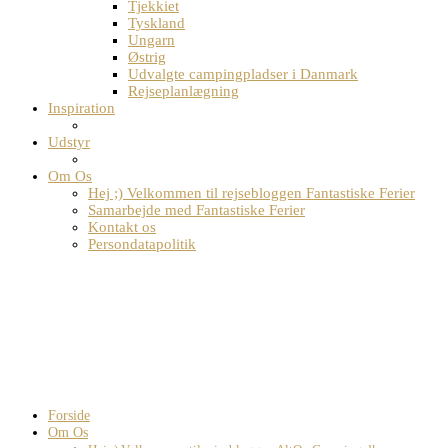
Tjekkiet
Tyskland
Ungarn
Østrig
Udvalgte campingpladser i Danmark
Rejseplanlægning
Inspiration
Udstyr
Om Os
Hej ;) Velkommen til rejsebloggen Fantastiske Ferier
Samarbejde med Fantastiske Ferier
Kontakt os
Persondatapolitik
Forside
Om Os