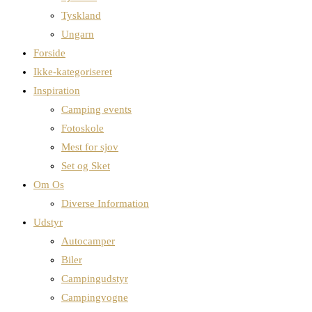
Tyskland
Ungarn
Forside
Ikke-kategoriseret
Inspiration
Camping events
Fotoskole
Mest for sjov
Set og Sket
Om Os
Diverse Information
Udstyr
Autocamper
Biler
Campingudstyr
Campingvogne