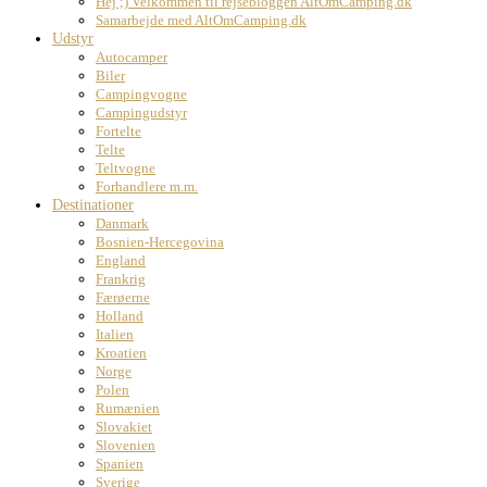
Hej ;) Velkommen til rejsebloggen AltOmCamping.dk
Samarbejde med AltOmCamping.dk
Udstyr
Autocamper
Biler
Campingvogne
Campingudstyr
Fortelte
Telte
Teltvogne
Forhandlere m.m.
Destinationer
Danmark
Bosnien-Hercegovina
England
Frankrig
Færøerne
Holland
Italien
Kroatien
Norge
Polen
Rumænien
Slovakiet
Slovenien
Spanien
Sverige