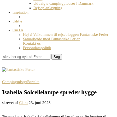
Udvalgte campingpladser i Danmark
Rejseplanlægning
Inspiration
Udstyr
Om Os
Hej ;) Velkommen til rejsebloggen Fantastiske Ferier
Samarbejde med Fantastiske Ferier
Kontakt os
Persondatapolitik
Søg
Campingudstyr
Fortelte
Isabella Solcellelampe spreder hygge
skrevet af
Clara
23. juni 2023
Testet på tur. Isabella Solcellelampe til læsejl er en fin løsning til