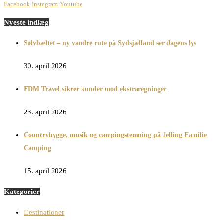
Facebook
Instagram
Youtube
Nyeste indlæg
Sølvbæltet – ny vandre rute på Sydsjælland ser dagens lys
30. april 2026
FDM Travel sikrer kunder mod ekstraregninger
23. april 2026
Countryhygge, musik og campingstemning på Jelling Familie
Camping
15. april 2026
Kategorier
Destinationer