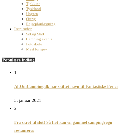
Tjekkiet
Tyskland
Ungarn
Østrig
Rejseplanlægning
Inspiration
Set og Sket
Camping events
Fotoskole
Mest for sjov
Populære indlæg
1
AltOmCamping.dk har skiftet navn til Fantastiske Ferier
3. januar 2021
2
Fra skrot til slot! Så flot kan en gammel campingvogn
restaureres