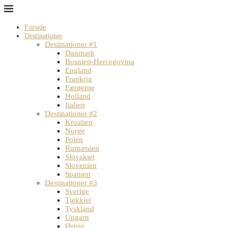
Forside
Destinationer
Destinationer #1
Danmark
Bosnien-Hercegovina
England
Frankrig
Færøerne
Holland
Italien
Destinationer #2
Kroatien
Norge
Polen
Rumænien
Slovakiet
Slovenien
Spanien
Destinationer #3
Sverige
Tjekkiet
Tyskland
Ungarn
Østrig