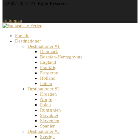
@2007-2021. All Right Reserved
Til toppen
Forside
Destinationer
Destinationer #1
Danmark
Bosnien-Hercegovina
England
Frankrig
Færøerne
Holland
Italien
Destinationer #2
Kroatien
Norge
Polen
Rumænien
Slovakiet
Slovenien
Spanien
Destinationer #3
Sverige