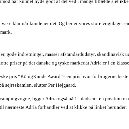
 imod har kunnet nyde godt af det ved i mange tilfælde slet ikk
være klar når kundener det. Og her er vores store vognlager e
nmark.
er, gode indretninger, masser afstandardudstyr, skandinavisk ud
otte priser på det danske og tyske markedat Adria er i en klasse 
ske pris “KönigKunde Award”– en pris hvor forbrugerne bestemm
å sejrsskamlen, slutter Per Højgaard.
e campingvogne, ligger Adria også på 1. pladsen –en position m
il nærmeste Adria forhandler ved at klikke på linket herunder.