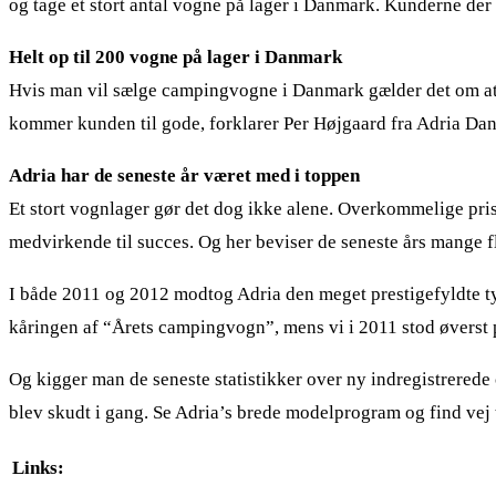
og tage et stort antal vogne på lager i Danmark. Kunderne der
Helt op til 200 vogne på lager i Danmark
Hvis man vil sælge campingvogne i Danmark gælder det om at 
kommer kunden til gode, forklarer Per Højgaard fra Adria Da
Adria har de seneste år været med i toppen
Et stort vognlager gør det dog ikke alene. Overkommelige pris
medvirkende til succes. Og her beviser de seneste års mange fl
I både 2011 og 2012 modtog Adria den meget prestigefyldte ty
kåringen af “Årets campingvogn”, mens vi i 2011 stod øverst p
Og kigger man de seneste statistikker over ny indregistrered
blev skudt i gang. Se Adria’s brede modelprogram og find vej t
Links: