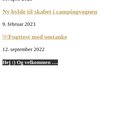
Ny hylde til skabet i campingvognen
9. februar 2023
￼Fugttest med omtanke
12. september 2022
Hej :) Og velkommen ….