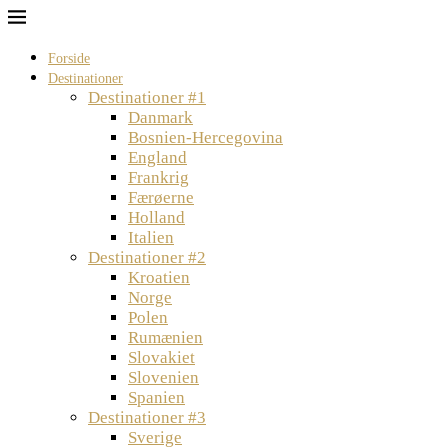
Forside
Destinationer
Destinationer #1
Danmark
Bosnien-Hercegovina
England
Frankrig
Færøerne
Holland
Italien
Destinationer #2
Kroatien
Norge
Polen
Rumænien
Slovakiet
Slovenien
Spanien
Destinationer #3
Sverige