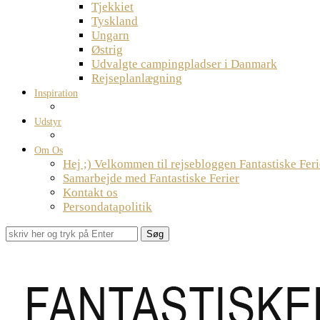
Tjekkiet
Tyskland
Ungarn
Østrig
Udvalgte campingpladser i Danmark
Rejseplanlægning
Inspiration
Udstyr
Om Os
Hej ;) Velkommen til rejsebloggen Fantastiske Feri
Samarbejde med Fantastiske Ferier
Kontakt os
Persondatapolitik
Søg