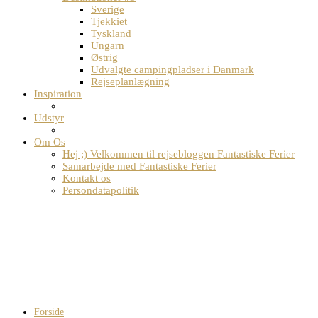
Sverige
Tjekkiet
Tyskland
Ungarn
Østrig
Udvalgte campingpladser i Danmark
Rejseplanlægning
Inspiration
Udstyr
Om Os
Hej ;) Velkommen til rejsebloggen Fantastiske Ferier
Samarbejde med Fantastiske Ferier
Kontakt os
Persondatapolitik
Forside