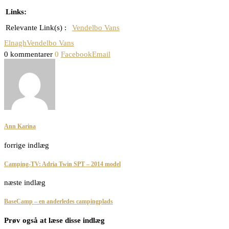
Links:
Relevante Link(s) :
Vendelbo Vans
Elnagh
Vendelbo Vans
0 kommentarer
0
Facebook
Email
Ann Karina
forrige indlæg
Camping-TV: Adria Twin SPT – 2014 model
næste indlæg
BaseCamp – en anderledes campingplads
Prøv også at læse disse indlæg