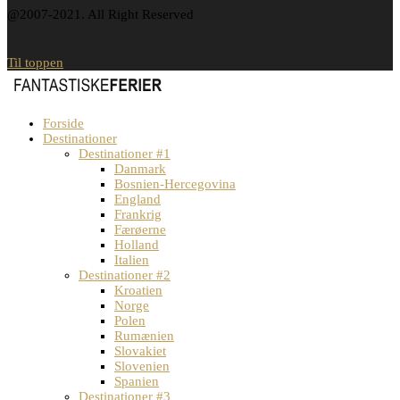
@2007-2021. All Right Reserved
Til toppen
Forside
Destinationer
Destinationer #1
Danmark
Bosnien-Hercegovina
England
Frankrig
Færøerne
Holland
Italien
Destinationer #2
Kroatien
Norge
Polen
Rumænien
Slovakiet
Slovenien
Spanien
Destinationer #3