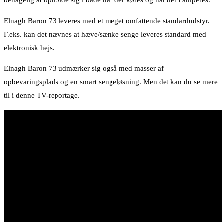
behagelig at opholde sig i både når der køres og når der camperes.
Elnagh Baron 73 leveres med et meget omfattende standardudstyr.
F.eks. kan det nævnes at hæve/sænke senge leveres standard med
elektronisk hejs.
Elnagh Baron 73 udmærker sig også med masser af
opbevaringsplads og en smart sengeløsning. Men det kan du se mere
til i denne TV-reportage.