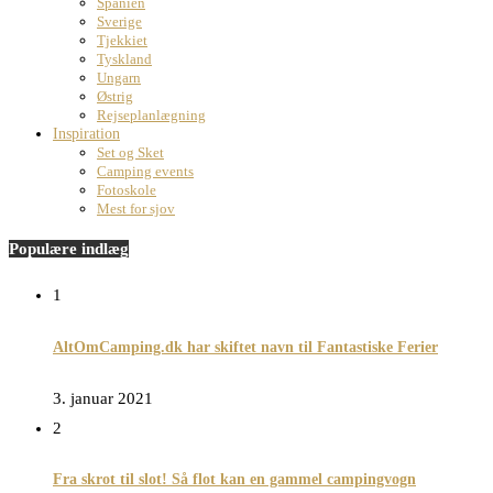
Spanien
Sverige
Tjekkiet
Tyskland
Ungarn
Østrig
Rejseplanlægning
Inspiration
Set og Sket
Camping events
Fotoskole
Mest for sjov
Populære indlæg
1
AltOmCamping.dk har skiftet navn til Fantastiske Ferier
3. januar 2021
2
Fra skrot til slot! Så flot kan en gammel campingvogn