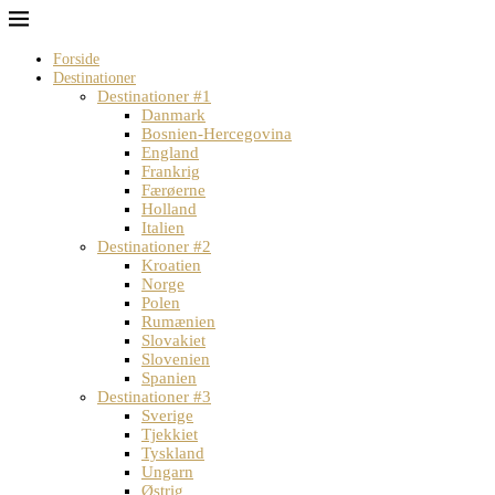
Forside
Destinationer
Destinationer #1
Danmark
Bosnien-Hercegovina
England
Frankrig
Færøerne
Holland
Italien
Destinationer #2
Kroatien
Norge
Polen
Rumænien
Slovakiet
Slovenien
Spanien
Destinationer #3
Sverige
Tjekkiet
Tyskland
Ungarn
Østrig