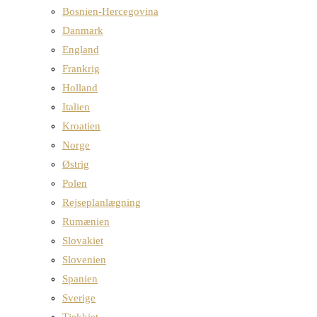
Bosnien-Hercegovina
Danmark
England
Frankrig
Holland
Italien
Kroatien
Norge
Østrig
Polen
Rejseplanlægning
Rumænien
Slovakiet
Slovenien
Spanien
Sverige
Tjekkiet