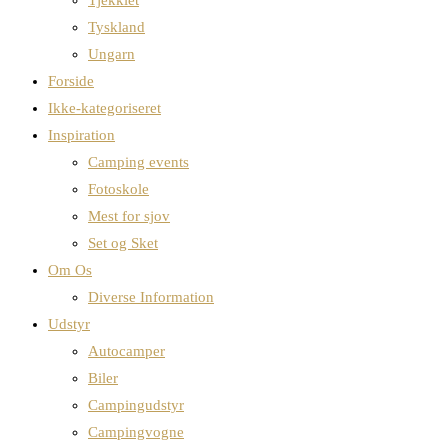
Tyskland
Ungarn
Forside
Ikke-kategoriseret
Inspiration
Camping events
Fotoskole
Mest for sjov
Set og Sket
Om Os
Diverse Information
Udstyr
Autocamper
Biler
Campingudstyr
Campingvogne