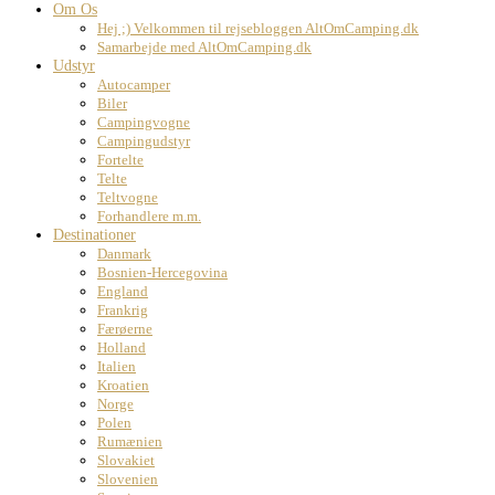
Om Os
Hej ;) Velkommen til rejsebloggen AltOmCamping.dk
Samarbejde med AltOmCamping.dk
Udstyr
Autocamper
Biler
Campingvogne
Campingudstyr
Fortelte
Telte
Teltvogne
Forhandlere m.m.
Destinationer
Danmark
Bosnien-Hercegovina
England
Frankrig
Færøerne
Holland
Italien
Kroatien
Norge
Polen
Rumænien
Slovakiet
Slovenien