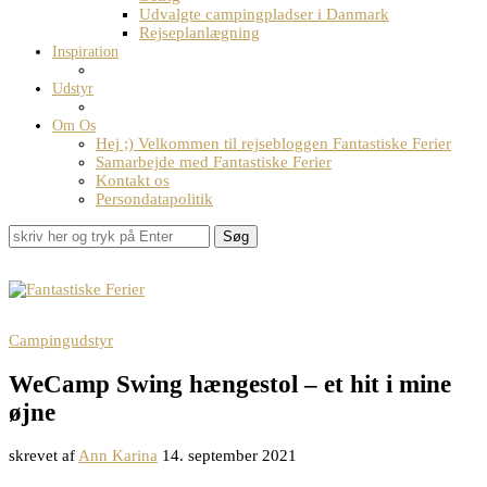
Udvalgte campingpladser i Danmark
Rejseplanlægning
Inspiration
Udstyr
Om Os
Hej ;) Velkommen til rejsebloggen Fantastiske Ferier
Samarbejde med Fantastiske Ferier
Kontakt os
Persondatapolitik
Søg
Campingudstyr
WeCamp Swing hængestol – et hit i mine
øjne
skrevet af
Ann Karina
14. september 2021