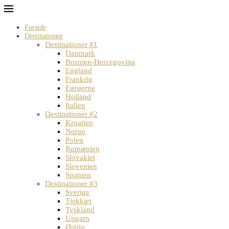
Forside
Destinationer
Destinationer #1
Danmark
Bosnien-Hercegovina
England
Frankrig
Færøerne
Holland
Italien
Destinationer #2
Kroatien
Norge
Polen
Rumænien
Slovakiet
Slovenien
Spanien
Destinationer #3
Sverige
Tjekkiet
Tyskland
Ungarn
Østrig