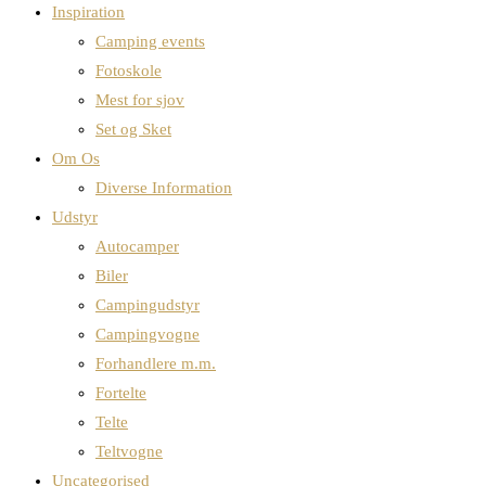
Inspiration
Camping events
Fotoskole
Mest for sjov
Set og Sket
Om Os
Diverse Information
Udstyr
Autocamper
Biler
Campingudstyr
Campingvogne
Forhandlere m.m.
Fortelte
Telte
Teltvogne
Uncategorised