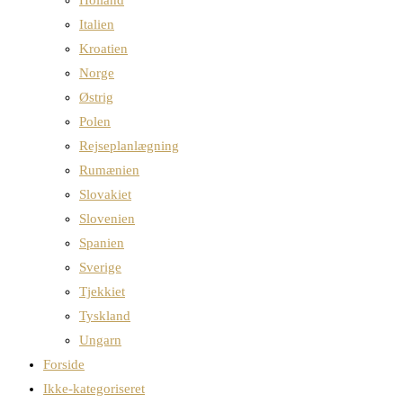
Italien
Kroatien
Norge
Østrig
Polen
Rejseplanlægning
Rumænien
Slovakiet
Slovenien
Spanien
Sverige
Tjekkiet
Tyskland
Ungarn
Forside
Ikke-kategoriseret