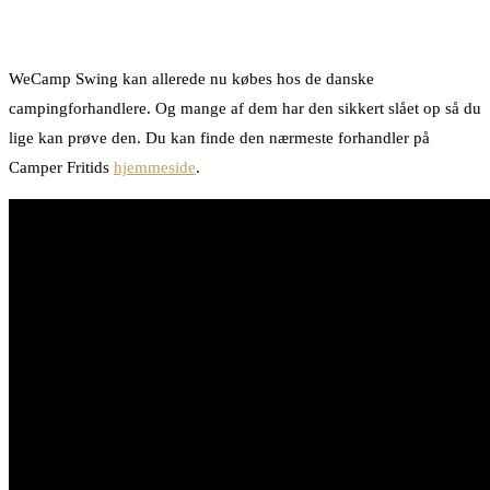
WeCamp Swing kan allerede nu købes hos de danske
campingforhandlere. Og mange af dem har den sikkert slået op så du
lige kan prøve den. Du kan finde den nærmeste forhandler på
Camper Fritids
hjemmeside
.