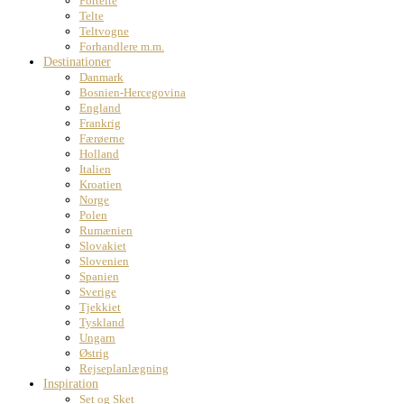
Fortelte
Telte
Teltvogne
Forhandlere m.m.
Destinationer
Danmark
Bosnien-Hercegovina
England
Frankrig
Færøerne
Holland
Italien
Kroatien
Norge
Polen
Rumænien
Slovakiet
Slovenien
Spanien
Sverige
Tjekkiet
Tyskland
Ungarn
Østrig
Rejseplanlægning
Inspiration
Set og Sket