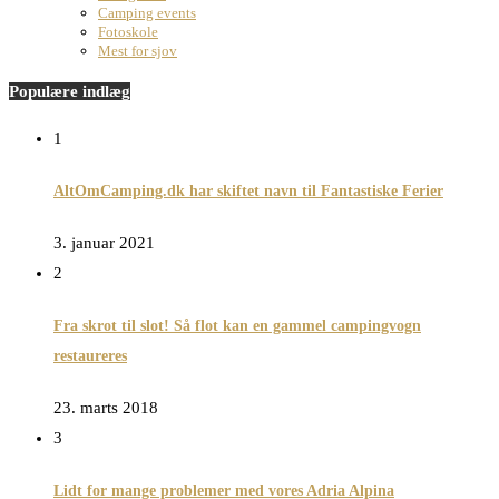
Camping events
Fotoskole
Mest for sjov
Populære indlæg
1
AltOmCamping.dk har skiftet navn til Fantastiske Ferier
3. januar 2021
2
Fra skrot til slot! Så flot kan en gammel campingvogn
restaureres
23. marts 2018
3
Lidt for mange problemer med vores Adria Alpina