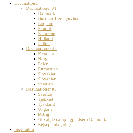
Destinationer
Destinationer #1
Danmark
Bosnien-Hercegovina
England
Frankrig
Færøerne
Holland
Italien
Destinationer #2
Kroatien
Norge
Polen
Rumænien
Slovakiet
Slovenien
Spanien
Destinationer #3
Sverige
Tjekkiet
Tyskland
Ungarn
Østrig
Udvalgte campingpladser i Danmark
Rejseplanlægning
Inspiration