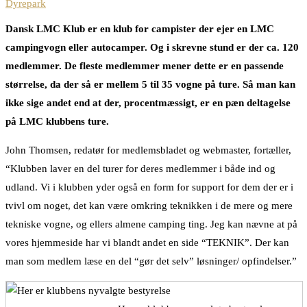
Dansk LMC Klub er en klub for campister der ejer en LMC
campingvogn eller autocamper. Og i skrevne stund er der ca. 120
medlemmer. De fleste medlemmer mener dette er en passende
størrelse, da der så er mellem 5 til 35 vogne på ture. Så man kan
ikke sige andet end at der, procentmæssigt, er en pæn deltagelse
på LMC klubbens ture.
John Thomsen, redatør for medlemsbladet og webmaster, fortæller,
“Klubben laver en del turer for deres medlemmer i både ind og
udland. Vi i klubben yder også en form for support for dem der er i
tvivl om noget, det kan være omkring teknikken i de mere og mere
tekniske vogne, og ellers almene camping ting. Jeg kan nævne at på
vores hjemmeside har vi blandt andet en side “TEKNIK”. Der kan
man som medlem læse en del “gør det selv” løsninger/ opfindelser.”