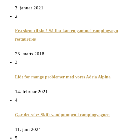
3. januar 2021
2
Fra skrot til slot! Så flot kan en gammel campingvogn
restaureres
23. marts 2018
3
Lidt for mange problemer med vores Adria Alpina
14. februar 2021
4
Gør det selv: Skift vandpumpen i campingvognen
11. juni 2024
5