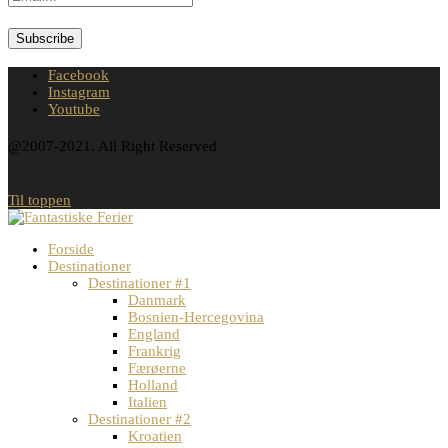
Facebook
Instagram
Youtube
@2007-2021. All Right Reserved
Til toppen
Forside
Destinationer
Destinationer #1
Danmark
Bosnien-Hercegovina
England
Frankrig
Færøerne
Holland
Italien
Destinationer #2
Kroatien