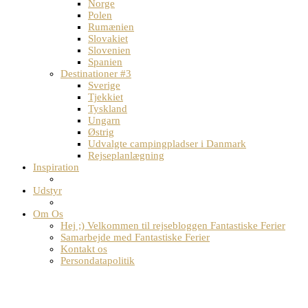
Norge
Polen
Rumænien
Slovakiet
Slovenien
Spanien
Destinationer #3
Sverige
Tjekkiet
Tyskland
Ungarn
Østrig
Udvalgte campingpladser i Danmark
Rejseplanlægning
Inspiration
Udstyr
Om Os
Hej ;) Velkommen til rejsebloggen Fantastiske Ferier
Samarbejde med Fantastiske Ferier
Kontakt os
Persondatapolitik