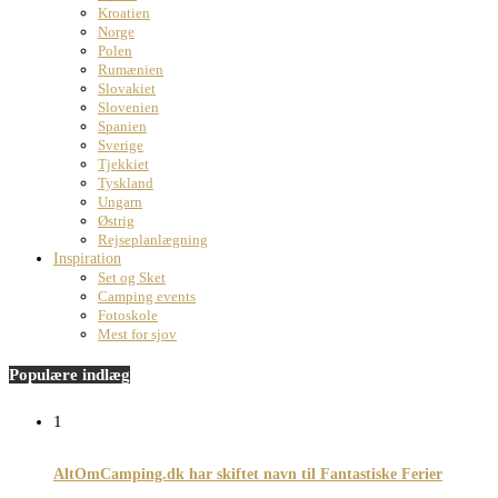
Kroatien
Norge
Polen
Rumænien
Slovakiet
Slovenien
Spanien
Sverige
Tjekkiet
Tyskland
Ungarn
Østrig
Rejseplanlægning
Inspiration
Set og Sket
Camping events
Fotoskole
Mest for sjov
Populære indlæg
1
AltOmCamping.dk har skiftet navn til Fantastiske Ferier