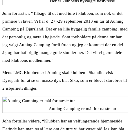
Her er klubbens nyvalgte bestyrelse
John fortsætter, “Tilbage til det med ture i klubben, som nok er det
primære vi laver. Vi har d. 27.-29 september 2013 en tur til Auning
Camping på Djursland. Det er en lille hyggelig familie camping, med
det personlig og nære i højsæde. Som tovholdere på denne tur har
jeg valgt Auning Camping fordi fruen og jeg er kommet der en del
år, og har haft rigtig mange gode stunder her. Det vil vi gerne dele
med klubbens medlemmer.”
Mens LMC Klubben er i Auning skal klubben i Skandinavisk
Dyrepark for at se en masse dyr, bla. Siko, som er blevet storebror til
2 isbjørnetvillinger.
Auning Camping er mål for næste tur
John fortæller videre, “Klubben har en velfungerende hjemmeside.
Derinde kan man også læse om de ture vi har været på! Jeg kan bla.