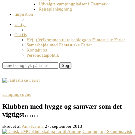
Udvalgte campingpladser i Danmark
Rejseplanlægning
Inspiration
Udstyr
Om Os
Hej ;) Velkommen til rejsebloggen Fantastiske Ferier
Samarbejde med Fantastiske Ferier
Kontakt os
Persondatapolitik
Søg
Campingvogne
Klubben med hygge og samvær som det
vigtigst……
skrevet af
Ann Karina
27. september 2013