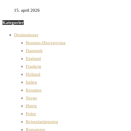
15. april 2026
Kategorier
Destinationer
Bosnien-Hercegovina
Danmark
England
Frankrig
Holland
Italien
Kroatien
Norge
Østrig
Polen
Rejseplanlægning
Rumænien