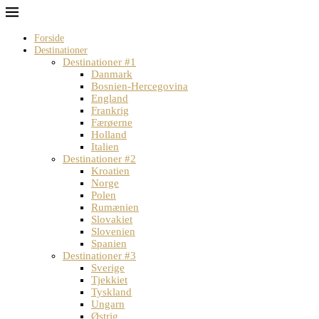
Forside
Destinationer
Destinationer #1
Danmark
Bosnien-Hercegovina
England
Frankrig
Færøerne
Holland
Italien
Destinationer #2
Kroatien
Norge
Polen
Rumænien
Slovakiet
Slovenien
Spanien
Destinationer #3
Sverige
Tjekkiet
Tyskland
Ungarn
Østrig