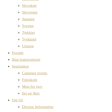
Slovakiet
Slovenien
Spanien
Sverige
Tjekkiet
Tyskland
Ungarn
Forside
Ikke-kategoriseret
Inspiration
Camping events
Fotoskole
Mest for sjov
Set og Sket
Om Os
Diverse Information