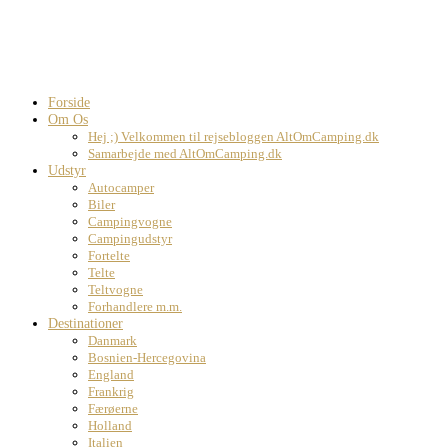
Forside
Om Os
Hej ;) Velkommen til rejsebloggen AltOmCamping.dk
Samarbejde med AltOmCamping.dk
Udstyr
Autocamper
Biler
Campingvogne
Campingudstyr
Fortelte
Telte
Teltvogne
Forhandlere m.m.
Destinationer
Danmark
Bosnien-Hercegovina
England
Frankrig
Færøerne
Holland
Italien