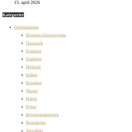
15. april 2026
Kategorier
Destinationer
Bosnien-Hercegovina
Danmark
England
Frankrig
Holland
Italien
Kroatien
Norge
Østrig
Polen
Rejseplanlægning
Rumænien
Slovakiet