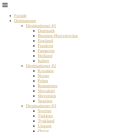
Forside
Destinationer
Destinationer #1
Danmark
Bosnien-Hercegovina
England
Frankrig
Færøerne
Holland
Italien
Destinationer #2
Kroatien
Norge
Polen
Rumænien
Slovakiet
Slovenien
Spanien
Destinationer #3
Sverige
Tjekkiet
Tyskland
Ungarn
Østrig