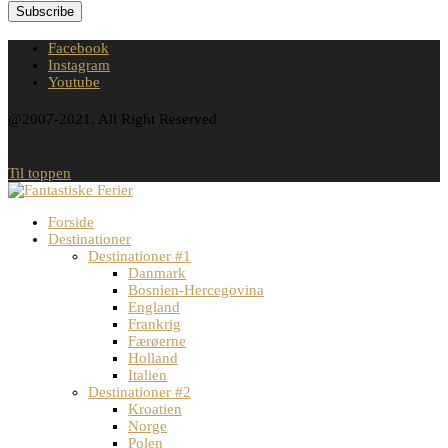
Facebook
Instagram
Youtube
@2007-2021. All Right Reserved
Til toppen
Forside
Destinationer
Destinationer #1
Danmark
Bosnien-Hercegovina
England
Frankrig
Færøerne
Holland
Italien
Destinationer #2
Kroatien
Norge
Polen