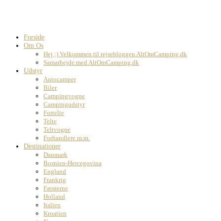
Forside
Om Os
Hej ;) Velkommen til rejsebloggen AltOmCamping.dk
Samarbejde med AltOmCamping.dk
Udstyr
Autocamper
Biler
Campingvogne
Campingudstyr
Fortelte
Telte
Teltvogne
Forhandlere m.m.
Destinationer
Danmark
Bosnien-Hercegovina
England
Frankrig
Færøerne
Holland
Italien
Kroatien