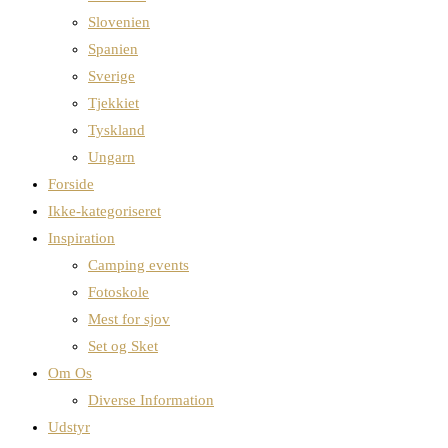
Slovenien
Spanien
Sverige
Tjekkiet
Tyskland
Ungarn
Forside
Ikke-kategoriseret
Inspiration
Camping events
Fotoskole
Mest for sjov
Set og Sket
Om Os
Diverse Information
Udstyr