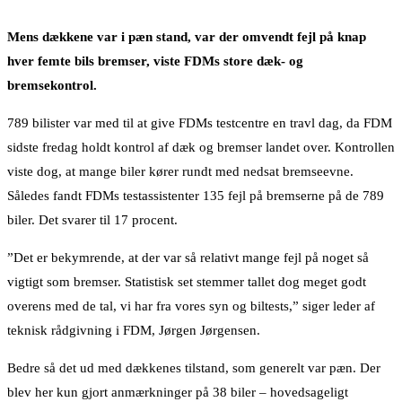
Mens dækkene var i pæn stand, var der omvendt fejl på knap
hver femte bils bremser, viste FDMs store dæk- og
bremsekontrol.
789 bilister var med til at give FDMs testcentre en travl dag, da FDM
sidste fredag holdt kontrol af dæk og bremser landet over. Kontrollen
viste dog, at mange biler kører rundt med nedsat bremseevne.
Således fandt FDMs testassistenter 135 fejl på bremserne på de 789
biler. Det svarer til 17 procent.
”Det er bekymrende, at der var så relativt mange fejl på noget så
vigtigt som bremser. Statistisk set stemmer tallet dog meget godt
overens med de tal, vi har fra vores syn og biltests,” siger leder af
teknisk rådgivning i FDM, Jørgen Jørgensen.
Bedre så det ud med dækkenes tilstand, som generelt var pæn. Der
blev her kun gjort anmærkninger på 38 biler – hovedsageligt