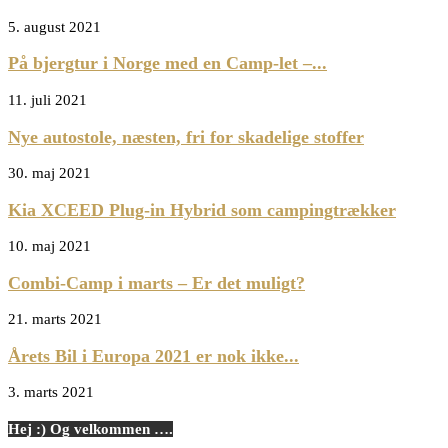
5. august 2021
På bjergtur i Norge med en Camp-let –...
11. juli 2021
Nye autostole, næsten, fri for skadelige stoffer
30. maj 2021
Kia XCEED Plug-in Hybrid som campingtrækker
10. maj 2021
Combi-Camp i marts – Er det muligt?
21. marts 2021
Årets Bil i Europa 2021 er nok ikke...
3. marts 2021
Hej :) Og velkommen ….