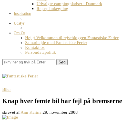
Udvalgte campingpladser i Danmark
Rejseplanlægning
Inspiration
Udstyr
Om Os
Hej ;) Velkommen til rejsebloggen Fantastiske Ferier
Samarbejde med Fantastiske Ferier
Kontakt os
Persondatapolitik
Søg
Biler
Knap hver femte bil har fejl på bremserne
skrevet af
Ann Karina
29. november 2008