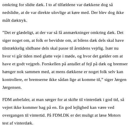
omkring for slidte dæk. I to af tilfældene var dækkene dog så
nedslidte, at de var direkte ulovlige at køre med. Der blev dog ikke
målt dæktryk.
”Det er glædeligt, at der var så få anmærkninger omkring dæk. Det
siger noget om, at folk er bevidste om, at bilens dæk dels skal have
tilstrækkelig slidbane dels skal passe til årstidens vejrlig. Især nu
hvor vi går tiden med glatte veje i møde, og hvor det gælder om at
have et godt vejgreb. Forskellen på antallet af fejl på dæk og bremser
hænger nok sammen med, at mens dækkene er noget folk selv kan
kontrollere, er bremserne ikke sådan lige at komme til,” siger Jørgen
Jørgensen.
FDM anbefaler, at man sørger for at skifte til vinterdæk i god tid, så
vejret ikke kommer bag på en. En god lejlighed kan være ved
overgangen til vintertid. På FDM.DK er det muligt at læse Motors
test af vinterdæk.