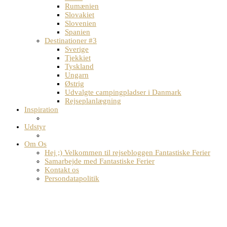
Rumænien
Slovakiet
Slovenien
Spanien
Destinationer #3
Sverige
Tjekkiet
Tyskland
Ungarn
Østrig
Udvalgte campingpladser i Danmark
Rejseplanlægning
Inspiration
Udstyr
Om Os
Hej ;) Velkommen til rejsebloggen Fantastiske Ferier
Samarbejde med Fantastiske Ferier
Kontakt os
Persondatapolitik