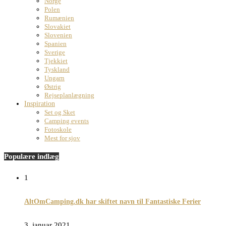
Norge
Polen
Rumænien
Slovakiet
Slovenien
Spanien
Sverige
Tjekkiet
Tyskland
Ungarn
Østrig
Rejseplanlægning
Inspiration
Set og Sket
Camping events
Fotoskole
Mest for sjov
Populære indlæg
1
AltOmCamping.dk har skiftet navn til Fantastiske Ferier
3. januar 2021