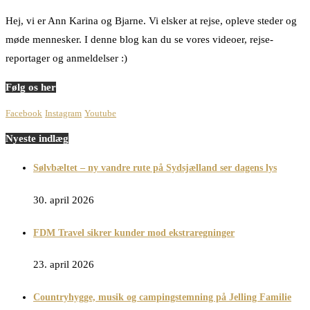
Hej, vi er Ann Karina og Bjarne. Vi elsker at rejse, opleve steder og
møde mennesker. I denne blog kan du se vores videoer, rejse-
reportager og anmeldelser :)
Følg os her
Facebook
Instagram
Youtube
Nyeste indlæg
Sølvbæltet – ny vandre rute på Sydsjælland ser dagens lys
30. april 2026
FDM Travel sikrer kunder mod ekstraregninger
23. april 2026
Countryhygge, musik og campingstemning på Jelling Familie