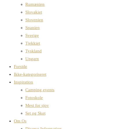
Rumænien
Slovakiet
Slovenien
Spanien
Sverige
Tjekkiet
Tyskland
Ungarn
Forside
Ikke-kategoriseret
Inspiration
Camping events
Fotoskole
Mest for sjov
Set og Sket
Om Os
Diverse Information