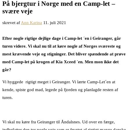
På bjergtur i Norge med en Camp-let –
svære veje
skrevet af
Ann Karina
11. juli 2021
Efter nogle rigtige dejlige dage i Camp-let ´en i Geiranger, går
turen videre. Vi skal nu til at køre nogle af Norges sværeste og
mest krævende veje og stigninger. Det bliver spændende at prøve
med Camp-let på krogen af Kia Xceed ´en. Men mon ikke det
går?
Vi hyggede rigtigt meget i Geiranger. Vi lærte Camp-Let´en at
kende, spiste god mad, legede på fjorden og planlagde resten af
turen.
Vi skal nu køre fra Geiranger til Åndalsnes. Ud over en færge,
indbefatter den tur nogle veje som er frygtet af rigtigt mange danske