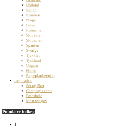
Holland
Italien
Kroatien
Norge
Polen
Rumænien
Slovakiet
Slovenien
Spanien
Sverige
Tjekkiet
Tyskland
Ungarn
Østrig
Rejseplanlægning
Inspiration
Set og Sket
Camping events
Fotoskole
Mest for sjov
Populære indlæg
1