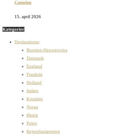
Camping
15. april 2026
Kategorier
Destinationer
Bosnien-Hercegovina
Danmark
England
Frankrig
Holland
Italien
Kroatien
Norge
Østrig
Polen
Rejseplanlægning