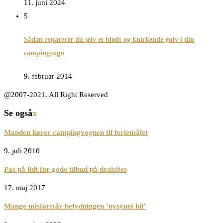
11. juni 2024
5
Sådan reparerer du selv et blødt og knirkende gulv i din
campingvogn
9. februar 2014
@2007-2021. All Right Reserved
Se også
x
Manden kører campingvognen til feriemålet
9. juli 2010
Pas på lidt for gode tilbud på dealsites
17. maj 2017
Mange misforstår betydningen ’nysynet bil’