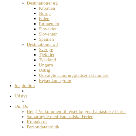
Destinationer #2
Kroatien
Norge
Polen
Rumænien
Slovakiet
Slovenien
Spanien
Destinationer #3
Sverige
Tjekkiet
Tyskland
Ungarn
Østrig
Udvalgte campingpladser i Danmark
Rejseplanlægning
Inspiration
Udstyr
Om Os
Hej ;) Velkommen til rejsebloggen Fantastiske Ferier
Samarbejde med Fantastiske Ferier
Kontakt os
Persondatapolitik