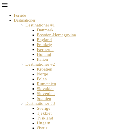
Forside
Destinationer
Destinationer #1
Danmark
Bosnien-Hercegovina
England
Frankrig
Færøerne
Holland
Italien
Destinationer #2
Kroatien
Norge
Polen
Rumænien
Slovakiet
Slovenien
Spanien
Destinationer #3
Sverige
Tjekkiet
Tyskland
Ungarn
Østrig