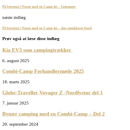
På bjergtur i Norge med en Camp-let – Geiranger
næste indlæg
På bjergtur i Norge med en Camp-let – den smukkeste fjord
Prøv også at læse disse indlæg
Kia EV3 som campingtrækker
6. august 2025
Combi-Camp Forhandlermøde 2025
18. marts 2025
Globe-Traveller Voyager Z -Nordlystur del 1
7. januar 2025
Bynær camping med en Combi-Camp – Del 2
20. september 2024