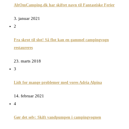
AltOmCamping.dk har skiftet navn til Fantastiske Ferier
3. januar 2021
2
Fra skrot til slot! Så flot kan en gammel campingvogn
restaureres
23. marts 2018
3
Lidt for mange problemer med vores Adria Alpina
14. februar 2021
4
Gør det selv: Skift vandpumpen i campingvognen