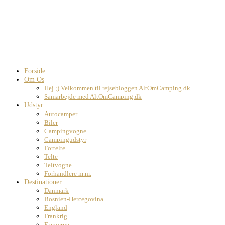
Forside
Om Os
Hej ;) Velkommen til rejsebloggen AltOmCamping.dk
Samarbejde med AltOmCamping.dk
Udstyr
Autocamper
Biler
Campingvogne
Campingudstyr
Fortelte
Telte
Teltvogne
Forhandlere m.m.
Destinationer
Danmark
Bosnien-Hercegovina
England
Frankrig
Færøerne