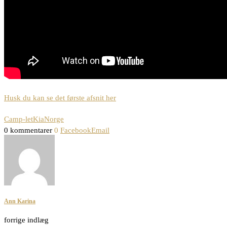
Husk du kan se det første afsnit her
Camp-let
Kia
Norge
0 kommentarer
0
Facebook
Email
Ann Karina
forrige indlæg