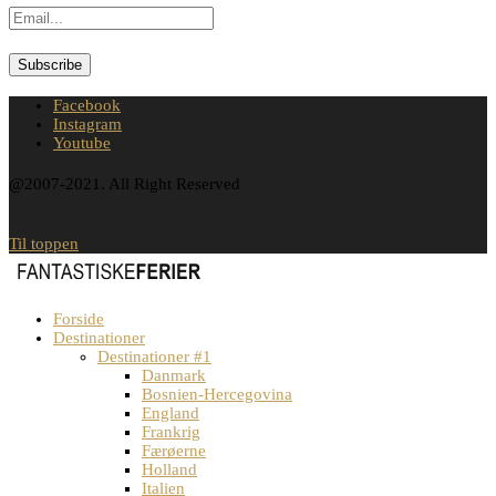
Facebook
Instagram
Youtube
@2007-2021. All Right Reserved
Til toppen
Forside
Destinationer
Destinationer #1
Danmark
Bosnien-Hercegovina
England
Frankrig
Færøerne
Holland
Italien