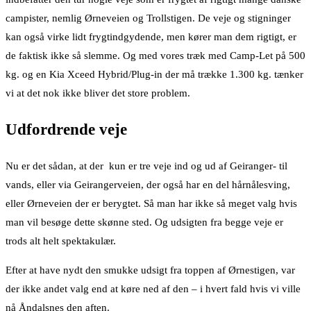
campister, nemlig Ørneveien og Trollstigen. De veje og stigninger
kan også virke lidt frygtindgydende, men kører man dem rigtigt, er
de faktisk ikke så slemme. Og med vores træk med Camp-Let på 500
kg. og en Kia Xceed Hybrid/Plug-in der må trække 1.300 kg. tænker
vi at det nok ikke bliver det store problem.
Udfordrende veje
Nu er det sådan, at der kun er tre veje ind og ud af Geiranger- til
vands, eller via Geirangerveien, der også har en del hårnålesving,
eller Ørneveien der er berygtet. Så man har ikke så meget valg hvis
man vil besøge dette skønne sted. Og udsigten fra begge veje er
trods alt helt spektakulær.
Efter at have nydt den smukke udsigt fra toppen af Ørnestigen, var
der ikke andet valg end at køre ned af den – i hvert fald hvis vi ville
nå Åndalsnes den aften.