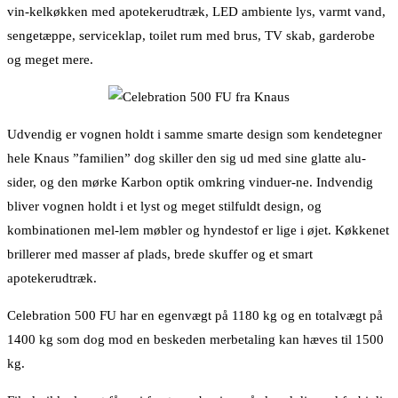
vin-kelkøkken med apotekerudtræk, LED ambiente lys, varmt vand,
sengetæppe, serviceklap, toilet rum med brus, TV skab, garderobe
og meget mere.
Udvendig er vognen holdt i samme smarte design som kendetegner
hele Knaus ”familien” dog skiller den sig ud med sine glatte alu-
sider, og den mørke Karbon optik omkring vinduer-ne. Indvendig
bliver vognen holdt i et lyst og meget stilfuldt design, og
kombinationen mel-lem møbler og hyndestof er lige i øjet. Køkkenet
brillerer med masser af plads, brede skuffer og et smart
apotekerudtræk.
Celebration 500 FU har en egenvægt på 1180 kg og en totalvægt på
1400 kg som dog mod en beskeden merbetaling kan hæves til 1500
kg.