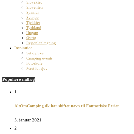
Slovakiet
Slovenien
Spanien
Sverige
Tjekkiet
Tyskland
Ungarn
Østrig
Rejseplanlægning
Inspiration
Set og Sket
Camping events
Fotoskole
Mest for sjov
Populære indlæg
1
AltOmCamping.dk har skiftet navn til Fantastiske Ferier
3. januar 2021
2