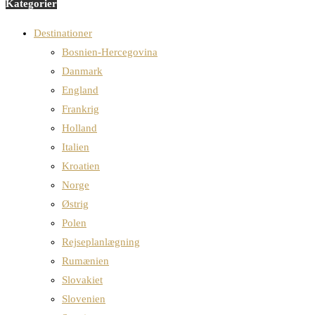
Kategorier
Destinationer
Bosnien-Hercegovina
Danmark
England
Frankrig
Holland
Italien
Kroatien
Norge
Østrig
Polen
Rejseplanlægning
Rumænien
Slovakiet
Slovenien