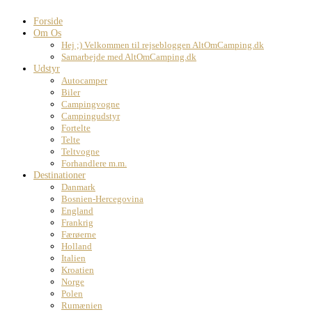
Forside
Om Os
Hej ;) Velkommen til rejsebloggen AltOmCamping.dk
Samarbejde med AltOmCamping.dk
Udstyr
Autocamper
Biler
Campingvogne
Campingudstyr
Fortelte
Telte
Teltvogne
Forhandlere m.m.
Destinationer
Danmark
Bosnien-Hercegovina
England
Frankrig
Færøerne
Holland
Italien
Kroatien
Norge
Polen
Rumænien