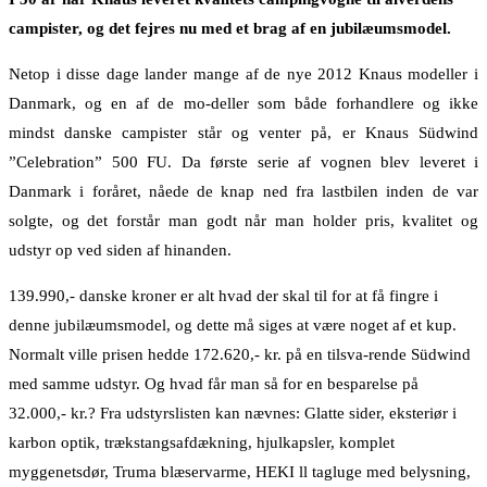
campister, og det fejres nu med et brag af en jubilæumsmodel.
Netop i disse dage lander mange af de nye 2012 Knaus modeller i
Danmark, og en af de mo-deller som både forhandlere og ikke
mindst danske campister står og venter på, er Knaus Südwind
”Celebration” 500 FU. Da første serie af vognen blev leveret i
Danmark i foråret, nåede de knap ned fra lastbilen inden de var
solgte, og det forstår man godt når man holder pris, kvalitet og
udstyr op ved siden af hinanden.
139.990,- danske kroner er alt hvad der skal til for at få fingre i
denne jubilæumsmodel, og dette må siges at være noget af et kup.
Normalt ville prisen hedde 172.620,- kr. på en tilsva-rende Südwind
med samme udstyr. Og hvad får man så for en besparelse på
32.000,- kr.? Fra udstyrslisten kan nævnes: Glatte sider, eksteriør i
karbon optik, trækstangsafdækning, hjulkapsler, komplet
myggenetsdør, Truma blæservarme, HEKI ll tagluge med belysning,