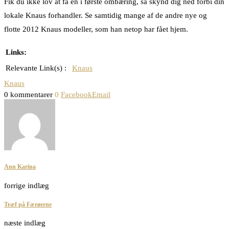
Fik du ikke lov at få en i første ombæring, så skynd dig ned forbi din
lokale Knaus forhandler. Se samtidig mange af de andre nye og
flotte 2012 Knaus modeller, som han netop har fået hjem.
Links:
Relevante Link(s) :
Knaus
Knaus
0 kommentarer
0
Facebook
Email
Ann Karina
forrige indlæg
Træf på Færøerne
næste indlæg