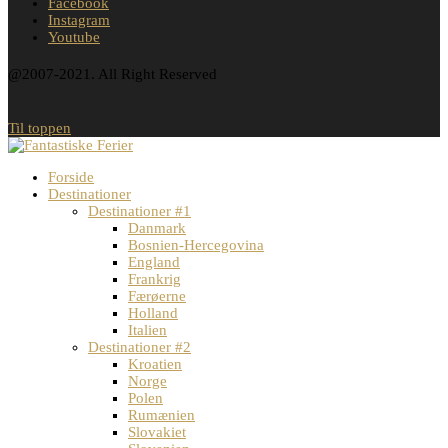
Facebook
Instagram
Youtube
@2007-2021. All Right Reserved
Til toppen
Forside
Destinationer
Destinationer #1
Danmark
Bosnien-Hercegovina
England
Frankrig
Færøerne
Holland
Italien
Destinationer #2
Kroatien
Norge
Polen
Rumænien
Slovakiet