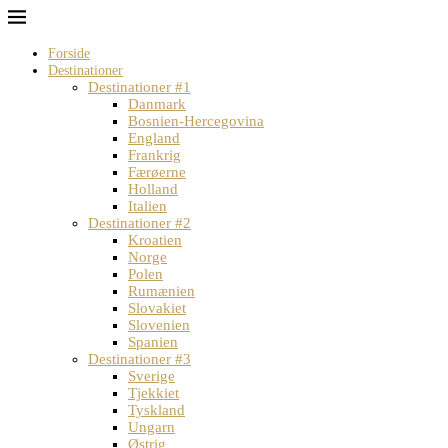
Forside
Destinationer
Destinationer #1
Danmark
Bosnien-Hercegovina
England
Frankrig
Færøerne
Holland
Italien
Destinationer #2
Kroatien
Norge
Polen
Rumænien
Slovakiet
Slovenien
Spanien
Destinationer #3
Sverige
Tjekkiet
Tyskland
Ungarn
Østrig