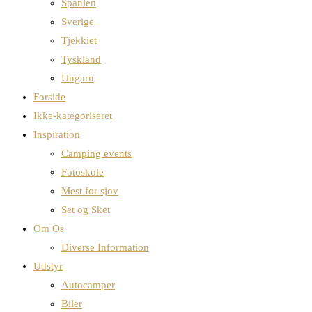
Spanien
Sverige
Tjekkiet
Tyskland
Ungarn
Forside
Ikke-kategoriseret
Inspiration
Camping events
Fotoskole
Mest for sjov
Set og Sket
Om Os
Diverse Information
Udstyr
Autocamper
Biler