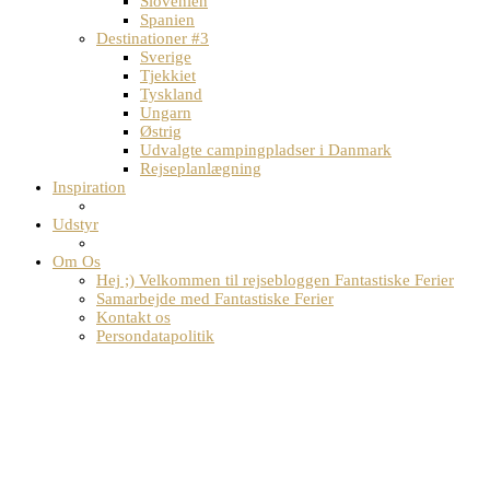
Slovenien
Spanien
Destinationer #3
Sverige
Tjekkiet
Tyskland
Ungarn
Østrig
Udvalgte campingpladser i Danmark
Rejseplanlægning
Inspiration
Udstyr
Om Os
Hej ;) Velkommen til rejsebloggen Fantastiske Ferier
Samarbejde med Fantastiske Ferier
Kontakt os
Persondatapolitik