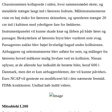
Chassisrammen kollapsede i siden, hvor sammenstødet skete, og
metaldele trængte langt ind i førerens fodrum. Måleinstrumenterne
viste en høj risiko for førerens skinneben, og speederen trængte 20
cm ind i kabinen med yderligere fare for fødderne.
Instrumentpanelet vil kunne skade knæ og lårben på både fører og
passager. Beskyttelsen af førerens bryst blev vurderet som svag.
Passagerens nakke blev bøjet livsfarligt bagud under kollisionen.
Airbaggene og selestrammerne blev udløst for sent, og målinger fra
førerens hoved indikerer mulig livsfare ved en kollision. Nissan
oplyser, at de allerede har indkaldt de berørte biler, heraf 600 i
Danmark, men det er kun airbagproblemet, der vil kunne påvirkes.
Euro NCAP vil genteste en modificeret bil i den nærmeste fremtid.
FDMs konklusion: Undlad køb indtil videre.
Mitsubishi L200