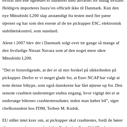
hvoraf den ene ligeledes er markeret med advarsel for mulig livsfare.
Heldigvis importeres Isuzu’en officielt ikke til Danmark. Kun den
nye Mitsubishi L200 slap anstændigt fra testen med fire pæne
stjerner og har som den eneste af de tre pickupper ESC, elektronisk
stabilitetskontrol, som standard.
Alene i 2007 blev der i Danmark solgt over tre gange så mange af
den livsfarlige Nissan Navara som af den noget mere sikre
Mitsubishi L200.
”Det er foruroligende, at der er så stor forskel på sikkerheden på
pickupper.
Derfor er vi meget glade for, at Euro NCAP har valgt at
teste denne biltype, som også danskerne har fået øjnene op for. Den
seneste crashtest understreger endnu engang, hvor vigtigt det er at
undersøge bilernes crashtestresultater, inden man køber bil”, siger
chefkonsulent hos FDM, Torben M. Kudsk.
EU stiller intet krav om, at pickupper skal crashtestes, fordi de hører