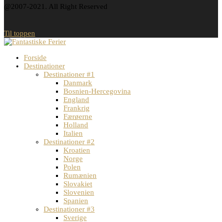
@2007-2021. All Right Reserved
Til toppen
Forside
Destinationer
Destinationer #1
Danmark
Bosnien-Hercegovina
England
Frankrig
Færøerne
Holland
Italien
Destinationer #2
Kroatien
Norge
Polen
Rumænien
Slovakiet
Slovenien
Spanien
Destinationer #3
Sverige