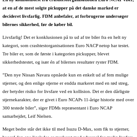
at en af de mest solgte pickupper på det danske marked er
decideret livsfarlig. FDM anbefaler, at forbrugerne undersøger
bilernes sikkerhed, før de køber bil.
Livsfarlig! Det er konklusionen på to ud af tre biler fra en helt ny
kategori, som crashtestorganisationen Euro NACP netop har testet.
Tre biler er, som de første i kategorien pickupper, blevet
sikkerhedstestet, og især én af bilernes resultater ryster FDM.
”Den nye Nissan Navara opnåede kun en enkelt ud af fem mulige
stjerner, og den enlige stjerne er endda markeret med en rød streg,
der betyder risiko for livsfare ved en kollision. Det er den dårligste
stjernekarakter, der er givet i Euro NCAPs 11-årige historie med over
300 testede biler”, siger FDMs repræsentant i Euro NCAP
samarbejdet, Leif Nielsen.
Meget bedre står det ikke til med Isuzu D-Max, som fik to stjerner,