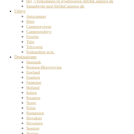
Hej ;) Velkommen til rejsebloggen AltOmCamping.dk
Samarbejde med AltOmCamping.dk
Udstyr
Autocamper
Biler
Campingvogne
Campingudstyr
Fortelte
Telte
Teltvogne
Forhandlere m.m.
Destinationer
Danmark
Bosnien-Hercegovina
England
Frankrig
Færøerne
Holland
Italien
Kroatien
Norge
Polen
Rumænien
Slovakiet
Slovenien
Spanien
Sverige