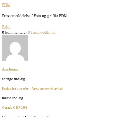
FDM
Pressemeddelelse / Foto og grafik: FDM
Biler
0 kommentarer
0
Facebook
Email
Ann Karina
forrige indlæg
Fusion fra dwt-telte – Årets største telt nyhed
næste indlæg
Carado C417 2008