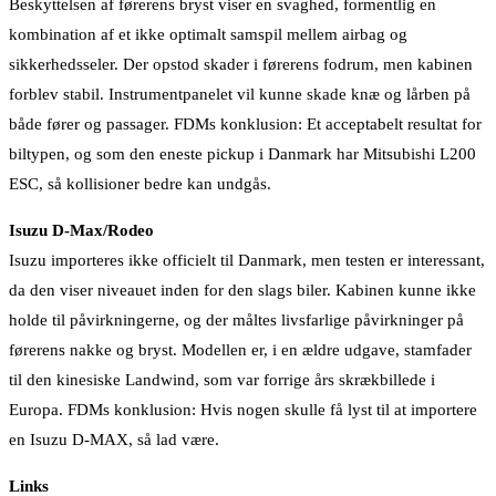
Beskyttelsen af førerens bryst viser en svaghed, formentlig en
kombination af et ikke optimalt samspil mellem airbag og
sikkerhedsseler. Der opstod skader i førerens fodrum, men kabinen
forblev stabil. Instrumentpanelet vil kunne skade knæ og lårben på
både fører og passager. FDMs konklusion: Et acceptabelt resultat for
biltypen, og som den eneste pickup i Danmark har Mitsubishi L200
ESC, så kollisioner bedre kan undgås.
Isuzu D-Max/Rodeo
Isuzu importeres ikke officielt til Danmark, men testen er interessant,
da den viser niveauet inden for den slags biler. Kabinen kunne ikke
holde til påvirkningerne, og der måltes livsfarlige påvirkninger på
førerens nakke og bryst. Modellen er, i en ældre udgave, stamfader
til den kinesiske Landwind, som var forrige års skrækbillede i
Europa. FDMs konklusion: Hvis nogen skulle få lyst til at importere
en Isuzu D-MAX, så lad være.
Links