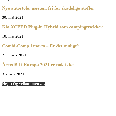
Nye autostole, næsten, fri for skadelige stoffer
30. maj 2021
Kia XCEED Plug-in Hybrid som campingtrækker
10. maj 2021
Combi-Camp i marts – Er det muligt?
21. marts 2021
Årets Bil i Europa 2021 er nok ikke...
3. marts 2021
Hej :) Og velkommen ….