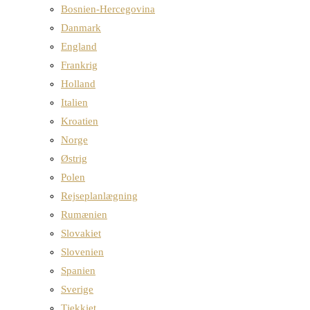
Bosnien-Hercegovina
Danmark
England
Frankrig
Holland
Italien
Kroatien
Norge
Østrig
Polen
Rejseplanlægning
Rumænien
Slovakiet
Slovenien
Spanien
Sverige
Tjekkiet