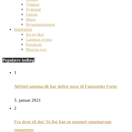
Tjekkiet
Tyskland
Ungarn
Østrig
Rejseplanlægning
Inspiration
Set og Sket
Camping events
Fotoskole
Mest for sjov
Populære indlæg
1
AltOmCamping.dk har skiftet navn til Fantastiske Ferier
3. januar 2021
2
Fra skrot til slot! Så flot kan en gammel campingvogn
restaureres