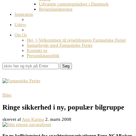
Udvalgte campingpladser i Danmark
Rejseplanlægning
Inspiration
Udstyr
Om Os
Hej ;) Velkommen til rejsebloggen Fantastiske Ferier
Samarbejde med Fantastiske Ferier
Kontakt os
Persondatapolitik
Søg
Biler
Ringe sikkerhed i ny, populær bilgruppe
skrevet af
Ann Karina
2. marts 2008
En ny kollisionstest fra crashtestorganisationen Euro NCAP viser,