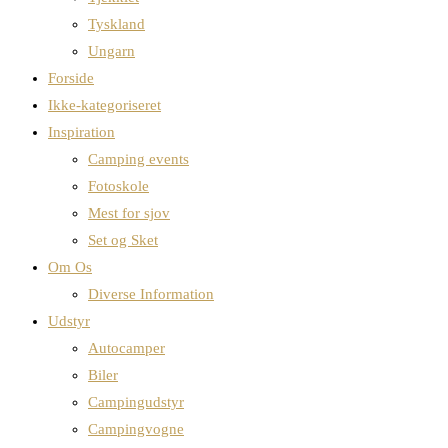
Tyskland
Ungarn
Forside
Ikke-kategoriseret
Inspiration
Camping events
Fotoskole
Mest for sjov
Set og Sket
Om Os
Diverse Information
Udstyr
Autocamper
Biler
Campingudstyr
Campingvogne