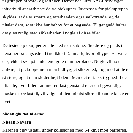
til gruppen af vare- og lastbiler. Derfor har Euro NACP selv taget
initiativ til at crashteste de tre pickupper. Interessen for pickuptypen
skyldes, at de er smarte og efterhånden også velkørende, og de
tiltaler dem, som ikke har behov for et bagsæde. Til gengæld halter
det øjensynlig med sikkerheden i nogle af disse biler.
De testede pickupper er alle med stor kabine, fire døre og plads til
personer på bagsædet. Bare ikke i Danmark, hvor biltypen vil være
et sjældent syn på andet end gule nummerplader. Nogle vil nok
anføre, at pickupperne har en indbygget sikkerhed, i og med at de er
så store, og at man sidder højt i dem. Men det er falsk tryghed. I de
tilfælde, hvor bilen rammer en fast genstand eller en ligeværdig,
måske større lastbil, vil valget af den mindst sikre bil kunne koste en
livet.
Sådan gik det bilerne:
Nissan Navara
Kabinen blev ustabil under kollisionen med 64 km/t mod barrieren.