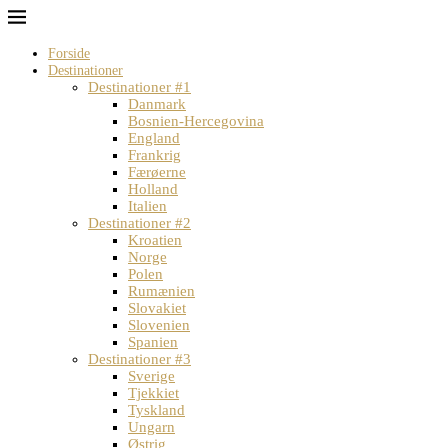
Forside
Destinationer
Destinationer #1
Danmark
Bosnien-Hercegovina
England
Frankrig
Færøerne
Holland
Italien
Destinationer #2
Kroatien
Norge
Polen
Rumænien
Slovakiet
Slovenien
Spanien
Destinationer #3
Sverige
Tjekkiet
Tyskland
Ungarn
Østrig