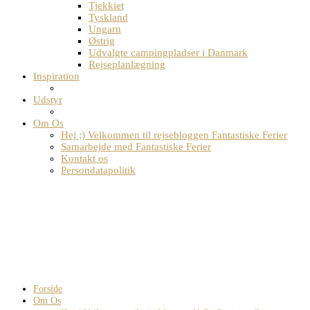
Tjekkiet
Tyskland
Ungarn
Østrig
Udvalgte campingpladser i Danmark
Rejseplanlægning
Inspiration
Udstyr
Om Os
Hej ;) Velkommen til rejsebloggen Fantastiske Ferier
Samarbejde med Fantastiske Ferier
Kontakt os
Persondatapolitik
Forside
Om Os