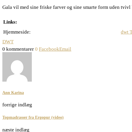
Gala vil med sine friske farver og sine smarte form uden tvivl 
Links:
Hjemmeside:
dwt T
DWT
0 kommentarer
0
Facebook
Email
Ann Karina
forrige indlæg
Topmadrasser fra Ergopur (video)
næste indlæg