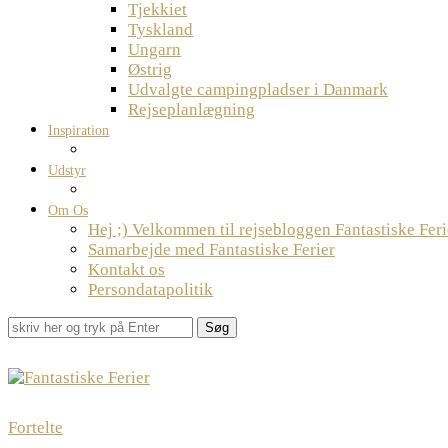
Tjekkiet
Tyskland
Ungarn
Østrig
Udvalgte campingpladser i Danmark
Rejseplanlægning
Inspiration
Udstyr
Om Os
Hej ;) Velkommen til rejsebloggen Fantastiske Feri
Samarbejde med Fantastiske Ferier
Kontakt os
Persondatapolitik
Søg
Fortelte