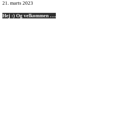
21. marts 2023
Hej :) Og velkommen ….