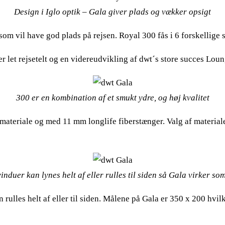
Design i Iglo optik – Gala giver plads og vækker opsigt
som vil have god plads på rejsen. Royal 300 fås i 6 forskellige st
er let rejsetelt og en videreudvikling af dwt´s store succes Loun
300 er en kombination af et smukt ydre, og høj kvalitet
top materiale og med 11 mm longlife fiberstænger. Valg af materia
vinduer kan lynes helt af eller rulles til siden så Gala virker som
ulles helt af eller til siden. Målene på Gala er 350 x 200 hvilke