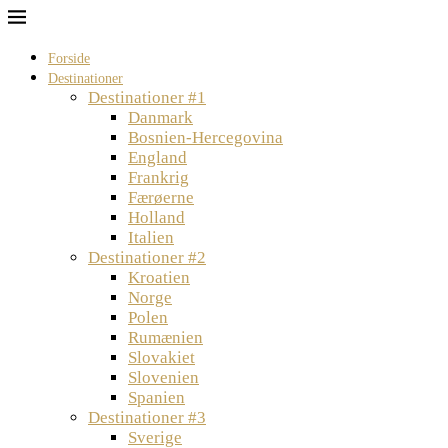
Forside
Destinationer
Destinationer #1
Danmark
Bosnien-Hercegovina
England
Frankrig
Færøerne
Holland
Italien
Destinationer #2
Kroatien
Norge
Polen
Rumænien
Slovakiet
Slovenien
Spanien
Destinationer #3
Sverige