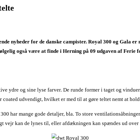
elte
ende nyheder for de danske campister. Royal 300 og Gala er na
lgelig også være at finde i Herning på 09 udgaven af Ferie fo
ive ydre og sine lyse farver. De runde former i taget og vinduer
 er coated udvendigt, hvilket er med til at gøre teltet nemt at ho
00 har mange gode detaljer, bla. To store ventilationsåbninger 
ligt vejr kan de lynes til, eller afdækningen kan spændes ud ove