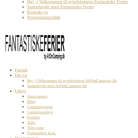
Hej ;) Velkommen til rejsebloggen Fantastiske Ferier
Samarbejde med Fantastiske Ferier
Kontakt os
Persondatapolitik
Forside
Om Os
Hej ;) Velkommen til rejsebloggen AltOmCamping.dk
Samarbejde med AltOmCamping.dk
Udstyr
Autocamper
Biler
Campingvogne
Campingudstyr
Fortelte
Telte
Teltvogne
Forhandlere m.m.