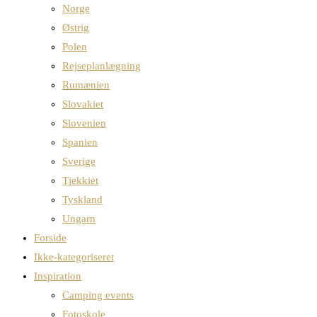
Norge
Østrig
Polen
Rejseplanlægning
Rumænien
Slovakiet
Slovenien
Spanien
Sverige
Tjekkiet
Tyskland
Ungarn
Forside
Ikke-kategoriseret
Inspiration
Camping events
Fotoskole