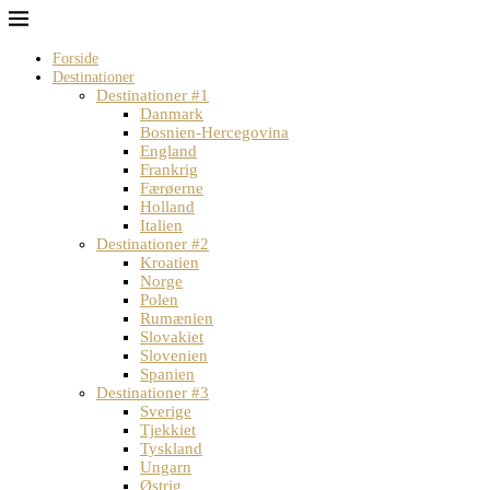
Forside
Destinationer
Destinationer #1
Danmark
Bosnien-Hercegovina
England
Frankrig
Færøerne
Holland
Italien
Destinationer #2
Kroatien
Norge
Polen
Rumænien
Slovakiet
Slovenien
Spanien
Destinationer #3
Sverige
Tjekkiet
Tyskland
Ungarn
Østrig