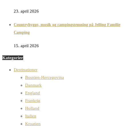
23. april 2026
Countryhygge, musik og campingstemning på Jelling Familie
Camping
15. april 2026
Kategorier
Destinationer
Bosnien-Hercegovina
Danmark
England
Frankrig
Holland
Italien
Kroatien