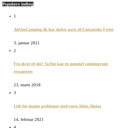
Populære indlæg
1
AltOmCamping.dk har skiftet navn til Fantastiske Ferier
3. januar 2021
2
Fra skrot til slot! Så flot kan en gammel campingvogn
restaureres
23. marts 2018
3
Lidt for mange problemer med vores Adria Alpina
14. februar 2021
4