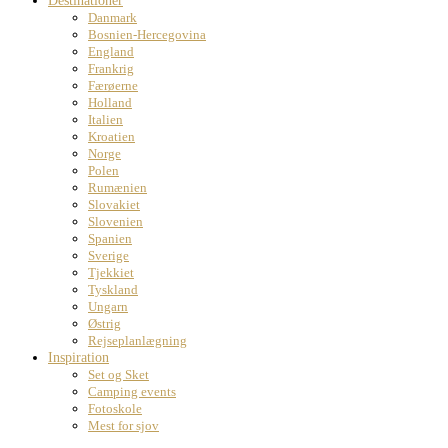
Destinationer
Danmark
Bosnien-Hercegovina
England
Frankrig
Færøerne
Holland
Italien
Kroatien
Norge
Polen
Rumænien
Slovakiet
Slovenien
Spanien
Sverige
Tjekkiet
Tyskland
Ungarn
Østrig
Rejseplanlægning
Inspiration
Set og Sket
Camping events
Fotoskole
Mest for sjov