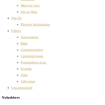
Mest for sjov
Set og Sket
Om Os
Diverse Information
Udstyr
Autocamper
Biler
Campingudstyr
Campingvogne
Forhandlere m.m.
Fortelte
Telte
Teltvogne
Uncategorised
Nyhedsbrev