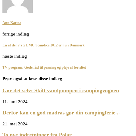
Ann Karina
forrige indlæg
En af de første LMC Scandica 2012 er nu i Danmark
næste indlæg
TV-program: Gode råd til pasning og pleje af forteltet
Prøv også at læse disse indlæg
Gør det selv: Skift vandpumpen i campingvognen
11. juni 2024
Derfor kan en god madras gør din campingferie...
21. maj 2024
To nye indretninger fra Polar