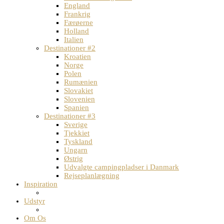
England
Frankrig
Færøerne
Holland
Italien
Destinationer #2
Kroatien
Norge
Polen
Rumænien
Slovakiet
Slovenien
Spanien
Destinationer #3
Sverige
Tjekkiet
Tyskland
Ungarn
Østrig
Udvalgte campingpladser i Danmark
Rejseplanlægning
Inspiration
Udstyr
Om Os