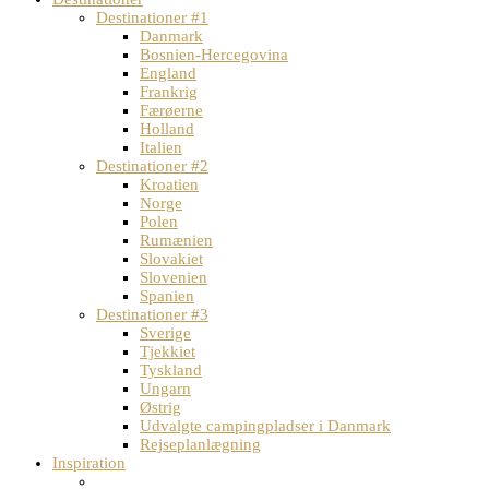
Destinationer #1
Danmark
Bosnien-Hercegovina
England
Frankrig
Færøerne
Holland
Italien
Destinationer #2
Kroatien
Norge
Polen
Rumænien
Slovakiet
Slovenien
Spanien
Destinationer #3
Sverige
Tjekkiet
Tyskland
Ungarn
Østrig
Udvalgte campingpladser i Danmark
Rejseplanlægning
Inspiration