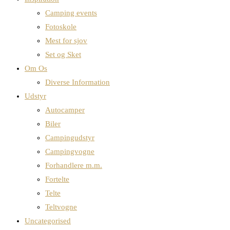
Camping events
Fotoskole
Mest for sjov
Set og Sket
Om Os
Diverse Information
Udstyr
Autocamper
Biler
Campingudstyr
Campingvogne
Forhandlere m.m.
Fortelte
Telte
Teltvogne
Uncategorised