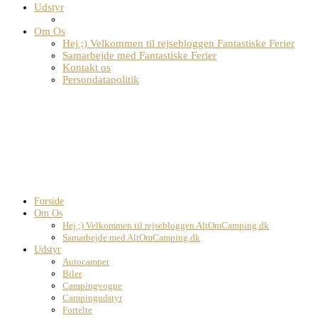
Udstyr
Om Os
Hej ;) Velkommen til rejsebloggen Fantastiske Ferier
Samarbejde med Fantastiske Ferier
Kontakt os
Persondatapolitik
Forside
Om Os
Hej ;) Velkommen til rejsebloggen AltOmCamping.dk
Samarbejde med AltOmCamping.dk
Udstyr
Autocamper
Biler
Campingvogne
Campingudstyr
Fortelte