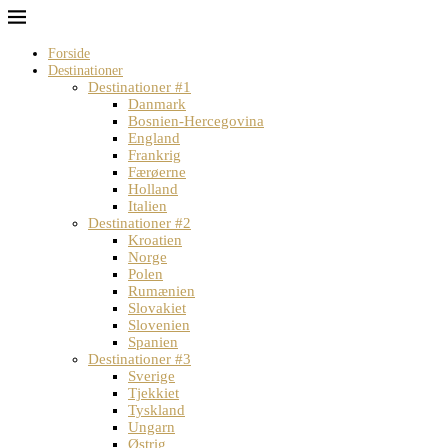
Forside
Destinationer
Destinationer #1
Danmark
Bosnien-Hercegovina
England
Frankrig
Færøerne
Holland
Italien
Destinationer #2
Kroatien
Norge
Polen
Rumænien
Slovakiet
Slovenien
Spanien
Destinationer #3
Sverige
Tjekkiet
Tyskland
Ungarn
Østrig