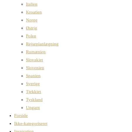
Italien
Kroatien
Norge
Østrig
Polen
Rejseplanlægning
Rumænien
Slovakiet
Slovenien
Spanien
Sverige
Tjekkiet
Tyskland
Ungarn
Forside
Ikke-kategoriseret
Inspiration