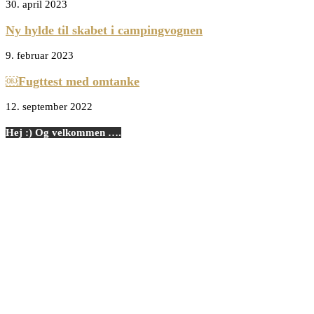
30. april 2023
Ny hylde til skabet i campingvognen
9. februar 2023
￼Fugttest med omtanke
12. september 2022
Hej :) Og velkommen ….