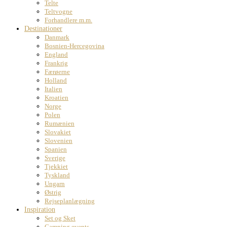
Telte
Teltvogne
Forhandlere m.m.
Destinationer
Danmark
Bosnien-Hercegovina
England
Frankrig
Færøerne
Holland
Italien
Kroatien
Norge
Polen
Rumænien
Slovakiet
Slovenien
Spanien
Sverige
Tjekkiet
Tyskland
Ungarn
Østrig
Rejseplanlægning
Inspiration
Set og Sket
Camping events