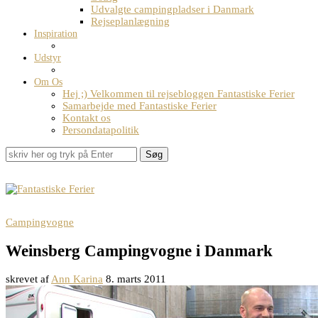
Udvalgte campingpladser i Danmark
Rejseplanlægning
Inspiration
Udstyr
Om Os
Hej ;) Velkommen til rejsebloggen Fantastiske Ferier
Samarbejde med Fantastiske Ferier
Kontakt os
Persondatapolitik
Søg
Campingvogne
Weinsberg Campingvogne i Danmark
skrevet af
Ann Karina
8. marts 2011