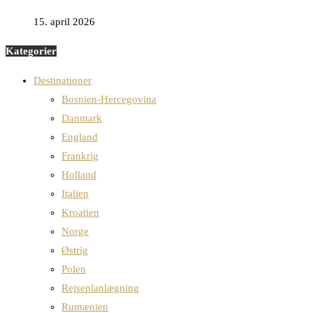
15. april 2026
Kategorier
Destinationer
Bosnien-Hercegovina
Danmark
England
Frankrig
Holland
Italien
Kroatien
Norge
Østrig
Polen
Rejseplanlægning
Rumænien