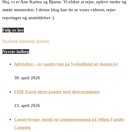
Hej, vi er Ann Karina og Bjarne. Vi elsker at rejse, opleve steder og
møde mennesker. I denne blog kan du se vores videoer, rejse-
reportager og anmeldelser :)
Følg os her
Facebook
Instagram
Youtube
Nyeste indlæg
Sølvbæltet – ny vandre rute på Sydsjælland ser dagens lys
30. april 2026
FDM Travel sikrer kunder mod ekstraregninger
23. april 2026
Countryhygge, musik og campingstemning på Jelling Familie
Camping