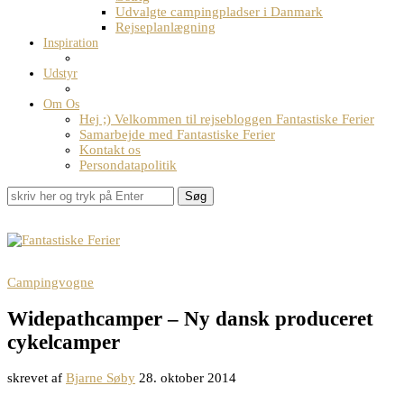
Udvalgte campingpladser i Danmark
Rejseplanlægning
Inspiration
Udstyr
Om Os
Hej ;) Velkommen til rejsebloggen Fantastiske Ferier
Samarbejde med Fantastiske Ferier
Kontakt os
Persondatapolitik
Søg
Campingvogne
Widepathcamper – Ny dansk produceret
cykelcamper
skrevet af
Bjarne Søby
28. oktober 2014