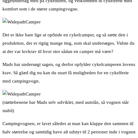
liggeunderlag med på cykelturen, og velkommen til cykelferie med
komfort som i de større campingvogne.
Det er ikke bare lige at opfinde en cykelcamper, og så sætte den i
produktion, der er rigtig mange ting, som skal undersøges. Vidste du
at der var lovkrav til hvor stor sådan en camper må være?
Mads har undersøgt sagen, og derfor opfylder cykelcamperen lovens
krav. Så glæd dig nu kan du snart få muligheden for en cykelferie
med campingvogn.
(støttebenene har Mads selv udviklet, med autolås, så vognen står
stabil)
Campingvognen, er lavet således at man kan klappe den sammen til
halv størrelse og samtidig have alt udstyr til 2 personer inde i vognen