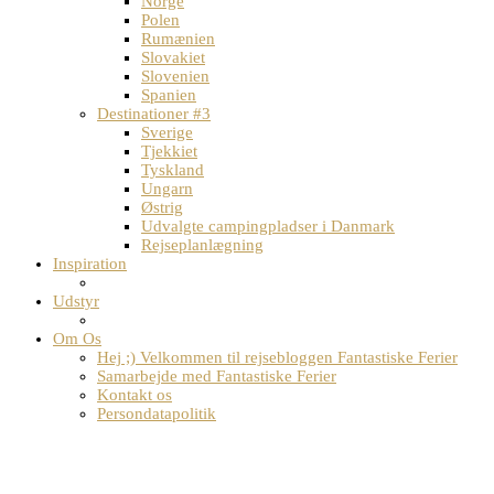
Norge
Polen
Rumænien
Slovakiet
Slovenien
Spanien
Destinationer #3
Sverige
Tjekkiet
Tyskland
Ungarn
Østrig
Udvalgte campingpladser i Danmark
Rejseplanlægning
Inspiration
Udstyr
Om Os
Hej ;) Velkommen til rejsebloggen Fantastiske Ferier
Samarbejde med Fantastiske Ferier
Kontakt os
Persondatapolitik