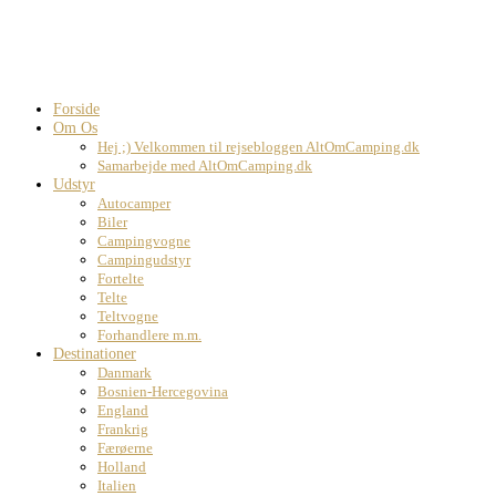
Forside
Om Os
Hej ;) Velkommen til rejsebloggen AltOmCamping.dk
Samarbejde med AltOmCamping.dk
Udstyr
Autocamper
Biler
Campingvogne
Campingudstyr
Fortelte
Telte
Teltvogne
Forhandlere m.m.
Destinationer
Danmark
Bosnien-Hercegovina
England
Frankrig
Færøerne
Holland
Italien