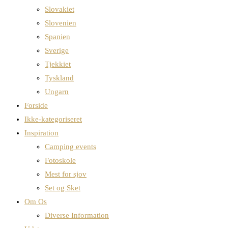
Slovakiet
Slovenien
Spanien
Sverige
Tjekkiet
Tyskland
Ungarn
Forside
Ikke-kategoriseret
Inspiration
Camping events
Fotoskole
Mest for sjov
Set og Sket
Om Os
Diverse Information