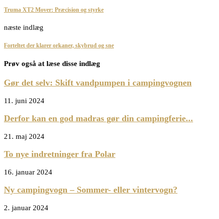
Truma XT2 Mover: Præcision og styrke
næste indlæg
Forteltet der klarer orkaner, skybrud og sne
Prøv også at læse disse indlæg
Gør det selv: Skift vandpumpen i campingvognen
11. juni 2024
Derfor kan en god madras gør din campingferie...
21. maj 2024
To nye indretninger fra Polar
16. januar 2024
Ny campingvogn – Sommer- eller vintervogn?
2. januar 2024