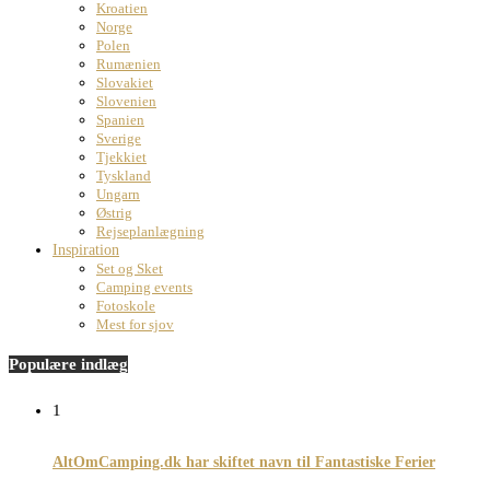
Kroatien
Norge
Polen
Rumænien
Slovakiet
Slovenien
Spanien
Sverige
Tjekkiet
Tyskland
Ungarn
Østrig
Rejseplanlægning
Inspiration
Set og Sket
Camping events
Fotoskole
Mest for sjov
Populære indlæg
1
AltOmCamping.dk har skiftet navn til Fantastiske Ferier