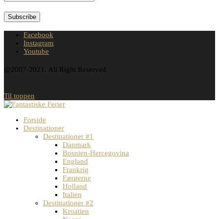
Facebook
Instagram
Youtube
@2007-2021. All Right Reserved
Til toppen
Forside
Destinationer
Destinationer #1
Danmark
Bosnien-Hercegovina
England
Frankrig
Færøerne
Holland
Italien
Destinationer #2
Kroatien