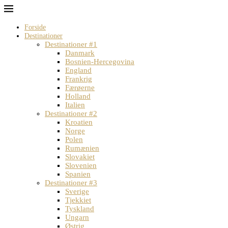
Forside
Destinationer
Destinationer #1
Danmark
Bosnien-Hercegovina
England
Frankrig
Færøerne
Holland
Italien
Destinationer #2
Kroatien
Norge
Polen
Rumænien
Slovakiet
Slovenien
Spanien
Destinationer #3
Sverige
Tjekkiet
Tyskland
Ungarn
Østrig