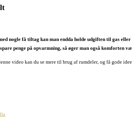
lt
ed nogle få tiltag kan man endda holde udgiften til gas eller
at spare penge på opvarmning, så øger man også komforten væs
enne video kan du se mere til brug af rumdeler, og få gode idee
lla