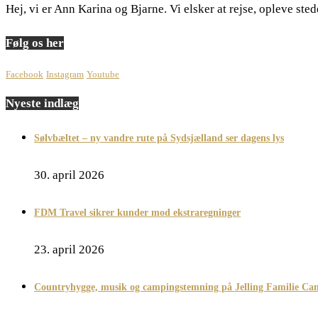
Hej, vi er Ann Karina og Bjarne. Vi elsker at rejse, opleve st
Følg os her
Facebook
Instagram
Youtube
Nyeste indlæg
Sølvbæltet – ny vandre rute på Sydsjælland ser dagens lys
30. april 2026
FDM Travel sikrer kunder mod ekstraregninger
23. april 2026
Countryhygge, musik og campingstemning på Jelling Familie Ca