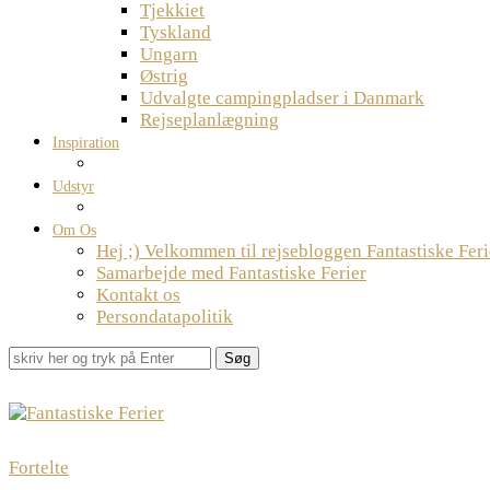
Tjekkiet
Tyskland
Ungarn
Østrig
Udvalgte campingpladser i Danmark
Rejseplanlægning
Inspiration
Udstyr
Om Os
Hej ;) Velkommen til rejsebloggen Fantastiske Feri
Samarbejde med Fantastiske Ferier
Kontakt os
Persondatapolitik
Søg
Fortelte