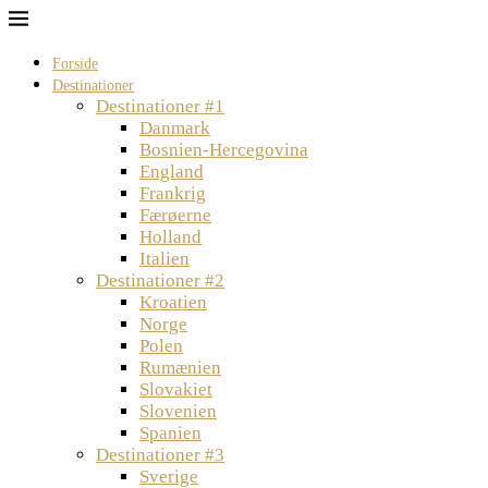
Forside
Destinationer
Destinationer #1
Danmark
Bosnien-Hercegovina
England
Frankrig
Færøerne
Holland
Italien
Destinationer #2
Kroatien
Norge
Polen
Rumænien
Slovakiet
Slovenien
Spanien
Destinationer #3
Sverige