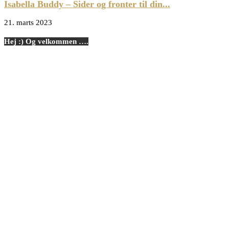
Isabella Buddy – Sider og fronter til din...
21. marts 2023
Hej :) Og velkommen ….