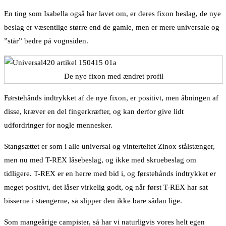
En ting som Isabella også har lavet om, er deres fixon beslag, de nye
beslag er væsentlige større end de gamle, men er mere universale og
”står” bedre på vognsiden.
De nye fixon med ændret profil
Førstehånds indtrykket af de nye fixon, er positivt, men åbningen af
disse, kræver en del fingerkræfter, og kan derfor give lidt
udfordringer for nogle mennesker.
Stangsættet er som i alle universal og vinterteltet Zinox stålstænger,
men nu med T-REX låsebeslag, og ikke med skruebeslag om
tidligere. T-REX er en herre med bid i, og førstehånds indtrykket er
meget positivt, det låser virkelig godt, og når først T-REX har sat
bisserne i stængerne, så slipper den ikke bare sådan lige.
Som mangeårige campister, så har vi naturligvis vores helt egen