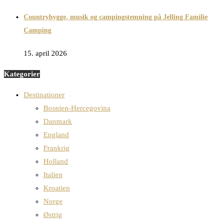
Countryhygge, musik og campingstemning på Jelling Familie
Camping
15. april 2026
Kategorier
Destinationer
Bosnien-Hercegovina
Danmark
England
Frankrig
Holland
Italien
Kroatien
Norge
Østrig