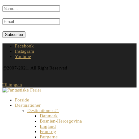
Facebook
Instagram
Youtube
@2007-2021. All Right Reserved
Til toppen
Forside
Destinationer
Destinationer #1
Danmark
Bosnien-Hercegovina
England
Frankrig
Færøerne