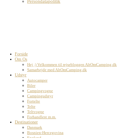
Persondatapolitik
Forside
Om Os
Hej ;) Velkommen til rejsebloggen AltOmCamping.dk
Samarbejde med AltOmCamping.dk
Udstyr
Autocamper
Biler
Campingvogne
Campingudstyr
Fortelte
Telte
Teltvogne
Forhandlere m.m.
Destinationer
Danmark
Bosnien-Hercegovina
England