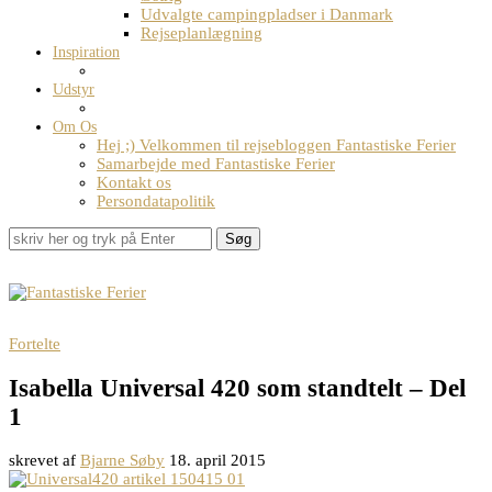
Udvalgte campingpladser i Danmark
Rejseplanlægning
Inspiration
Udstyr
Om Os
Hej ;) Velkommen til rejsebloggen Fantastiske Ferier
Samarbejde med Fantastiske Ferier
Kontakt os
Persondatapolitik
Søg
Fortelte
Isabella Universal 420 som standtelt – Del
1
skrevet af
Bjarne Søby
18. april 2015