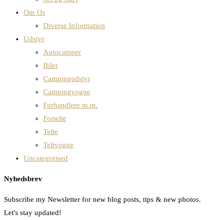
Om Os
Diverse Information
Udstyr
Autocamper
Biler
Campingudstyr
Campingvogne
Forhandlere m.m.
Fortelte
Telte
Teltvogne
Uncategorised
Nyhedsbrev
Subscribe my Newsletter for new blog posts, tips & new photos.
Let's stay updated!