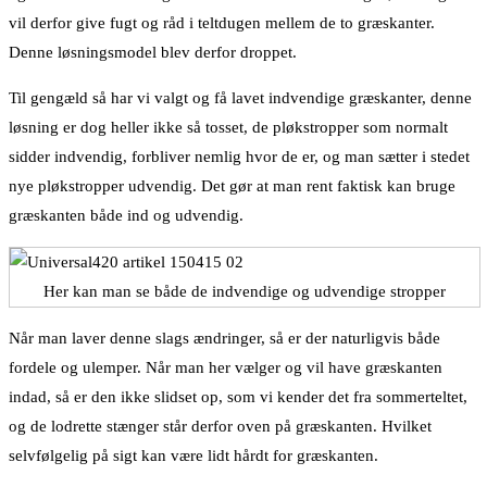
vil derfor give fugt og råd i teltdugen mellem de to græskanter.
Denne løsningsmodel blev derfor droppet.
Til gengæld så har vi valgt og få lavet indvendige græskanter, denne
løsning er dog heller ikke så tosset, de pløkstropper som normalt
sidder indvendig, forbliver nemlig hvor de er, og man sætter i stedet
nye pløkstropper udvendig. Det gør at man rent faktisk kan bruge
græskanten både ind og udvendig.
Her kan man se både de indvendige og udvendige stropper
Når man laver denne slags ændringer, så er der naturligvis både
fordele og ulemper. Når man her vælger og vil have græskanten
indad, så er den ikke slidset op, som vi kender det fra sommerteltet,
og de lodrette stænger står derfor oven på græskanten. Hvilket
selvfølgelig på sigt kan være lidt hårdt for græskanten.