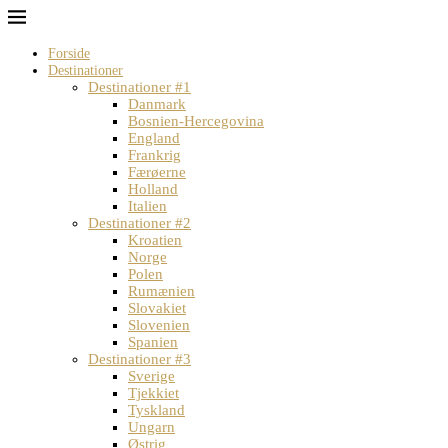
Forside
Destinationer
Destinationer #1
Danmark
Bosnien-Hercegovina
England
Frankrig
Færøerne
Holland
Italien
Destinationer #2
Kroatien
Norge
Polen
Rumænien
Slovakiet
Slovenien
Spanien
Destinationer #3
Sverige
Tjekkiet
Tyskland
Ungarn
Østrig