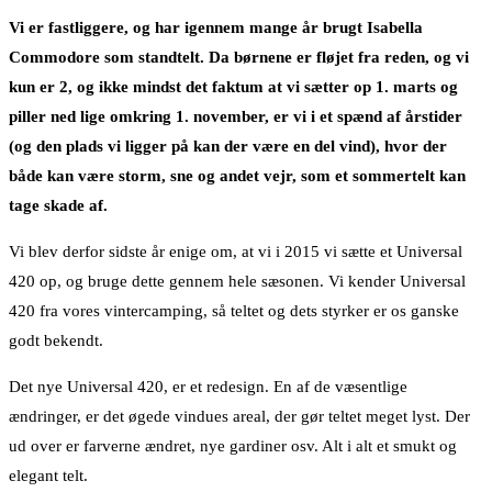
Vi er fastliggere, og har igennem mange år brugt Isabella
Commodore som standtelt. Da børnene er fløjet fra reden, og vi
kun er 2, og ikke mindst det faktum at vi sætter op 1. marts og
piller ned lige omkring 1. november, er vi i et spænd af årstider
(og den plads vi ligger på kan der være en del vind), hvor der
både kan være storm, sne og andet vejr, som et sommertelt kan
tage skade af.
Vi blev derfor sidste år enige om, at vi i 2015 vi sætte et Universal
420 op, og bruge dette gennem hele sæsonen. Vi kender Universal
420 fra vores vintercamping, så teltet og dets styrker er os ganske
godt bekendt.
Det nye Universal 420, er et redesign. En af de væsentlige
ændringer, er det øgede vindues areal, der gør teltet meget lyst. Der
ud over er farverne ændret, nye gardiner osv. Alt i alt et smukt og
elegant telt.