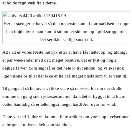
at holde regn væk fra siderne.
Her er stængerne hævet så den nederste kant af dørmarkisen er oppe
i en højde hvor man kan få strammet siderne op i pløkstropperne.
Det ser ikke særligt smart ud.
Alt i alt er vores første indtryk efter at have fået teltet op, og tilbragt
et par weekender med det, meget positive, det er lyst og nogle
dejlige farver. Som sagt så er det hele jo nyt endnu, og vi skal nok
lige vænne os til at der ikke er helt så meget plads som vi er vant til.
Til gengæld så behøver vi ikke være så nervøse for om der skulle
komme en gang sne i ydersæsonerne, da teltet er bygget til at klare
dette. Samtidig så er teltet også meget hårdfører over for vind.
Dette var del 1, der vil komme flere artikler om vores oplevelser med
at bruge et universaltelt som standtelt.