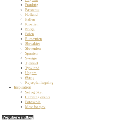
Frankrig
Færøerne
Holland
Italien
Kroatien
Norge
Polen
Rumænien
Slovakiet
Slovenien
Spanien
Sverige
Tjekkiet
Tyskland
Ungarn
Østrig
Rejseplanlægning
Inspiration
Set og Sket
Camping events
Fotoskole
Mest for sjov
Populære indlæg