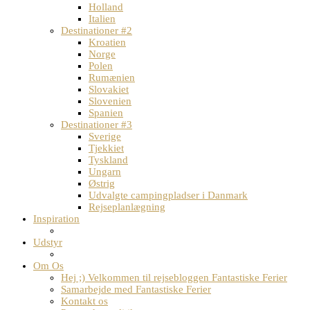
Holland
Italien
Destinationer #2
Kroatien
Norge
Polen
Rumænien
Slovakiet
Slovenien
Spanien
Destinationer #3
Sverige
Tjekkiet
Tyskland
Ungarn
Østrig
Udvalgte campingpladser i Danmark
Rejseplanlægning
Inspiration
Udstyr
Om Os
Hej ;) Velkommen til rejsebloggen Fantastiske Ferier
Samarbejde med Fantastiske Ferier
Kontakt os