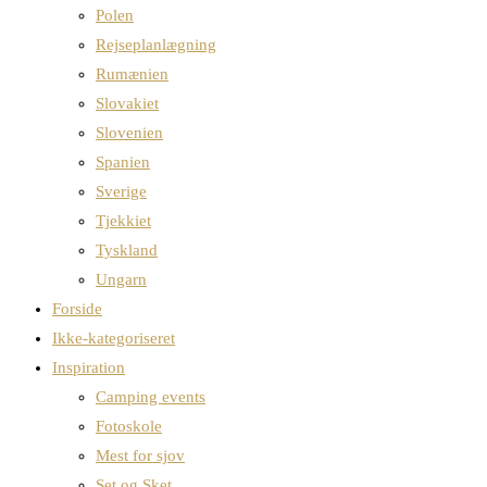
Polen
Rejseplanlægning
Rumænien
Slovakiet
Slovenien
Spanien
Sverige
Tjekkiet
Tyskland
Ungarn
Forside
Ikke-kategoriseret
Inspiration
Camping events
Fotoskole
Mest for sjov
Set og Sket