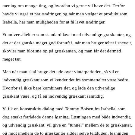
mening om mange ting, og hvordan vi gerne vil have det. Derfor
havde vi også et par ændringer, og når man vælger et produkt som
Isabella, har man muligheden for at få lavet ændringer.
Et universaltelt er som standard lavet med udvendige græskanter, og
det er der ganske meget god fornuft i, når man bruger teltet i snevejr,
skovler man blot sne op på græskanten, og man får det dermed
meget tæt.
Men når man skal bruge det ude over vinterperioden, så vil en
indvendig græskant som vi kender det fra sommerteltet være bedre.
Hvorfor så ikke bare kombinere det, og lade den udvendige
græskant være, og få en indvendig græskant samtidig.
Vi fik en konstruktiv dialog med Tommy Boisen fra Isabella, som
dog stærkt frarådede denne løsning. Løsningen med både indvendig
og udvendig græskant, vil give en ”tunnel” mellem de to græskanter,
og midt imellem de to græskanter sidder selve teltdugen, løsningen