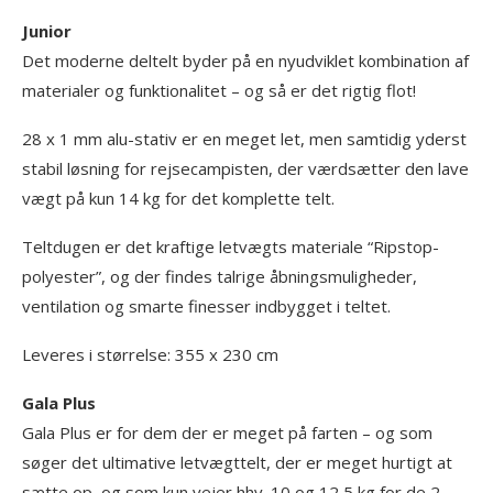
Junior
Det moderne deltelt byder på en nyudviklet kombination af
materialer og funktionalitet – og så er det rigtig flot!
28 x 1 mm alu-stativ er en meget let, men samtidig yderst
stabil løsning for rejsecampisten, der værdsætter den lave
vægt på kun 14 kg for det komplette telt.
Teltdugen er det kraftige letvægts materiale “Ripstop-
polyester”, og der findes talrige åbningsmuligheder,
ventilation og smarte finesser indbygget i teltet.
Leveres i størrelse: 355 x 230 cm
Gala Plus
Gala Plus er for dem der er meget på farten – og som
søger det ultimative letvægttelt, der er meget hurtigt at
sætte op, og som kun vejer hhv. 10 og 12,5 kg for de 2