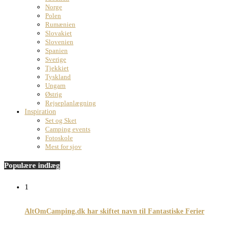
Norge
Polen
Rumænien
Slovakiet
Slovenien
Spanien
Sverige
Tjekkiet
Tyskland
Ungarn
Østrig
Rejseplanlægning
Inspiration
Set og Sket
Camping events
Fotoskole
Mest for sjov
Populære indlæg
1
AltOmCamping.dk har skiftet navn til Fantastiske Ferier