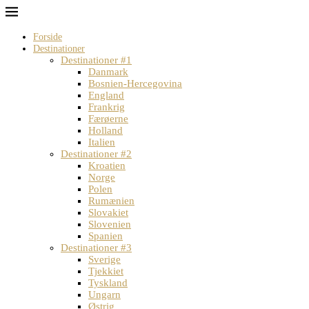
Forside
Destinationer
Destinationer #1
Danmark
Bosnien-Hercegovina
England
Frankrig
Færøerne
Holland
Italien
Destinationer #2
Kroatien
Norge
Polen
Rumænien
Slovakiet
Slovenien
Spanien
Destinationer #3
Sverige
Tjekkiet
Tyskland
Ungarn
Østrig