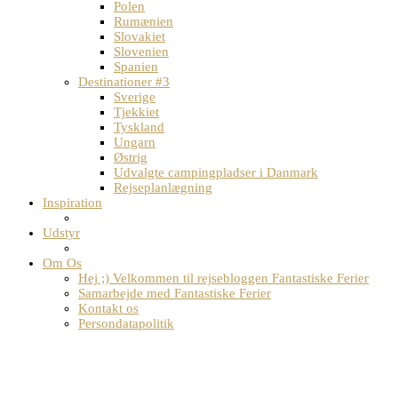
Polen
Rumænien
Slovakiet
Slovenien
Spanien
Destinationer #3
Sverige
Tjekkiet
Tyskland
Ungarn
Østrig
Udvalgte campingpladser i Danmark
Rejseplanlægning
Inspiration
Udstyr
Om Os
Hej ;) Velkommen til rejsebloggen Fantastiske Ferier
Samarbejde med Fantastiske Ferier
Kontakt os
Persondatapolitik