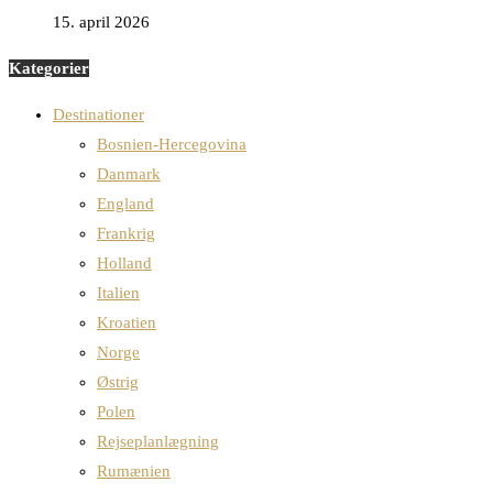
15. april 2026
Kategorier
Destinationer
Bosnien-Hercegovina
Danmark
England
Frankrig
Holland
Italien
Kroatien
Norge
Østrig
Polen
Rejseplanlægning
Rumænien