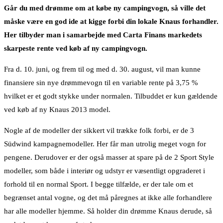
Går du med drømme om at købe ny campingvogn, så ville det
måske være en god ide at kigge forbi din lokale Knaus forhandler.
Her tilbyder man i samarbejde med Carta Finans markedets
skarpeste rente ved køb af ny campingvogn.
Fra d. 10. juni, og frem til og med d. 30. august, vil man kunne
finansiere sin nye drømmevogn til en variable rente på 3,75 %
hvilket er et godt stykke under normalen. Tilbuddet er kun gældende
ved køb af ny Knaus 2013 model.
Nogle af de modeller der sikkert vil trække folk forbi, er de 3
Südwind kampagnemodeller. Her får man utrolig meget vogn for
pengene. Derudover er der også masser at spare på de 2 Sport Style
modeller, som både i interiør og udstyr er væsentligt opgraderet i
forhold til en normal Sport. I begge tilfælde, er der tale om et
begrænset antal vogne, og det må påregnes at ikke alle forhandlere
har alle modeller hjemme. Så holder din drømme Knaus derude, så