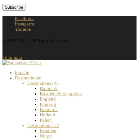
Facebook
Instagram
Youtube
@2007-2021. All Right Reserved
Til toppen
Forside
Destinationer
Destinationer #1
Danmark
Bosnien-Hercegovina
England
Frankrig
Færøerne
Holland
Italien
Destinationer #2
Kroatien
Norge