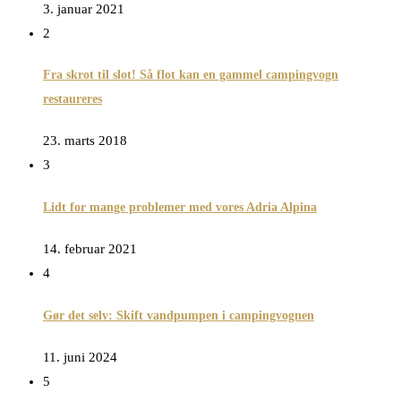
3. januar 2021
2
Fra skrot til slot! Så flot kan en gammel campingvogn
restaureres
23. marts 2018
3
Lidt for mange problemer med vores Adria Alpina
14. februar 2021
4
Gør det selv: Skift vandpumpen i campingvognen
11. juni 2024
5