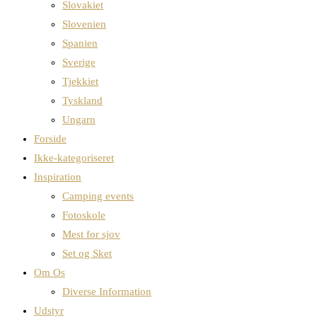
Slovakiet
Slovenien
Spanien
Sverige
Tjekkiet
Tyskland
Ungarn
Forside
Ikke-kategoriseret
Inspiration
Camping events
Fotoskole
Mest for sjov
Set og Sket
Om Os
Diverse Information
Udstyr