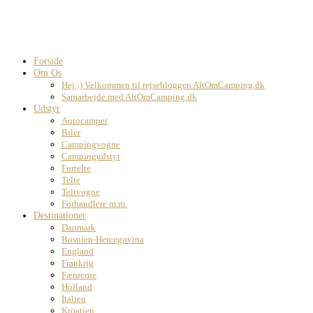
Forside
Om Os
Hej ;) Velkommen til rejsebloggen AltOmCamping.dk
Samarbejde med AltOmCamping.dk
Udstyr
Autocamper
Biler
Campingvogne
Campingudstyr
Fortelte
Telte
Teltvogne
Forhandlere m.m.
Destinationer
Danmark
Bosnien-Hercegovina
England
Frankrig
Færøerne
Holland
Italien
Kroatien