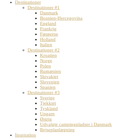
Destinationer
Destinationer #1
Danmark
Bosnien-Hercegovina
England
Frankrig
Færøerne
Holland
Italien
Destinationer #2
Kroatien
Norge
Polen
Rumænien
Slovakiet
Slovenien
Spanien
Destinationer #3
Sverige
Tjekkiet
Tyskland
Ungarn
Østrig
Udvalgte campingpladser i Danmark
Rejseplanlægning
Inspiration