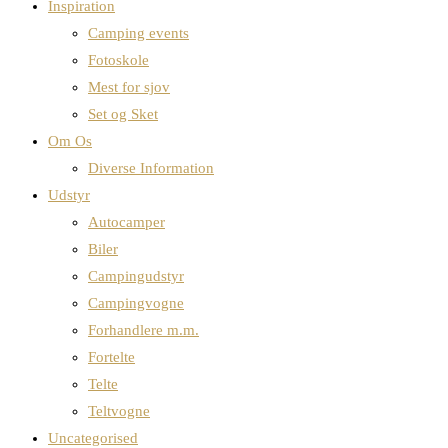
Inspiration
Camping events
Fotoskole
Mest for sjov
Set og Sket
Om Os
Diverse Information
Udstyr
Autocamper
Biler
Campingudstyr
Campingvogne
Forhandlere m.m.
Fortelte
Telte
Teltvogne
Uncategorised