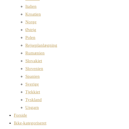
Italien
Kroatien
Norge
Østrig
Polen
Rejseplanlægning
Rumænien
Slovakiet
Slovenien
Spanien
Sverige
Tjekkiet
Tyskland
Ungarn
Forside
Ikke-kategoriseret