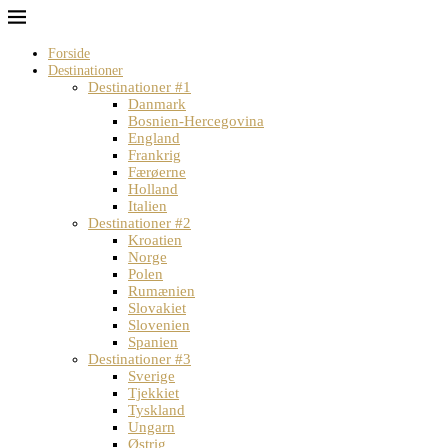
Forside
Destinationer
Destinationer #1
Danmark
Bosnien-Hercegovina
England
Frankrig
Færøerne
Holland
Italien
Destinationer #2
Kroatien
Norge
Polen
Rumænien
Slovakiet
Slovenien
Spanien
Destinationer #3
Sverige
Tjekkiet
Tyskland
Ungarn
Østrig