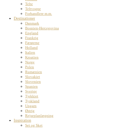
Telte
Teltvogne
Forhandlere m.m.
Destinationer
Danmark
Bosnien-Hercegovina
England
Frankrig
Færøerne
Holland
Italien
Kroatien
Norge
Polen
Rumænien
Slovakiet
Slovenien
Spanien
Sverige
Tjekkiet
Tyskland
Ungarn
Østrig
Rejseplanlægning
Inspiration
Set og Sket