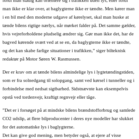
fordi man stadig kan orientere sig i trafikken uden lys, eller fordi
man ikke er klar over, at baglygterne ikke er tændte. Men kører man
i en bil med den moderne udgave af kørelyset, skal man huske at
tænde bilens rigtige nærlys, når mørket falder på. Det samme gælder,
hvis vejreforholdene pludselig ændrer sig. Gør man ikke det, har de
bagved kørende svært ved at se en, da baglygterne ikke er tændte,
og det kan skabe farlige situationer i trafikken,” siger bilteknisk
redaktør på Motor Søren W. Rasmussen.
Der er krav om at tænde bilens almindelige lys i lygtetændingstiden,
som er fra solnedgang til solopgang, samt ved kørsel i tunneller og i
forbindelse med nedsat sigtbarhed. Sidstnævnte kan eksempelvis
opstå ved tordenvejr, kraftigt regnvejr eller tåge.
”Det er i forsøget på at mindske bilens brændstofforbrug og samlede
CO2 udslip, at flere bilproducenter i deres nye modeller har slukket
for det automatiske lys i baglygterne.
Det kan give god mening, men betyder også, at ejere af visse