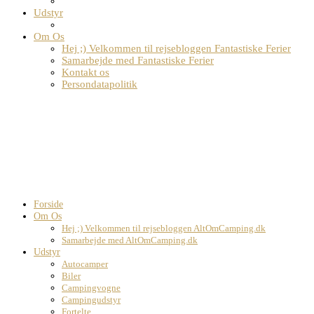
Udstyr
Om Os
Hej ;) Velkommen til rejsebloggen Fantastiske Ferier
Samarbejde med Fantastiske Ferier
Kontakt os
Persondatapolitik
Forside
Om Os
Hej ;) Velkommen til rejsebloggen AltOmCamping.dk
Samarbejde med AltOmCamping.dk
Udstyr
Autocamper
Biler
Campingvogne
Campingudstyr
Fortelte