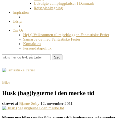
Udvalgte campingpladser i Danmark
Rejseplanlægning
Inspiration
Udstyr
Om Os
Hej ;) Velkommen til rejsebloggen Fantastiske Ferier
Samarbejde med Fantastiske Ferier
Kontakt os
Persondatapolitik
Søg
Biler
Husk (bag)lygterne i den mørke tid
skrevet af
Bjarne Søby
12. november 2011
Mange nye biler tænder ikke automatisk baglygterne, når mørket