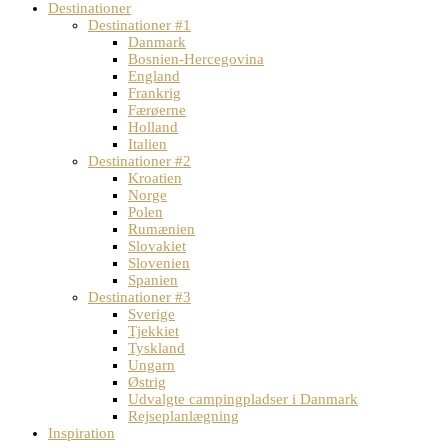
Destinationer
Destinationer #1
Danmark
Bosnien-Hercegovina
England
Frankrig
Færøerne
Holland
Italien
Destinationer #2
Kroatien
Norge
Polen
Rumænien
Slovakiet
Slovenien
Spanien
Destinationer #3
Sverige
Tjekkiet
Tyskland
Ungarn
Østrig
Udvalgte campingpladser i Danmark
Rejseplanlægning
Inspiration