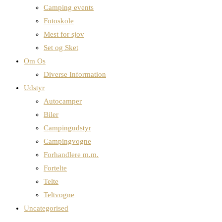
Camping events
Fotoskole
Mest for sjov
Set og Sket
Om Os
Diverse Information
Udstyr
Autocamper
Biler
Campingudstyr
Campingvogne
Forhandlere m.m.
Fortelte
Telte
Teltvogne
Uncategorised