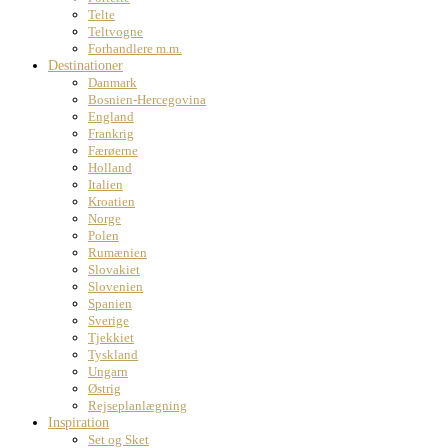
Telte
Teltvogne
Forhandlere m.m.
Destinationer
Danmark
Bosnien-Hercegovina
England
Frankrig
Færøerne
Holland
Italien
Kroatien
Norge
Polen
Rumænien
Slovakiet
Slovenien
Spanien
Sverige
Tjekkiet
Tyskland
Ungarn
Østrig
Rejseplanlægning
Inspiration
Set og Sket