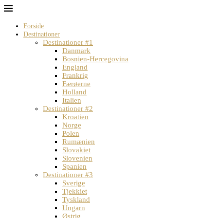
Forside
Destinationer
Destinationer #1
Danmark
Bosnien-Hercegovina
England
Frankrig
Færøerne
Holland
Italien
Destinationer #2
Kroatien
Norge
Polen
Rumænien
Slovakiet
Slovenien
Spanien
Destinationer #3
Sverige
Tjekkiet
Tyskland
Ungarn
Østrig