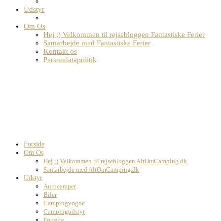
Udstyr
Om Os
Hej ;) Velkommen til rejsebloggen Fantastiske Ferier
Samarbejde med Fantastiske Ferier
Kontakt os
Persondatapolitik
Forside
Om Os
Hej ;) Velkommen til rejsebloggen AltOmCamping.dk
Samarbejde med AltOmCamping.dk
Udstyr
Autocamper
Biler
Campingvogne
Campingudstyr
Fortelte