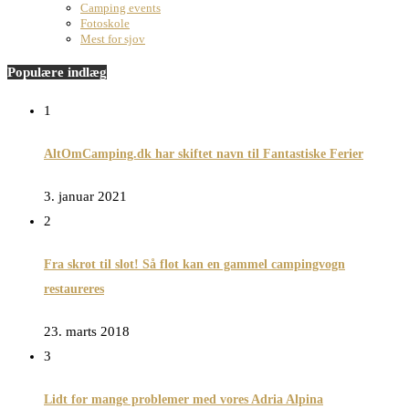
Camping events
Fotoskole
Mest for sjov
Populære indlæg
1
AltOmCamping.dk har skiftet navn til Fantastiske Ferier
3. januar 2021
2
Fra skrot til slot! Så flot kan en gammel campingvogn
restaureres
23. marts 2018
3
Lidt for mange problemer med vores Adria Alpina