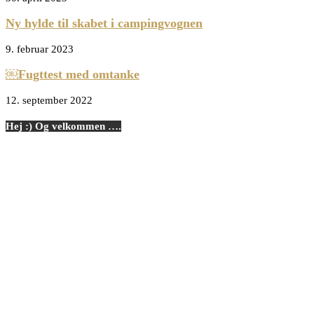
Ny hylde til skabet i campingvognen
9. februar 2023
￼Fugttest med omtanke
12. september 2022
Hej :) Og velkommen ….