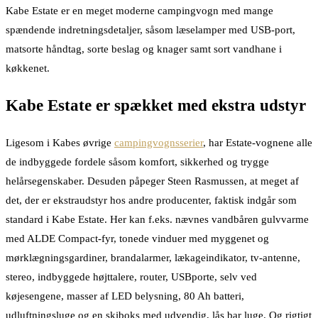
Kabe Estate er en meget moderne campingvogn med mange
spændende indretningsdetaljer, såsom læselamper med USB-port,
matsorte håndtag, sorte beslag og knager samt sort vandhane i
køkkenet.
Kabe Estate er spækket med ekstra udstyr
Ligesom i Kabes øvrige
campingvognsserier
, har Estate-vognene alle
de indbyggede fordele såsom komfort, sikkerhed og trygge
helårsegenskaber. Desuden påpeger Steen Rasmussen, at meget af
det, der er ekstraudstyr hos andre producenter, faktisk indgår som
standard i Kabe Estate. Her kan f.eks. nævnes vandbåren gulvvarme
med ALDE Compact-fyr, tonede vinduer med myggenet og
mørklægningsgardiner, brandalarmer, lækageindikator, tv-antenne,
stereo, indbyggede højttalere, router, USBporte, selv ved
køjesengene, masser af LED belysning, 80 Ah batteri,
udluftningsluge og en skiboks med udvendig, lås bar luge. Og rigtigt