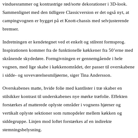
vinduesrammer og kontrastrige rød/sorte dekorationer i 3D-look.
Sammenlignet med den tidligere Classicversion er det også nyt, at
campingvognen er bygget på et Knott-chassis med selvjusterende
bremser.
Indretningen er kendetegnet ved et enkelt og stilrent formsprog.
Inspirationen kommer fra de funktionelle køkkener fra 50’erne med
skrånende skydedøre. Formgivningen er gennemgående i hele
vognen, med lige skabe i køkkenområdet, der passer til overskabene
i sidde- og soveværelsesmiljøerne, siger Tina Andersson.
Overskabenes matte, hvide folie med kantlister i træ skaber en
stilsikker kontrast til underskabenes nye mørke træfolie. Effekten
forstærkes af matterede oplyste områder i vognens hjørner og
vertikalt oplyste sektioner som rumopdeler mellem køkken og
siddegruppe. Linjen mod loftet forstærkes af en indirekte
stemningsbelysning.