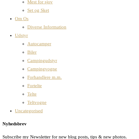
Mest for sjov
Set og Sket
Om Os
Diverse Information
Udstyr
Autocamper
Biler
Campingudstyr
Campingvogne
Forhandlere m.m.
Fortelte
Telte
Teltvogne
Uncategorised
Nyhedsbrev
Subscribe my Newsletter for new blog posts, tips & new photos.