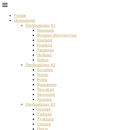
Forside
Destinationer
Destinationer #1
Danmark
Bosnien-Hercegovina
England
Frankrig
Færøerne
Holland
Italien
Destinationer #2
Kroatien
Norge
Polen
Rumænien
Slovakiet
Slovenien
Spanien
Destinationer #3
Sverige
Tjekkiet
Tyskland
Ungarn
Østrig