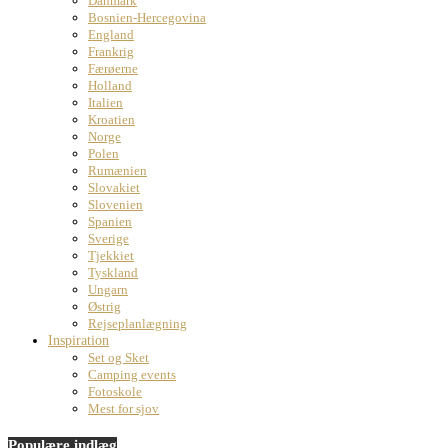
Danmark
Bosnien-Hercegovina
England
Frankrig
Færøerne
Holland
Italien
Kroatien
Norge
Polen
Rumænien
Slovakiet
Slovenien
Spanien
Sverige
Tjekkiet
Tyskland
Ungarn
Østrig
Rejseplanlægning
Inspiration
Set og Sket
Camping events
Fotoskole
Mest for sjov
Populære indlæg