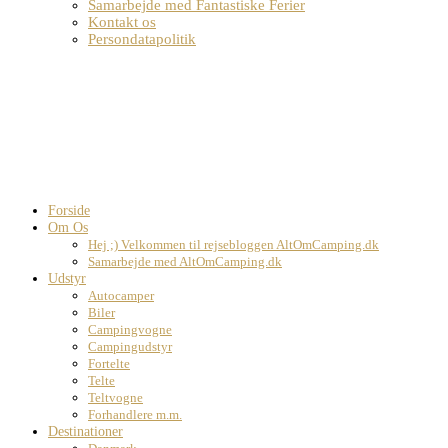
Samarbejde med Fantastiske Ferier
Kontakt os
Persondatapolitik
Forside
Om Os
Hej ;) Velkommen til rejsebloggen AltOmCamping.dk
Samarbejde med AltOmCamping.dk
Udstyr
Autocamper
Biler
Campingvogne
Campingudstyr
Fortelte
Telte
Teltvogne
Forhandlere m.m.
Destinationer