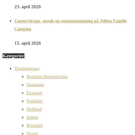
23. april 2026
Countryhygge, musik og campingstemning på Jelling Familie
Camping
15. april 2026
Kategorier
Destinationer
Bosnien-Hercegovina
Danmark
England
Frankrig
Holland
Italien
Kroatien
Norge