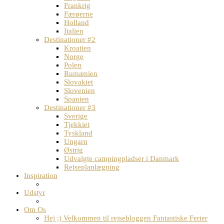
Frankrig
Færøerne
Holland
Italien
Destinationer #2
Kroatien
Norge
Polen
Rumænien
Slovakiet
Slovenien
Spanien
Destinationer #3
Sverige
Tjekkiet
Tyskland
Ungarn
Østrig
Udvalgte campingpladser i Danmark
Rejseplanlægning
Inspiration
Udstyr
Om Os
Hej ;) Velkommen til rejsebloggen Fantastiske Ferier