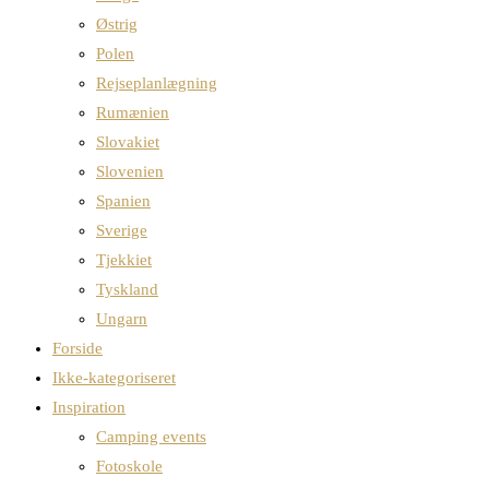
Østrig
Polen
Rejseplanlægning
Rumænien
Slovakiet
Slovenien
Spanien
Sverige
Tjekkiet
Tyskland
Ungarn
Forside
Ikke-kategoriseret
Inspiration
Camping events
Fotoskole