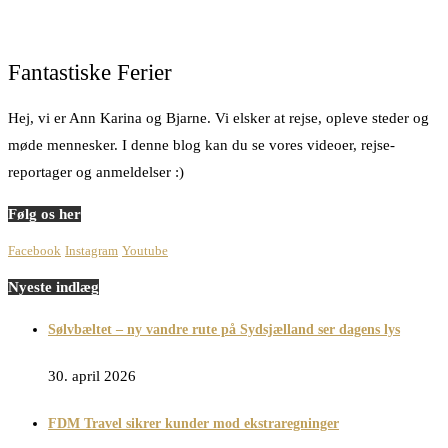
Fantastiske Ferier
Hej, vi er Ann Karina og Bjarne. Vi elsker at rejse, opleve steder og
møde mennesker. I denne blog kan du se vores videoer, rejse-
reportager og anmeldelser :)
Følg os her
Facebook
Instagram
Youtube
Nyeste indlæg
Sølvbæltet – ny vandre rute på Sydsjælland ser dagens lys
30. april 2026
FDM Travel sikrer kunder mod ekstraregninger