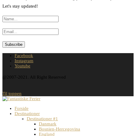
Let's stay updated!
Facebook
Instagram
Youtube
@2007-2021. All Right Reserved
Til toppen
Forside
Destinationer
Destinationer #1
Danmark
Bosnien-Hercegovina
England