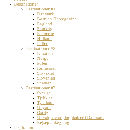
Destinationer
Destinationer #1
Danmark
Bosnien-Hercegovina
England
Frankrig
Færøerne
Holland
Italien
Destinationer #2
Kroatien
Norge
Polen
Rumænien
Slovakiet
Slovenien
Spanien
Destinationer #3
Sverige
Tjekkiet
Tyskland
Ungarn
Østrig
Udvalgte campingpladser i Danmark
Rejseplanlægning
Inspiration