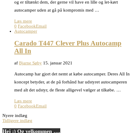
og er tiltænkt dem, der gerne vil have en lille og let-kørt
autocamper uden at gå på kompromis med …
Læs mere
0
Facebook
Email
Autocamper
Carado T447 Clever Plus Autocamp
All In
af
Bjarne Søby
15. januar 2021
Autocamp har gjort det nemt at købe autocamper. Deres All In
koncept betyder, at de på forhånd har udstyret autocamperen
med alt det udstyr, de fleste alligevel vælger at tilkøbe. …
Læs mere
0
Facebook
Email
Nyere indlæg
Tidligere indlæg
Hej :) Og velkommen ….