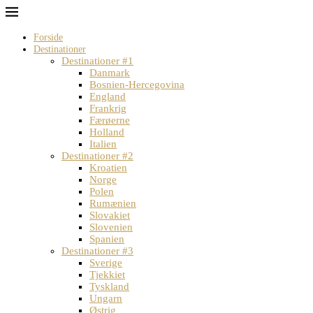
Forside
Destinationer
Destinationer #1
Danmark
Bosnien-Hercegovina
England
Frankrig
Færøerne
Holland
Italien
Destinationer #2
Kroatien
Norge
Polen
Rumænien
Slovakiet
Slovenien
Spanien
Destinationer #3
Sverige
Tjekkiet
Tyskland
Ungarn
Østrig