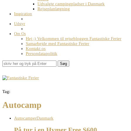
Udvalgte campingpladser i Danmark
Rejseplanlægning
Inspiration
Udstyr
Om Os
Hej ;) Velkommen til rejsebloggen Fantastiske Ferier
Samarbejde med Fantastiske Ferier
Kontakt os
Persondatapolitik
Søg
Tag:
Autocamp
Autocamper
Danmark
På tur i en Hymer Free S600