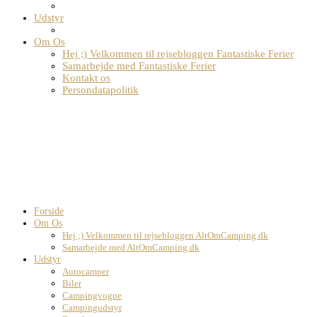
Udstyr
Om Os
Hej ;) Velkommen til rejsebloggen Fantastiske Ferier
Samarbejde med Fantastiske Ferier
Kontakt os
Persondatapolitik
Forside
Om Os
Hej ;) Velkommen til rejsebloggen AltOmCamping.dk
Samarbejde med AltOmCamping.dk
Udstyr
Autocamper
Biler
Campingvogne
Campingudstyr