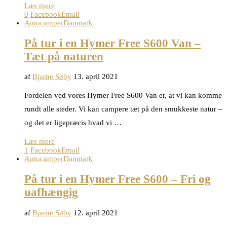
Læs mere
0
Facebook
Email
Autocamper
Danmark
På tur i en Hymer Free S600 Van –
Tæt på naturen
af
Bjarne Søby
13. april 2021
Fordelen ved vores Hymer Free S600 Van er, at vi kan komme
rundt alle steder. Vi kan campere tæt på den smukkeste natur –
og det er ligepræcis hvad vi …
Læs mere
1
Facebook
Email
Autocamper
Danmark
På tur i en Hymer Free S600 – Fri og
uafhængig
af
Bjarne Søby
12. april 2021