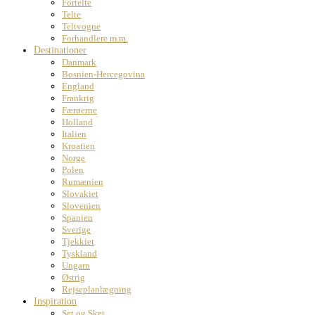
Fortelte
Telte
Teltvogne
Forhandlere m.m.
Destinationer
Danmark
Bosnien-Hercegovina
England
Frankrig
Færøerne
Holland
Italien
Kroatien
Norge
Polen
Rumænien
Slovakiet
Slovenien
Spanien
Sverige
Tjekkiet
Tyskland
Ungarn
Østrig
Rejseplanlægning
Inspiration
Set og Sket