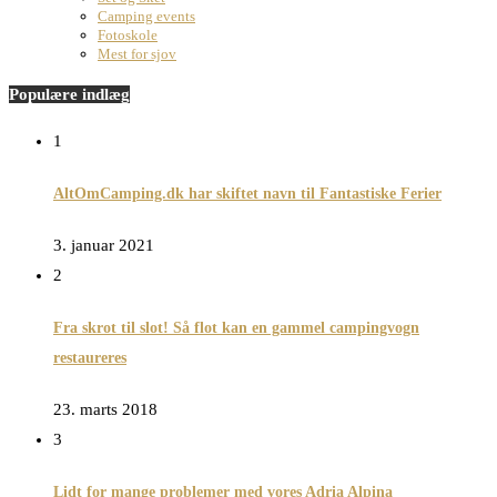
Camping events
Fotoskole
Mest for sjov
Populære indlæg
1
AltOmCamping.dk har skiftet navn til Fantastiske Ferier
3. januar 2021
2
Fra skrot til slot! Så flot kan en gammel campingvogn
restaureres
23. marts 2018
3
Lidt for mange problemer med vores Adria Alpina