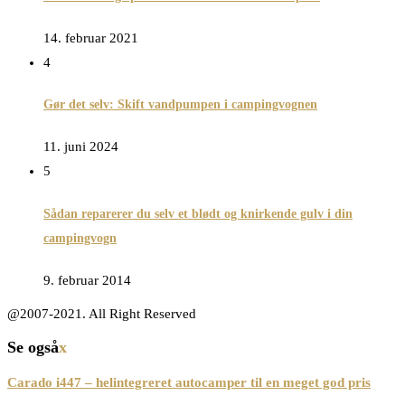
14. februar 2021
4
Gør det selv: Skift vandpumpen i campingvognen
11. juni 2024
5
Sådan reparerer du selv et blødt og knirkende gulv i din
campingvogn
9. februar 2014
@2007-2021. All Right Reserved
Se også
x
Carado i447 – helintegreret autocamper til en meget god pris