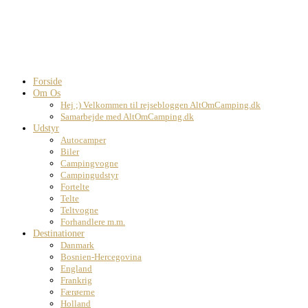
Forside
Om Os
Hej ;) Velkommen til rejsebloggen AltOmCamping.dk
Samarbejde med AltOmCamping.dk
Udstyr
Autocamper
Biler
Campingvogne
Campingudstyr
Fortelte
Telte
Teltvogne
Forhandlere m.m.
Destinationer
Danmark
Bosnien-Hercegovina
England
Frankrig
Færøerne
Holland