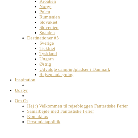
Kroatien
Norge
Polen
Rumænien
Slovakiet
Slovenien
Spanien
Destinationer #3
Sverige
Tjekkiet
Tyskland
Ungarn
Østrig
Udvalgte campingpladser i Danmark
Rejseplanlægning
Inspiration
Udstyr
Om Os
Hej ;) Velkommen til rejsebloggen Fantastiske Ferier
Samarbejde med Fantastiske Ferier
Kontakt os
Persondatapolitik