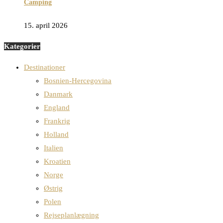
Camping
15. april 2026
Kategorier
Destinationer
Bosnien-Hercegovina
Danmark
England
Frankrig
Holland
Italien
Kroatien
Norge
Østrig
Polen
Rejseplanlægning