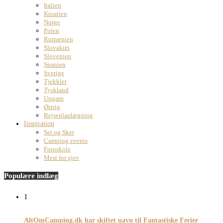
Italien
Kroatien
Norge
Polen
Rumænien
Slovakiet
Slovenien
Spanien
Sverige
Tjekkiet
Tyskland
Ungarn
Østrig
Rejseplanlægning
Inspiration
Set og Sket
Camping events
Fotoskole
Mest for sjov
Populære indlæg
1
AltOmCamping.dk har skiftet navn til Fantastiske Ferier