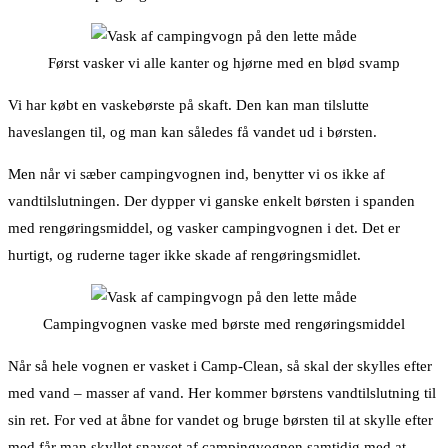
Først vasker vi alle kanter og hjørne med en blød svamp
Vi har købt en vaskebørste på skaft. Den kan man tilslutte
haveslangen til, og man kan således få vandet ud i børsten.
Men når vi sæber campingvognen ind, benytter vi os ikke af
vandtilslutningen. Der dypper vi ganske enkelt børsten i spanden
med rengøringsmiddel, og vasker campingvognen i det. Det er
hurtigt, og ruderne tager ikke skade af rengøringsmidlet.
Campingvognen vaske med børste med rengøringsmiddel
Når så hele vognen er vasket i Camp-Clean, så skal der skylles efter
med vand – masser af vand. Her kommer børstens vandtilslutning til
sin ret. For ved at åbne for vandet og bruge børsten til at skylle efter
med får man skyllet snavset af campingvognen samtidig med at