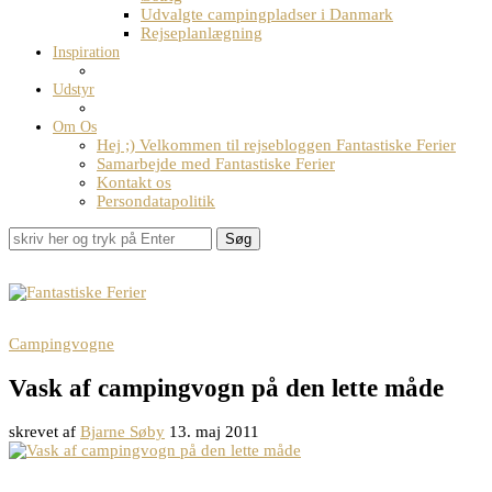
Udvalgte campingpladser i Danmark
Rejseplanlægning
Inspiration
Udstyr
Om Os
Hej ;) Velkommen til rejsebloggen Fantastiske Ferier
Samarbejde med Fantastiske Ferier
Kontakt os
Persondatapolitik
Søg
Campingvogne
Vask af campingvogn på den lette måde
skrevet af
Bjarne Søby
13. maj 2011