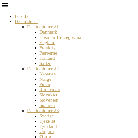
Forside
Destinationer
Destinationer #1
Danmark
Bosnien-Hercegovina
England
Frankrig
Færøerne
Holland
Italien
Destinationer #2
Kroatien
Norge
Polen
Rumænien
Slovakiet
Slovenien
Spanien
Destinationer #3
Sverige
Tjekkiet
Tyskland
Ungarn
Østrig