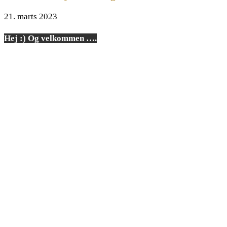
21. marts 2023
Hej :) Og velkommen ….