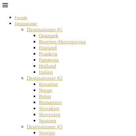
Forside
Destinationer
Destinationer #1
Danmark
Bosnien-Hercegovina
England
Frankrig
Færøerne
Holland
Italien
Destinationer #2
Kroatien
Norge
Polen
Rumænien
Slovakiet
Slovenien
Spanien
Destinationer #3
Sverige