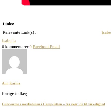
Links:
Relevante Link(s) :
Isabe
Isabella
0 kommentarer
0
Facebook
Email
Ann Karina
forrige indlæg
Gulvvarme i sovekabinen i Camp-letten – fra skør idé til virkelighed