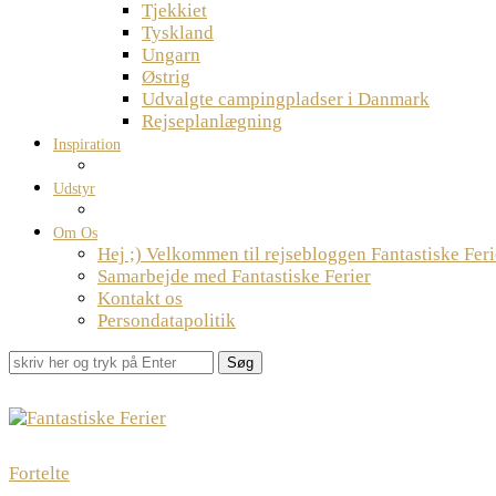
Tjekkiet
Tyskland
Ungarn
Østrig
Udvalgte campingpladser i Danmark
Rejseplanlægning
Inspiration
Udstyr
Om Os
Hej ;) Velkommen til rejsebloggen Fantastiske Feri
Samarbejde med Fantastiske Ferier
Kontakt os
Persondatapolitik
Søg
Fortelte